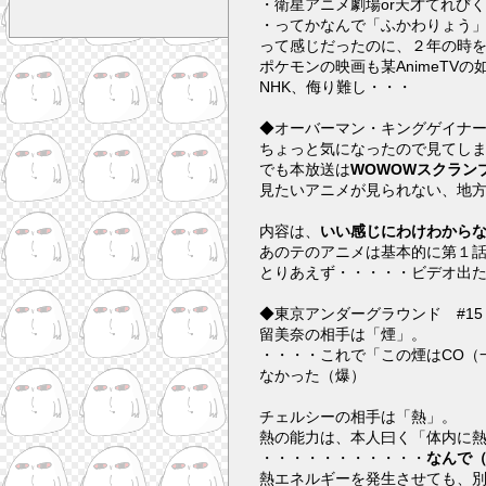
・衛星アニメ劇場or天才てれび
・ってかなんで「ふかわりょう
って感じだったのに、２年の時
ポケモンの映画も某AnimeTV
NHK、侮り難し・・・
◆オーバーマン・キングゲイナ
ちょっと気になったので見てし
でも本放送は
WOWOWスクラン
見たいアニメが見られない、地
内容は、
いい感じにわけわから
あのテのアニメは基本的に第１
とりあえず・・・・・ビデオ出
◆東京アンダーグラウンド #1
留美奈の相手は「煙」。
・・・・これで「この煙はCO（
なかった（爆）
チェルシーの相手は「熱」。
熱の能力は、本人曰く「体内に
・・・・・・・・・・・
なんで
熱エネルギーを発生させても、