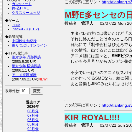
この記事に直リン：
http://tianlang
ガン×ソード
舞-乙HiME
M野E多センセの
クラスターエッジ
◆ゲーム
投稿者：
管理人
02/07/22 Mon 20:
.hack
.hack//G.U.(CC2)
ネタバレの方には書いたけど「
◆鉄道関連
それに絡んだことは今のところ
中国鉄道大紀行
日記にて「制作会社はぴえろで
乗りつぶしオンライン
その情報、出てるとこには出て
◆HTML化記事
アニメ誌には堂々と、
SMEビジ
絶対少年 丹那探訪
しかも今月号だからガンガン発
(2005.9.30 UP)
絶対少年 横浜探訪
(2006.1.1 UP)
不安でいっぱいのアニメ版スパイ
アニメ視聴履歴
とか作ってるSMEなら、絵に関
(2007.09.21 UP)
NEW!!
あと音楽もJINGみたいによさ
表示件数:
過去ログ
この記事に直リン：
http://tianlang
2026年
08月分
KIR ROYAL!!!!
07月分
06月分
05月分
投稿者：
管理人
02/07/21 Sun 20:
04月分