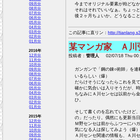
今までオリジナル要素が殆どな
09月分
08月分
それはそれでいいなぁ。ちょっ
07月分
後２ヶ月ちょいか。どうなるこ
06月分
05月分
04月分
03月分
この記事に直リン：
http://tianlang
02月分
01月分
某マンガ家 Ａ川
2016年
投稿者：
管理人
02/07/18 Thu 00:
12月分
11月分
10月分
ガンガンで「鋼の錬○術師」を連
09月分
08月分
いるらしい（爆）
07月分
だらけそうになったらこれを見
06月分
確かに気合いは入りそうだが、
05月分
04月分
ちなみにＡ川センセは以前から金
03月分
ひ。
02月分
01月分
そして書くのを忘れていたけど、
2015年
の」だったり。偶然にも更新当
12月分
Ｍ野センセは前からふつーにハ
11月分
気になる人は探してみよう（爆
10月分
Ａ川センセ関連の情報も、Ａ川
09月分
08月分