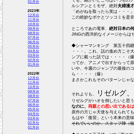
01月分
ルシアンとミモザ、絶対
夫婦漫
「めがねを取ったら実は・・・
2023年
12月分
この絶妙なボケとツッコミを是
11月分
10月分
ところであの電車、
絶対日本の
09月分
08月分
JINGの西洋的なイメージから
07月分
06月分
◆シャーマンキング 第五十四
05月分
・・・。これ、話の進め方こそ
04月分
03月分
ンプに載った話では・・・・（
02月分
ってか、アニメで出すからって
01月分
いや、今週のジャンプの最後の
ら・・・・（爆）
2022年
12月分
まさかこれもそのパターンじゃ
11月分
10月分
リゼルグ、
09月分
それよりも、
08月分
リゼルグがハオを倒したいと思
07月分
06月分
なのに、
両親との思い出である
05月分
原作の方じゃ天使を与えられて
04月分
もはや「復習」という本来の意
03月分
それでいいのか、スタッフ陣（
02月分
01月分