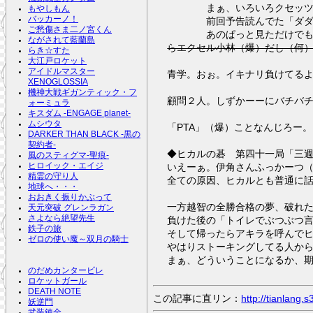
まぁ、いろいろクセッツーか
もやしもん
バッカーノ！
前回予告読んでた「ダダダダ
ご愁傷さま二ノ宮くん
あのぱっと見ただけでもヤバ
ながされて藍蘭島
らエクセル小林（爆）だし（何
らき☆すた
大江戸ロケット
アイドルマスター
青学。おぉ。イキナリ負けてる
XENOGLOSSIA
機神大戦ギガンティック・フ
顧問２人。しずかーーにバチバ
ォーミュラ
キスダム -ENGAGE planet-
ムシウタ
「PTA」（爆）ことなんじろー
DARKER THAN BLACK -黒の
契約者-
◆ヒカルの碁 第四十一局「三
風のスティグマ-聖痕-
ヒロイック・エイジ
いえーぁ。伊角さんふっかーつ
精霊の守り人
全ての原因、ヒカルとも普通に
地球へ・・・
おおきく振りかぶって
一方越智の全勝合格の夢、破れ
天元突破 グレンラガン
さよなら絶望先生
負けた後の「トイレでぶつぶつ
鉄子の旅
そして帰ったらアキラを呼んで
ゼロの使い魔～双月の騎士
やはりストーキングしてる人か
まぁ、どういうことになるか、
のだめカンタービレ
ロケットガール
DEATH NOTE
この記事に直リン：
http://tianlang
妖逆門
武装錬金