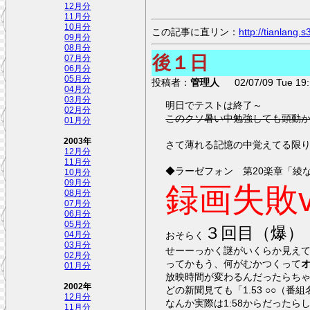
12月分
11月分
10月分
この記事に直リン：
http://tianlang
09月分
08月分
後１日
07月分
06月分
05月分
投稿者：
管理人
02/07/09 Tue 19:
04月分
03月分
明日でテストは終了～
02月分
このクソ暑い中勉強しても頭動
01月分
2003年
さて薄れる記憶の中覚えてる限
12月分
11月分
◆ラーゼフォン 第20楽章「綾
10月分
09月分
録画失敗
08月分
07月分
06月分
05月分
３回目（爆）
おそらく
04月分
03月分
せーーっかく謎がいくらか見え
02月分
ってかもう、何がむかつくって
01月分
放映時間が変わるんだったらち
2002年
どの新聞見て
12月分
なんか実際は1:58からだった
11月分