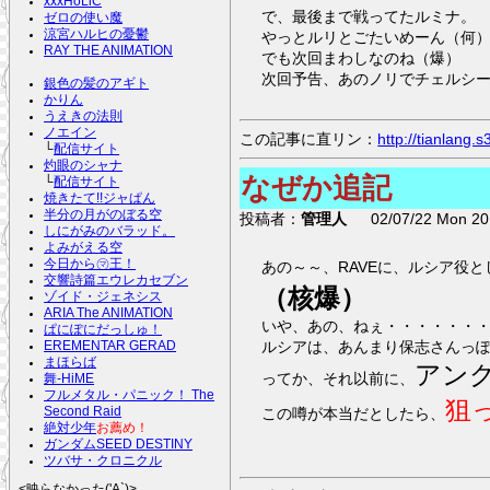
xxxHoLiC
で、最後まで戦ってたルミナ。
ゼロの使い魔
涼宮ハルヒの憂鬱
やっとルリとごたいめーん（何
RAY THE ANIMATION
でも次回まわしなのね（爆）
次回予告、あのノリでチェルシー
銀色の髪のアギト
かりん
うえきの法則
ノエイン
この記事に直リン：
http://tianlang
└
配信サイト
灼眼のシャナ
なぜか追記
└
配信サイト
焼きたて!!ジャぱん
半分の月がのぼる空
投稿者：
管理人
02/07/22 Mon 20:
しにがみのバラッド。
よみがえる空
今日から㋮王！
あの～～、RAVEに、ルシア役と
交響詩篇エウレカセブン
（核爆）
ゾイド・ジェネシス
ARIA The ANIMATION
いや、あの、ねぇ・・・・・・
ぱにぽにだっしゅ！
ルシアは、あんまり保志さんっ
EREMENTAR GERAD
まほらば
アン
ってか、それ以前に、
舞-HiME
フルメタル・パニック！ The
狙
この噂が本当だとしたら、
Second Raid
絶対少年
お薦め！
ガンダムSEED DESTINY
ツバサ・クロニクル
<映らなかった('A`)>