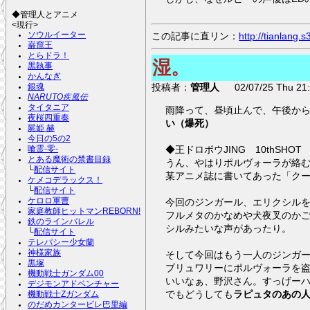
◆管理人とアニメ
<現行>
ソウルイーター
この記事に直リン：
http://tianlang
巌窟王
とらドラ！
湿。
黒執事
かんなぎ
投稿者：
管理人
02/07/25 Thu 21:
銀魂
NARUTO疾風伝
タイタニア
雨降って、昼頃止んで、午後か
夜桜四重奏
い（爆死）
屍姫 赫
今日の5の2
◆王ドロボウJING 10thSH
喰霊-零-
とある魔術の禁書目録
うん、やはりポルヴォーラが絡
└
配信サイト
某アニメ誌に書いてあった「ク
ケメコデラックス！
└
配信サイト
ケロロ軍曹
今回のジンガール、エリクシル
家庭教師ヒットマンREBORN!
フルメタのかなめや犬夜叉のかご
鉄のラインバレル
シルみたいな声があったり。
└
配信サイト
テレパシー少女蘭
神様家族
そして今回はもう一人のジンガ
黒塚
ブリュワリーにポルヴォーラを
機動戦士ガンダム00
いいなぁ、野沢さん。すっげー
デジモンアドベンチャー
でもどうしても
ラピュタのあの
機動戦士Zガンダム
のだめカンタービレ巴里編