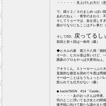
・・・・・・見上げたお方だ（
で、残り２／３のまじめっぽい
あれだねぇ・・青学のまわり、
そしてリョーマは、血を流しす
曲がりなりにもここはテレ東だ
戻ってるし
そしてED。
前回と前々回は一体何（爆）
◆ヒカルの碁 第三十八局「挑
そーか。ヒカル達は良いけど、
囲碁のプロもやっぱ大変何ねぇ
アキラくん。ストーカーっぷり
直接的な接近を諦めて今度は間
そーゆーことはもうちょっとバ
怒られても仕方がない（爆）
◆.hack//SIGN #14「Castle」
・・・・・あのおっさんは何者
司のとこに浮いてる少女との関
後半戦に向けて新たな謎がまた