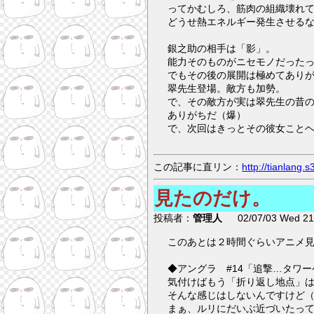
ってかむしろ、筋肉の組織壊れ
どうせ熱エネルギー発生させる
銀之助の相手は「影」。
能力そのものがニセモノだった
でもその後の展開は極めてあり
翠先生登場。敵方も加勢。
で、その敵方が実は翠先生の昔
ありがちだ（爆）
で、次回はきっとその彼女こと
この記事に直リン：
http://tianlang
見たのだけ。
投稿者：
管理人
02/07/03 Wed 21:
このあとは２時間ぐらいアニメ
◆アングラ #14「追撃…タワ
気付けばもう「折り返し地点」
そんな感じはしないんですけど
まぁ、ルリにだいぶ近づいたっ