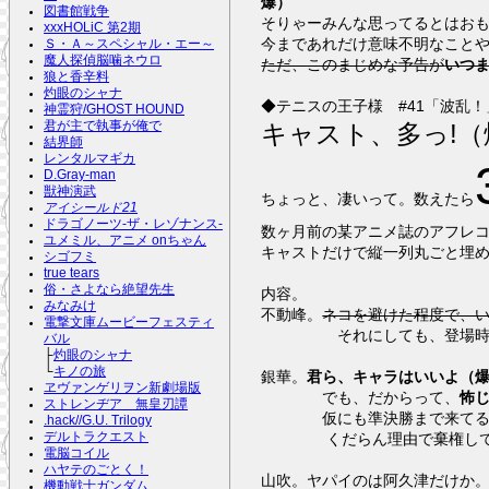
爆）
図書館戦争
そりゃーみんな思ってるとはお
xxxHOLiC 第2期
今まであれだけ意味不明なこと
Ｓ・Ａ～スペシャル・エー～
魔人探偵脳噛ネウロ
ただ、このまじめな予告が
いつ
狼と香辛料
灼眼のシャナ
◆テニスの王子様 #41「波乱！
神霊狩/GHOST HOUND
君が主で執事が俺で
キャスト、多っ!（
結界師
レンタルマギカ
D.Gray-man
獣神演武
ちょっと、凄いって。数えたら
アイシールド21
ドラゴノーツ-ザ・レゾナンス-
数ヶ月前の某アニメ誌のアフレ
ユメミル、アニメ onちゃん
キャストだけで縦一列丸ごと埋
シゴフミ
true tears
俗・さよなら絶望先生
内容。
みなみけ
不動峰。
ネコを避けた程度で、
電撃文庫ムービーフェスティ
それにしても、登場時間
バル
├
灼眼のシャナ
└
キノの旅
銀華。
君ら、キャラはいいよ（
ヱヴァンゲリヲン新劇場版
でも、だからって、
怖
ストレンヂア 無皇刃譚
仮にも準決勝まで来てるん
.hack//G.U. Trilogy
デルトラクエスト
くだらん理由で棄権し
電脳コイル
ハヤテのごとく！
山吹。ヤパイのは阿久津だけか
機動戦士ガンダム