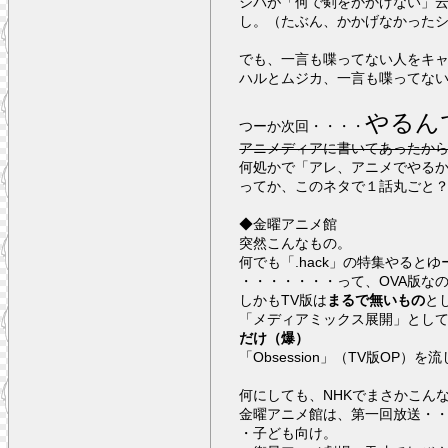
シバが「何で剣をかかげない」
し。（たぶん、かかげなかった
でも、一言も喋ってない人をキ
ハルとムジカ、一言も喋ってな
やるん
つーか次回・・・・
アニメディアに書いてあったか
何処かで「アレ、アニメでやる
ってか、このネタで１話丸ごと
◆金曜アニメ館
突然こんなもの。
何でも「.hack」の特集やると
・・・・・・・って、OVA版な
しかもTV版は
まるで無いもの
と
「メディアミックス展開」として
だけ（爆）
「Obsession」（TV版OP
何にしても、NHKでまさかこん
金曜アニメ館は、第一回放送・・
・子ども向け。