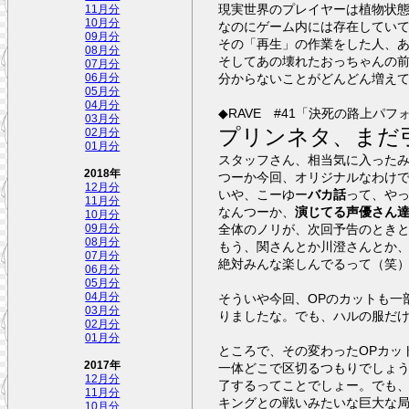
現実世界のプレイヤーは植物状
11月分
10月分
なのにゲーム内には存在してい
09月分
その「再生」の作業をした人、
08月分
そしてあの壊れたおっちゃんの
07月分
分からないことがどんどん増え
06月分
05月分
04月分
◆RAVE #41「決死の路上パフ
03月分
プリンネタ、まだ
02月分
01月分
スタッフさん、相当気に入った
2018年
つーか今回、オリジナルなわけ
12月分
いや、こーゆー
バカ話
って、や
11月分
なんつーか、
演じてる声優さん
10月分
全体のノリが、次回予告のとき
09月分
08月分
もう、関さんとか川澄さんとか
07月分
絶対みんな楽しんでるって（笑
06月分
05月分
そういや今回、OPのカットも一
04月分
03月分
りましたな。でも、ハルの服だ
02月分
01月分
ところで、その変わったOPカッ
2017年
一体どこで区切るつもりでしょう。１０月からこの枠で
12月分
了するってことでしょー。でも
11月分
キングとの戦いみたいな巨大な
10月分