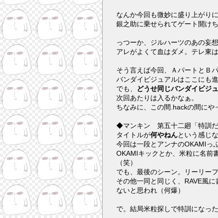
なんか今回も微妙に盛り上がり
銀之助に乗せられてゲート開け
っつーか、ジルハーツのあの妄
アレがよくて血はダメ。テレ東
そう言えば今回、ＡパートとＢパー
バンダイビジュアルはここにも
でも、
どうせ同じバンダイビジ
次回あたりは入るかなぁ。
ちなみに、この間.hackの間
◆マンキン 第五十二廻「特訓だ
タイトルが
何やねん
という感じ
今回は一段とアンナのOKAMIっ
OKAMIキックとか、米粒に名
（笑）
でも、最後のシーン。リーリー
その他一同と同じく、RAVE風に
ないと思われ（何爆）
で。結局米粒探しで特訓になっ