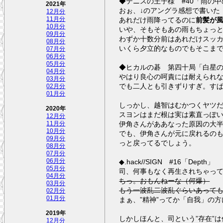
◆テニスの王子様 #40「雨の
2021年
おぉ、↓のアングラ感想で書いた
12月分
あれだけ雨降ってるのに
前髪が
11月分
10月分
いや、そもそもあの雨もちょっ
09月分
わずか十数分前はあれだけスッ
08月分
いくら夕立的なものでもそこま
07月分
06月分
05月分
◆ヒカルの碁 第四十局「白星
04月分
やはり良心の呵責には耐えられ
03月分
でも二人とも引きずりすぎ。す
02月分
01月分
しっかし、越智はむかつくヤツ
2020年
スヨンはまだ根は実は素直っぽ
12月分
伊角さんがああなった原因の大
11月分
10月分
でも、伊角さんが元に戻れるの
09月分
っと戻ってるでしょう。
08月分
07月分
◆.hack//SIGN #16「Depth」
06月分
05月分
司、何事もなく再生されちゃっ
04月分
ちっ。おもんねーな（何爆）
03月分
もう一波乱二波乱ぐらいあって
02月分
01月分
まぁ、”精神”ってか「自我」の
2019年
しかしほんと、司という”存在”
12月分