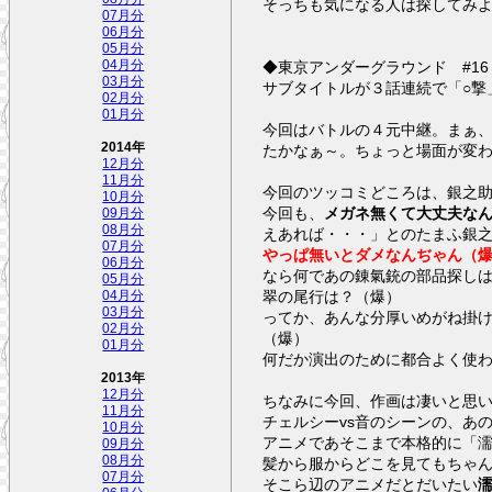
そっちも気になる人は探してみ
07月分
06月分
05月分
◆東京アンダーグラウンド #1
04月分
03月分
サブタイトルが３話連続で「○撃
02月分
01月分
今回はバトルの４元中継。まぁ
2014年
たかなぁ～。ちょっと場面が変
12月分
11月分
今回のツッコミどころは、銀之
10月分
今回も、
メガネ無くて大丈夫な
09月分
08月分
えあれば・・・」とのたまふ銀
07月分
やっぱ無いとダメなんぢゃん（
06月分
なら何であの錬氣銃の部品探し
05月分
翠の尾行は？（爆）
04月分
03月分
ってか、あんな分厚いめがね掛
02月分
（爆）
01月分
何だか演出のために都合よく使
2013年
12月分
ちなみに今回、作画は凄いと思
11月分
チェルシーvs音のシーンの、あ
10月分
アニメであそこまで本格的に「
09月分
08月分
髪から服からどこを見てもちゃ
07月分
そこら辺のアニメだとだいたい