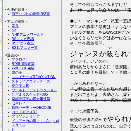
そして今回もつっこみますけど
あーゆー世界に似合うのは、「
<今後の新番>
涼宮ハルヒの憂鬱 第2期
◆シャーマンキング 第五十五
<アニメ関連>
音泉
アニメの脚本の暴走は止まらな
tvh
リゼルグ始め、X-LAWSは何だ
NHKアニメワールド
少なくともリゼルグはあーはな
BSマンガ夜話
そして今回急展開。
BSアニメ夜話
や
BS11アニメ一覧
ジャンヌが
殺
られ
<過去の>
マクロスF
ヲイヲイ。いいのか。
RD潜脳調査室
前回あたりからまさに「急展開
xxxHOLiC◆継
１０月の終了を目指して一直線
隠の王
スレイヤーズREVOLUTION
ストライクウィッチーズ
しかしあれだなー。
夏目友人帳
「ご都合主義」がまた現れた感
ワールド・デストラクション
また出てきたよ、喪助さん（爆
ひだまりスケッチ×365
薬師寺涼子の怪奇事件簿
やめよーよ、そーゆー原作の設
セキレイ
鉄腕バーディーDECODE
そして次回予告。
コードギアスR2
アリソンとリリア
やられ
最後の最後の締めで
ドルアーガの塔 ～the Aegis of
URUK～
読んでるのは自分なのに、自分
紅