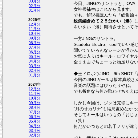
03月分
今日、JINGのサントラと、O
02月分
女神候補生はこれから見ます。
01月分
でも、解説書読んだら「総集編
2025年
総集編含めて２５分かい（爆）
し
12月分
をいをい（爆）期待させといて
11月分
10月分
一方JINGのサントラ。
09月分
08月分
Scudelia Electro、coolで
07月分
聞いてていろんなシーンが浮か
06月分
05月分
04月分
03月分
02月分
◆王ドロボウJI
01月分
今回のJINGガールは坂本真綾さ
2024年
音楽の話題にはぴったりやね。
12月分
でも折角なら何か歌わせちゃえ
11月分
10月分
しかし今回は、ジンは完璧にキ
09月分
08月分
”月のオカリナ”も結局盗めなか
07月分
そしてキールはいつもの「おじ
06月分
（笑）
05月分
何だかいつもとの若干ノリが違
04月分
03月分
02月分
でも、細かいところはいつもの