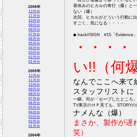
昼休みのヒカルの奇行（爆）と
2006年
ない（爆）
12月分
11月分
次回、ヒカルがどういう行動に
10月分
すごく、気になる・・・・
09月分
08月分
◆.hack//SIGN #15「Evidence
07月分
06月分
・・・・
05月分
04月分
03月分
02月分
い!!（何
01月分
2005年
12月分
なんでここへ来て
11月分
10月分
スタッフリストに
09月分
08月分
07月分
一瞬、司が「セーブしたところ
06月分
TV東京のＨＰ見ても、STOR
05月分
ナメんな（爆）
04月分
03月分
まさか、製作が遅
02月分
01月分
笑）
2004年