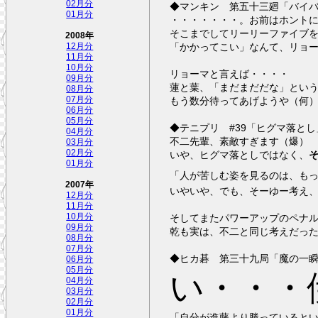
02月分
◆マンキン 第五十三廻「バイ
01月分
・・・・・・・。お前はホント
そこまでしてリーリーファイブ
2008年
「かかってこい」なんて、リョ
12月分
11月分
10月分
リョーマと言えば・・・・
09月分
蓮と葉、「まだまだだな」とい
08月分
07月分
もう数分待ってあげようや（何
06月分
05月分
◆テニプリ #39「ヒグマ落とし
04月分
不二先輩、素敵すぎます（爆）
03月分
02月分
いや、ヒグマ落としではなく、
01月分
「人が苦しむ姿を見るのは、も
2007年
いやいや、でも、そーゆー考え
12月分
11月分
10月分
そしてまたパワーアップのペナ
09月分
乾も実は、不二と同じ考えだっ
08月分
07月分
◆ヒカ碁 第三十九局「魔の一
06月分
05月分
い・・・伊
04月分
03月分
02月分
01月分
「自分が進藤より勝っていると