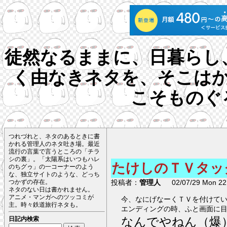
徒然なるままに、日暮らし
く由なきネタを、そこは
こそものぐ
つれづれと、ネタのあるときに書
かれる管理人のネタ吐き場。最近
流行の言葉で言うところの「チラ
シの裏」。「太陽系はいつもハレ
たけしのＴＶタッ
のちグゥ」の一コーナーのよう
な、独立サイトのような、どっち
投稿者：
管理人
02/07/29 Mon 22:
つかずの存在。
ネタのない日は書かれません。
アニメ・マンガへのツッコミが
今、なにげなーくＴＶを付けてい
主。時々鉄道旅行ネタも。
エンディングの時、ふと画面に目
なんでやねん（爆
日記内検索