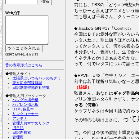
前にも、TBSの「どう○つ奇想○
ちっひーと言えばアニメという
Web拍手
でも思えば千尋さん、クリーニン
◆.hack//SIGN #17「Conflict」
今回はＢＴの意外な面がいろい
レタスねぇ。別に嫌うほどの味
ってかレタスって、何か栄養あ
水分多いし、色薄いし、生で食
(空欄でも拍手は送れます)
ミネラルとかはまぁあるのかな
って、何でレタスについて語っ
昔の表示形式はこちら
◆管理人サイト
◆RAVE #42「空中カジノ 
太陽系はいつもハレのちグゥ
前半は若干端折り気味かなーと
東方司令部諜報課
（核爆）
日記別館聖地巡礼特集
監督さん、あなたは
ギャグ作品
◆管理人用ブックマーク
プリン軍団ネタを引きずり、ケ
ハレグゥ掲示板
ゃる（何爆）
ハガレン掲示板
HTML色見本
ケツプリネタは今回１話で終わ
リンクコーナー
って
アンテナ
その時の心境はまさに、
管理人おすすめリンク
旧日記
で。今回は今後の展開上重要な
日記内検索
管理用
しかし、なぜルビーの声優はED