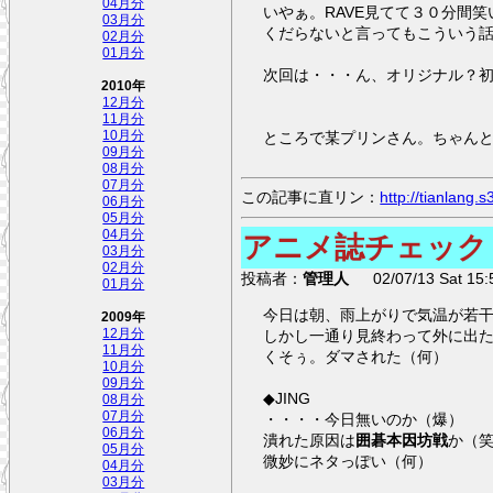
04月分
いやぁ。RAVE見てて３０分間
03月分
くだらないと言ってもこういう話こ
02月分
01月分
次回は・・・ん、オリジナル？
2010年
12月分
11月分
10月分
ところで某プリンさん。ちゃん
09月分
08月分
07月分
この記事に直リン：
http://tianlang
06月分
05月分
04月分
アニメ誌チェック
03月分
02月分
投稿者：
管理人
02/07/13 Sat 15:
01月分
今日は朝、雨上がりで気温が若
2009年
12月分
しかし一通り見終わって外に出
11月分
くそぅ。ダマされた（何）
10月分
09月分
◆JING
08月分
07月分
・・・・今日無いのか（爆）
06月分
潰れた原因は
囲碁本因坊戦
か（
05月分
微妙にネタっぽい（何）
04月分
03月分