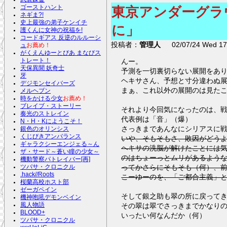
ゴーストハント
東京アンダーグラ
ネギま?!
史上最強の弟子ケンイチ
に」
護くんに女神の祝福を!
コードギアス 反逆のルルーシ
投稿者：
管理人
02/07/24 Wed 17:
ュ
お薦め！
がくえんゆーとぴあ まなびス
トレート！
んー。
天保異聞 妖奇士
予測を一切裏切らない展開をあ
牙
ヘキサさん、予想と寸分違わぬ
デジモンセイバーズ
まぁ、これ以外の展開のは見た
メルヘブン
時をかける少女
お薦め！
ブレイブ・ストーリー
それより今回気になったのは、
奏光のストレイン
代表例は「音」（爆）
N・H・Kにようこそ！
さっきまであんなにシリアスに
銀色のオリンシス
くじびきアンバランス
いや、そもそもさ、敗因がどう
ギャラクシーエンジェる～ん
ヘキサの洗脳が解けたことには
ザ・サード～蒼い瞳の少女～
のはちょーっとムリがあるよう
機動警察パトレイバー[再]
ってかさらにそもそも（何）、
ツバサ・クロニクル
.hack//Roots
こーゆーのを、「ご都合主義」と
桜蘭高校ホスト部
ゼーガペイン
そして銀之助も翠の所に戻って
機神咆吼デモンベイン
風人物語
その翠は翠でさっきまでかなり
BLOOD+
いったい何なんだか（何）
ツバサ・クロニクル