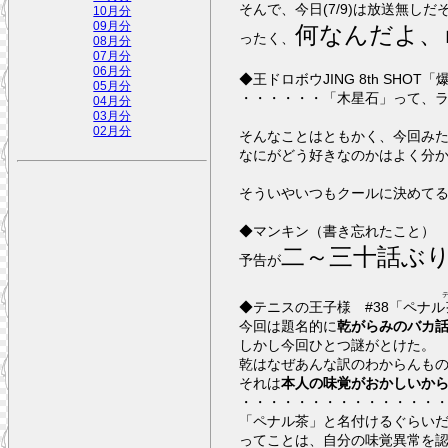
そんで、今日(7/9)は放送無しだ
10月分
09月分
何なんだよ、
ったく、
08月分
07月分
06月分
◆王ドロボウJIN
05月分
・・・・・・「木星石」って、
04月分
03月分
02月分
そんなことはともかく、今回み
なにがどう好きなのかはよく分
そういやいつもクールに決めて
◆マンキン（書き忘れたこと）
二～三十話ぶ
予告が
◆テニスの王子様 #38「ペナル
今回は題名的に
乾がらみのバカ
しかし今回ひとつ謎がとけた。
乾はなぜあんな訳のわからんも
それは
本人の味覚がおかしいか
・・・・・・・・・・・・・・
「ペナル茶」と名付けるぐらい
ってことは、自分の味覚異常を