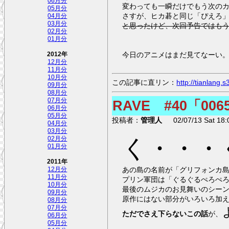
06月分
変わっても一瞬だけでもう次の
05月分
さすが、ヒカ碁と同じ「ぴえろ
04月分
03月分
と思ったけど、次回予告ではも
02月分
01月分
今日のアニメはまだ見てなーい
2012年
12月分
11月分
10月分
この記事に直リン：
http://tianlang
09月分
08月分
07月分
RAVE #40「0
06月分
05月分
投稿者：
管理人
02/07/13 Sat 18:
04月分
03月分
く・・・
02月分
01月分
2011年
あの島の名前が「グリフォンカ
12月分
11月分
プリン軍団は「ぐるぐるぺろぺ
10月分
最後のムジカのお見舞いのシー
09月分
原作にはない部分がいろいろ加
08月分
07月分
ただでさえ下らないこの話
が、
06月分
05月分