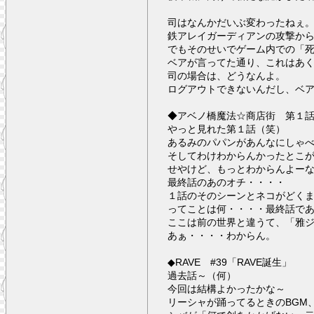
司はなんかだいぶ変わったねぇ
鉄アレイガーディアンの攻撃か
でもそのせいでゲーム内での「
ベアが言ってた通り、これはあ
司の場合は、どうなんよ。
ログアウトできないんだし、ベ
◆アベノ橋魔法☆商店街 第１
やっと見れた第１話（笑）
あるみのパパンがあんなにしゃ
そしてわけわからんかったとこ
せやけど、もっとわからんよー
最終話のあのオチ・・・・
１話のそのシーンとネコがどく
ってことは何・・・・最終話で
ここは前の世界と違うて、「雅
あぁ・・・・わからん。
◆RAVE #39「RAVE誕生」
過去話～（何）
今回は結構よかったかな～