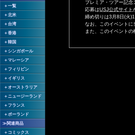
プレミア・ツアー記念
＋
一覧
応募は
USJ公式サイト
＋
北米
締め切りは3月8日(火)12
なお、このイベントに
＋
台湾
また、このイベントの
＋
香港
＋
韓国
＋
シンガポール
＋
マレーシア
＋
フィリピン
＋
イギリス
＋
オーストラリア
＋
ニュージーランド
＋
フランス
＋
ポーランド
≫関連商品
＋
コミックス