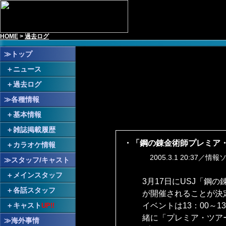
HOME
;
>
過去ログ
≫トップ
＋
ニュース
＋
過去ログ
≫各種情報
＋
基本情報
＋
雑誌掲載履歴
・「鋼の錬金術師プレミア
＋
カラオケ情報
2005.3.1 20:37／情
≫スタッフ/キャスト
＋
メインスタッフ
3月17日にUSJ「
＋
各話スタッフ
が開催されることが決
イベントは13：00～
＋
キャスト
UP!!
緒に「プレミア・ツア
≫海外事情