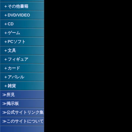
＋
その他書籍
＋
DVD/VIDEO
＋
CD
＋
ゲーム
＋
PCソフト
＋
文具
＋
フィギュア
＋
カード
＋
アパレル
＋
雑貨
≫所見
≫掲示板
≫公式サイトリンク集
≫このサイトについて