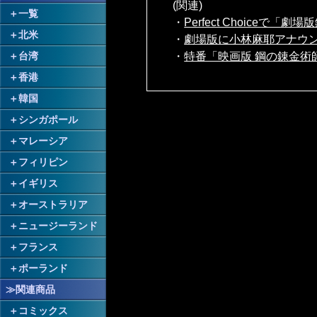
(関連)
＋
一覧
・
Perfect Choice
＋
北米
・
劇場版に小林麻耶アナウン
・
特番「映画版 鋼の錬金術
＋
台湾
＋
香港
＋
韓国
＋
シンガポール
＋
マレーシア
＋
フィリピン
＋
イギリス
＋
オーストラリア
＋
ニュージーランド
＋
フランス
＋
ポーランド
≫関連商品
＋
コミックス