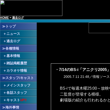
HOME
;
>
過去ログ
≫トップ
＋
ニュース
＋
過去ログ
≫各種情報
＋
基本情報
＋
雑誌掲載履歴
・7/14のBS-i「アニクリ20
＋
カラオケ情報
2005.7.11 21:48／情報ソー
≫スタッフ/キャスト
＋
メインスタッフ
BS-iで毎週木曜25:00～
＋
各話スタッフ
二監督が登場する模様。
劇場版の紹介も行われるか
＋
キャスト
UP!!
≫海外事情