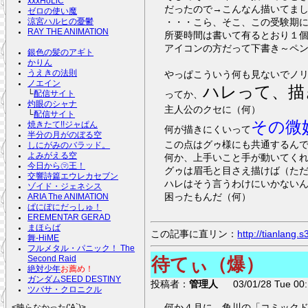
xxxHoLiC
だったので→こんなん描いてま
ゼロの使い魔
・・・こら、そこ、この受験期
涼宮ハルヒの憂鬱
RAY THE ANIMATION
所要時間は書いて有るとおり１
アイコンの方だって下書き～ペ
銀色の髪のアギト
かりん
やっぱこういう何も見ないでノ
うえきの法則
ノエイン
ハレって、描
ってか、
└
配信サイト
灼眼のシャナ
主人公のクセに（何）
└
配信サイト
その微
焼きたて!!ジャぱん
何が描きにくいって
半分の月がのぼる空
この点はグゥ様にも共通するん
しにがみのバラッド。
よみがえる空
何か、上手いこと手が動いてく
今日から㋮王！
グゥは眉毛と目さえ描けば（ただ
交響詩篇エウレカセブン
ハレはそう言うわけにいかない
ゾイド・ジェネシス
困ったもんだ（何）
ARIA The ANIMATION
ぱにぽにだっしゅ！
EREMENTAR GERAD
まほらば
この記事に直リン：
http://tianlang
舞-HiME
フルメタル・パニック！ The
Second Raid
待てぃ（爆）
絶対少年
お薦め！
ガンダムSEED DESTINY
投稿者：
管理人
03/01/28 Tue 00:
ツバサ・クロニクル
何か４月に、角川の「コミック
<映らなかった('A`)>