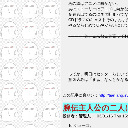
あの絵はアニメに向かない。
あのストーリーはアニメに向か
９巻も出てるのにネタ貯まって
CDドラマのキャストそのまんま
やるならせめてOVAぐらいにし
・・・・と、こんなこと言って
ってか、明日はセンターらしい
意気込みは「まぁ、なんとかな
この記事に直リン：
http://tianlang
腕伝主人公の二人
投稿者：
管理人
03/01/16 Thu 15:
To シューゴ。