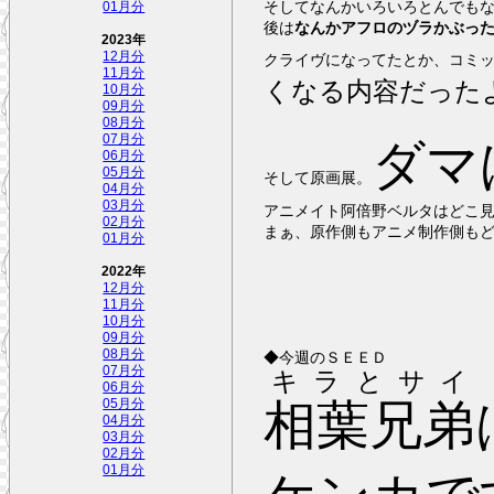
そしてなんかいろいろとんでもな
01月分
後は
なんかアフロのヅラかぶっ
2023年
12月分
クライヴになってたとか、コミ
11月分
くなる内容だった
10月分
09月分
08月分
07月分
ダマ
06月分
05月分
そして原画展。
04月分
03月分
アニメイト阿倍野ベルタはどこ
02月分
まぁ、原作側もアニメ制作側も
01月分
2022年
12月分
11月分
10月分
09月分
08月分
◆今週のＳＥＥＤ
07月分
キラとサイ
06月分
相葉兄弟
05月分
04月分
03月分
02月分
01月分