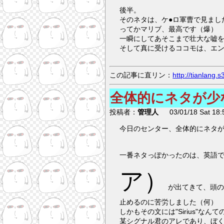
後半。
そのネタは、ケ●ロ軍曹で見まし
ってかマリブ、最高です（爆）
一瞬にしてあそこまで壮大な嘘
そして真に受けるココモは、エ
この記事に直リン：
http://tianlang
全体的にネタが少
投稿者：
管理人
03/01/18 Sat 18:
今日のセンター、全体的にネタ
一番ネタっぽかったのは、英語
ア）
が出てきて、頭
止めるのに苦労しました（何）
しかもその文には"Sirius"な
某シグナル君のアレであり、ぼ