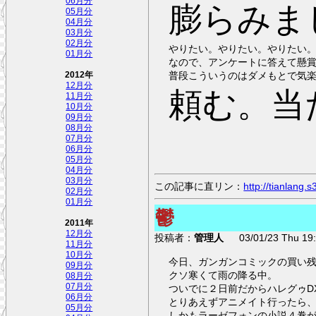
06月分
膨らみま
05月分
04月分
03月分
02月分
やりたい。やりたい。やりたい
01月分
なので、アンケートに答えて懸
普段こういうのはダメもとで気
2012年
12月分
頼む。当
11月分
10月分
09月分
08月分
07月分
06月分
05月分
04月分
03月分
この記事に直リン：
http://tianlang
02月分
01月分
鬱
2011年
12月分
投稿者：
管理人
03/01/23 Thu 19:
11月分
10月分
今日、ガンガンコミックの買い残しと「コンプティーク」
09月分
クソ寒くて雨の降る中。
08月分
07月分
ついでに２日前だからハレグゥD
06月分
とりあえずアニメイト行ったら、「
05月分
しかもラーゼフォンの小説４巻が