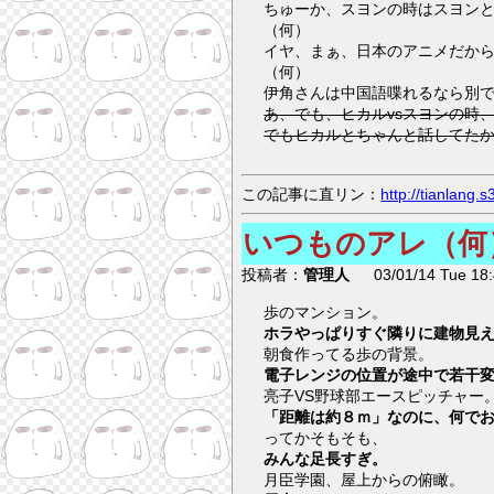
ちゅーか、スヨンの時はスヨン
（何）
イヤ、まぁ、日本のアニメだか
（何）
伊角さんは中国語喋れるなら別
あ、でも、ヒカルvsスヨンの時
でもヒカルとちゃんと話してた
この記事に直リン：
http://tianlang
いつものアレ（何
投稿者：
管理人
03/01/14 Tue 18:
歩のマンション。
ホラやっぱりすぐ隣りに建物見
朝食作ってる歩の背景。
電子レンジの位置が途中で若干
亮子VS野球部エースピッチャー
「距離は約８ｍ」なのに、何で
ってかそもそも、
みんな足長すぎ。
月臣学園、屋上からの俯瞰。