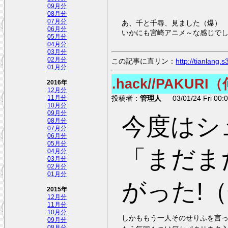
09月分
08月分
07月分
あ、千と千尋、見ました（爆）
06月分
いかにも宮崎アニメ～な感じで
05月分
04月分
03月分
02月分
この記事に直リン：
http://tianlang
01月分
.hack//PAKURI
2016年
12月分
投稿者：
管理人
03/01/24 Fri 00:0
11月分
10月分
09月分
今度はシュ
08月分
07月分
06月分
05月分
「まだま
04月分
03月分
02月分
01月分
がった!
2015年
12月分
11月分
10月分
しかももう一人そのせりふを言
09月分
08月分