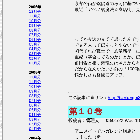
京都の街が陰陽道の考えに基づ
2006年
最近「アベノ橋魔法☆商店街」
12月分
11月分
10月分
09月分
08月分
07月分
ってか今週の見てて思ったんです
06月分
で見る人ってほんっと少ないで
05月分
04月分
初代てれび戦士で「恐竜惑星」に
03月分
亜紀（字合ってるのか）とか、
02月分
前田愛と相ヶ瀬龍史は４月から
01月分
だからなんかだいぶ前の「100
2005年
懐かしさも格段にアップ。
12月分
11月分
10月分
09月分
08月分
この記事に直リン：
http://tianlang
07月分
06月分
第１０巻
05月分
04月分
03月分
投稿者：
管理人
03/01/22 Wed 18:
02月分
01月分
アニメイトでハガレンと螺旋と
しまった（爆）
2004年