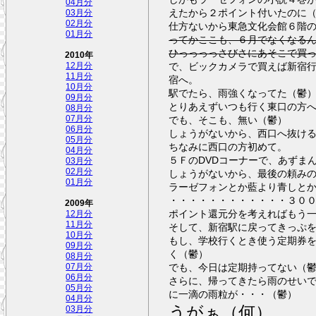
04月分
えたから２ポイント付いたのに
03月分
02月分
仕方ないから東急文化会館６階
01月分
ってかここも、６月でなくなる
ひっっっっさびさにあそこで買
2010年
で、ビックカメラで買えば新宿
12月分
11月分
宿へ。
10月分
駅でたら、雨強くなってた（鬱
09月分
とりあえずいつも行く東口の方
08月分
でも、そこも、無い（鬱）
07月分
06月分
しょうがないから、西口へ抜け
05月分
ちなみに西口の方初めて。
04月分
５ＦのDVDコーナーで、あずま
03月分
02月分
しょうがないから、最後の頼み
01月分
ラーゼフォンとか藍より青しと
・・・・・・・・・・・・３０
2009年
ポイント還元分を考えればもう
12月分
11月分
そして、新宿駅に戻ってきっぷ
10月分
もし、学校行くとき使う定期券
09月分
く（鬱）
08月分
でも、今日は定期持ってない（
07月分
06月分
さらに、帰ってきたら雨のせいで
05月分
に一滴の雨粒が・・・（鬱）
04月分
うがぁ（何）
03月分