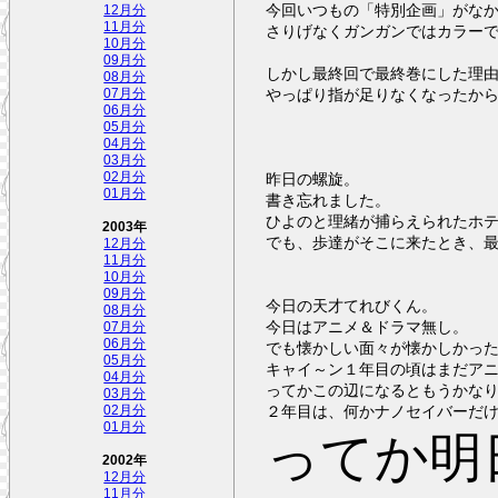
今回いつもの「特別企画」がな
12月分
11月分
さりげなくガンガンではカラー
10月分
09月分
しかし最終回で最終巻にした理
08月分
やっぱり指が足りなくなったか
07月分
06月分
05月分
04月分
03月分
昨日の螺旋。
02月分
01月分
書き忘れました。
ひよのと理緒が捕らえられたホ
2003年
でも、歩達がそこに来たとき、最初
12月分
11月分
10月分
09月分
今日の天才てれびくん。
08月分
今日はアニメ＆ドラマ無し。
07月分
06月分
でも懐かしい面々が懐かしかっ
05月分
キャイ～ン１年目の頃はまだア
04月分
ってかこの辺になるともうかな
03月分
２年目は、何かナノセイバーだ
02月分
01月分
ってか明
2002年
12月分
11月分