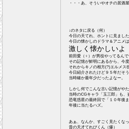
・・・あ、そういやオチの居酒
↓のネタに戻る（何）
今日の天てれ、ホントに見まし
今日の懐かしのドラマ＆アニメ
激しく懐かしいよ
前田愛（♀）が男役やってるんで
その記憶が鮮明にあるから、今
それからキノの相方(?)エルメ
今日紹介されたけど９５年だそ
当時確か最年少だったよなー。
しかし何でこんな古い記憶がや
当時のCGキャラ「玉三郎」も、
恐竜惑星の最終回で「１０年後
年後に当たるハズ。
あぁ、なんか、すごく見たくな
昔の天才てれびくん（爆）