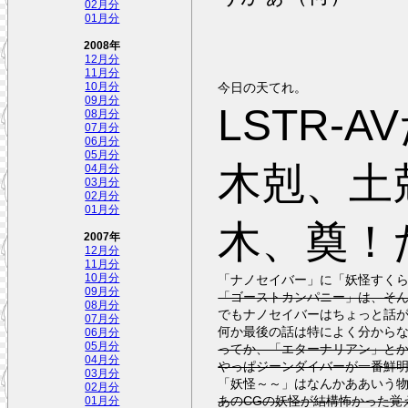
02月分
01月分
2008年
12月分
11月分
今日の天てれ。
10月分
09月分
LSTR-
08月分
07月分
06月分
05月分
木剋、土
04月分
03月分
02月分
01月分
木、奠！
2007年
12月分
11月分
「ナノセイバー」に「妖怪すく
10月分
09月分
「ゴーストカンパニー」は、そ
08月分
でもナノセイバーはちょっと話
07月分
何か最後の話は特によく分から
06月分
05月分
ってか、「エターナリアン」と
04月分
やっぱジーンダイバーが一番鮮
03月分
「妖怪～～」はなんかああいう
02月分
あのCGの妖怪が結構怖かった覚
01月分