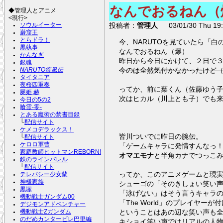
なんでおるねん（
◆管理人とアニメ
<現行>
投稿者：
管理人
03/01/30 Thu 19:
ソウルイーター
巌窟王
とらドラ！
今、NARUTOを見ていたら「
黒執事
なんでおるねん（爆）
かんなぎ
昨日から今日にかけて、２日で
銀魂
今のは全然気付かなかったけど
NARUTO疾風伝
タイタニア
夜桜四重奏
ってか、前に葉くん（佐藤ゆう
屍姫 赫
次はヒカル（川上とも子）でも
今日の5の2
喰霊-零-
とある魔術の禁書目録
└
配信サイト
ケメコデラックス！
皆川ついでに昨日の腕伝。
└
配信サイト
ケロロ軍曹
「ゲームキャラに発情すんなっ
家庭教師ヒットマンREBORN!
オマエモナ
と半角カナでつっこ
鉄のラインバレル
└
配信サイト
ってか、このアニメゲームと現
テレパシー少女蘭
神様家族
シューゴの「そのきしょい笑い
黒塚
「泳げない」はそう言うキャラ
機動戦士ガンダム00
「The World」のプ
デジモンアドベンチャー
ということはあの辺な笑い声も
機動戦士Zガンダム
のだめカンタービレ巴里編
キショイ笑い声ではリアルの人