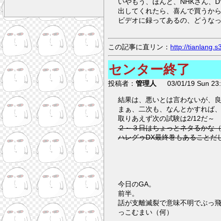
いやもう、ほんと、NHKさん、D
出してくれたら、喜んで買うか
ビデオに録ってあるの、どうな
この記事に直リン：
http://tianlang
センター終了
投稿者：
管理人
03/01/19 Sun 23:
結果は、悪いとは言わないが、
まぁ、二次も、なんとかすれば
取りあえず次の試験は2/12だ～
２～３日はちょっとネタるかな
ハレグゥDX最終巻もあることだ
今日のGA。
前半。
話が支離滅裂で意味不明でぶっ
っこむまい（何）