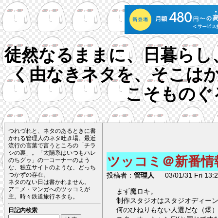
徒然なるままに、日暮らし
く由なきネタを、そこは
こそものぐ
つれづれと、ネタのあるときに書
かれる管理人のネタ吐き場。最近
流行の言葉で言うところの「チラ
シの裏」。「太陽系はいつもハレ
ツッコミ＠新番情
のちグゥ」の一コーナーのよう
な、独立サイトのような、どっち
投稿者：
管理人
03/01/31 Fri 13:2
つかずの存在。
ネタのない日は書かれません。
アニメ・マンガへのツッコミが
まず魔ロキ。
主。時々鉄道旅行ネタも。
制作スタジオはスタジオディー
何のひねりもない人選だな（爆
日記内検索