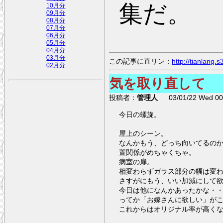
集だ。
10月分
09月分
08月分
07月分
06月分
05月分
04月分
03月分
この記事に直リン：
http://tianlang
02月分
気を取り直して
投稿者：
管理人
03/01/22 Wed 00:
今日の螺旋。
屋上のシーン。
なんかもう、どっち向いてるの
置関係がめちゃくちゃ。
病室の扉。
相変わらずガラス部分の幅は変
さすがにもう、いい加減にして
今日は他になんかあったかな・
ってか「お嫁さんに欲しい」が
これからはオリジナル率が高く