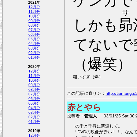
ケンカで
2021年
12月分
サ
11月分
10月分
しかも
昴
09月分
08月分
07月分
06月分
てないで
05月分
04月分
03月分
02月分
01月分
（爆笑）
2020年
12月分
11月分
狙いすぎ（爆）
10月分
09月分
08月分
この記事に直リン：
http://tianlang
07月分
06月分
05月分
赤とやら
04月分
03月分
投稿者：
管理人
03/01/25 Sat 00:
02月分
01月分
↓の千と千尋に関連して。
2019年
「DVDの映像が赤い！！」なん
12月分