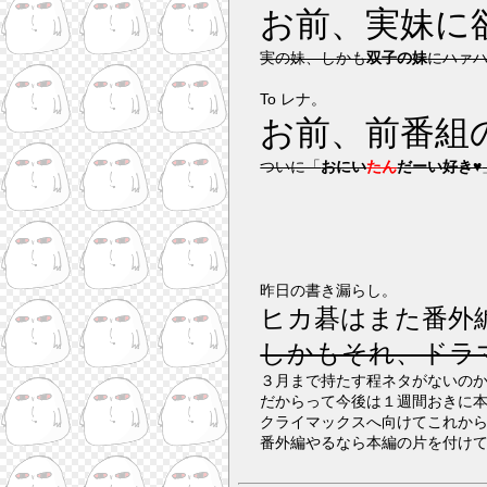
お前、実妹に
実の妹、しかも
双子の妹
にハァ
To レナ。
お前、前番組
ついに「
おにい
たん
だーい好き♥
昨日の書き漏らし。
ヒカ碁はまた番外
しかもそれ、ドラ
３月まで持たす程ネタがないの
だからって今後は１週間おきに
クライマックスへ向けてこれか
番外編やるなら本編の片を付け