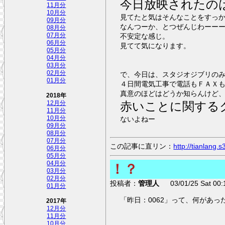
今日放映されたの
11月分
10月分
見てたと気はそんなことをすっ
09月分
なんつーか、とつぜんじわーー
08月分
07月分
不安定な感じ。
06月分
見てて気になります。
05月分
04月分
03月分
02月分
で、今日は、スタジオジブリの
01月分
４日間電気工事で電話もＦＡＸ
真意のほどはどうか知らんけど
2018年
赤いことに関する
12月分
11月分
10月分
ないよねー
09月分
08月分
07月分
この記事に直リン：
http://tianlang
06月分
05月分
04月分
！？
03月分
02月分
投稿者：
管理人
03/01/25 Sat 00:
01月分
「昨日：0062」って、何があっ
2017年
12月分
11月分
10月分