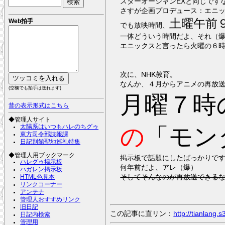
スターオーシャンEXと同じです
さすが企画プロデュース：エニ
土曜午前
Web拍手
でも放映時間、
一体どういう時間だよ、それ（
エニックスと言ったら火曜の６
次に、NHK教育。
なんか、４月からアニメの再放
(空欄でも拍手は送れます)
月曜７時
昔の表示形式はこちら
◆管理人サイト
太陽系はいつもハレのちグゥ
の
「モン
東方司令部諜報課
日記別館聖地巡礼特集
◆管理人用ブックマーク
掲示板で話題にしたばっかりで
ハレグゥ掲示板
何年前だよ、アレ（爆）
ハガレン掲示板
そしてそんなのが再放送できる
HTML色見本
リンクコーナー
アンテナ
管理人おすすめリンク
旧日記
この記事に直リン：
http://tianlang
日記内検索
管理用