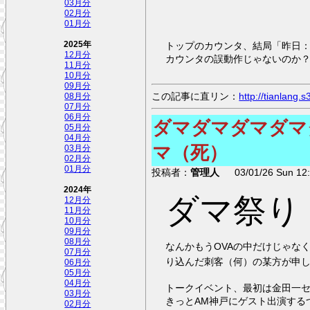
03月分
02月分
01月分
トップのカウンタ、結局「昨日
2025年
12月分
カウンタの誤動作じゃないのか
11月分
10月分
09月分
この記事に直リン：
http://tianlang
08月分
07月分
06月分
ダマダマダマダマ
05月分
04月分
マ（死）
03月分
02月分
01月分
投稿者：
管理人
03/01/26 Sun 12:
2024年
ダマ祭り
12月分
11月分
10月分
09月分
08月分
なんかもうOVAの中だけじゃな
07月分
り込んだ刺客（何）の某方が申
06月分
05月分
04月分
トークイベント、最初は金田一
03月分
きっとAM神戸にゲスト出演する
02月分