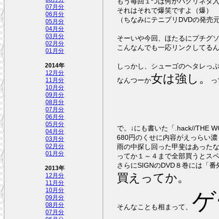
もう毎回１つは何かパクリネタ
07月分
それはそれで爆笑ですよ（爆）
06月分
（ちなみにテニプリDVDの発売
05月分
04月分
03月分
そーいや今回、ほたるにプチグソ
02月分
こんなんでも一応リンクしてる
01月分
しっかし、シューゴのヘタレっ
2014年
12月分
女は強し。
なんつーか
っ
11月分
10月分
09月分
08月分
07月分
06月分
05月分
で。↓にも
04月分
680円のくせに内容がえっらい
03月分
雨の中探し回った甲斐はあった
02月分
01月分
ってか１～４まで全部買うとスペ
さらにSIGNのDVD８巻には「
2013年
買えってか。
12月分
11月分
10月分
ゲ
09月分
08月分
そんなことも相まって、
07月分