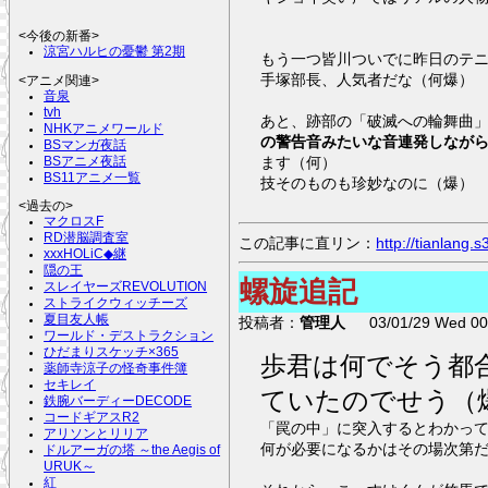
<今後の新番>
涼宮ハルヒの憂鬱 第2期
もう一つ皆川ついでに昨日のテ
手塚部長、人気者だな（何爆）
<アニメ関連>
音泉
tvh
あと、跡部の「破滅への輪舞曲
NHKアニメワールド
の警告音みたいな音連発しなが
BSマンガ夜話
ます（何）
BSアニメ夜話
BS11アニメ一覧
技そのものも珍妙なのに（爆）
<過去の>
マクロスF
RD潜脳調査室
この記事に直リン：
http://tianlang
xxxHOLiC◆継
隠の王
螺旋追記
スレイヤーズREVOLUTION
ストライクウィッチーズ
夏目友人帳
投稿者：
管理人
03/01/29 Wed 00:
ワールド・デストラクション
ひだまりスケッチ×365
歩君は何でそう都
薬師寺涼子の怪奇事件簿
セキレイ
ていたのでせう（
鉄腕バーディーDECODE
コードギアスR2
「罠の中」に突入するとわかっ
アリソンとリリア
何が必要になるかはその場次第
ドルアーガの塔 ～the Aegis of
URUK～
紅