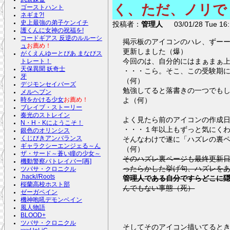
く、ただ、ノリで
ゴーストハント
ネギま?!
史上最強の弟子ケンイチ
投稿者：
管理人
03/01/28 Tue 16:
護くんに女神の祝福を!
コードギアス 反逆のルルーシ
掲示板のアイコンのハレ、ずー
ュ
お薦め！
更新しました（爆）
がくえんゆーとぴあ まなびス
今回のは、自分的にはまぁまぁ
トレート！
天保異聞 妖奇士
・・・こら。そこ、この受験期
牙
（何）
デジモンセイバーズ
勉強してると落書きの一つでも
メルヘブン
よ（何）
時をかける少女
お薦め！
ブレイブ・ストーリー
奏光のストレイン
よく見たら前のアイコンの作成日が0
N・H・Kにようこそ！
・・・１年以上もずっと気にく
銀色のオリンシス
そんなわけで遂に「ハズレの裏
くじびきアンバランス
ギャラクシーエンジェる～ん
（何）
ザ・サード～蒼い瞳の少女～
そのハズレ裏ページも最終更新日が0
機動警察パトレイバー[再]
ったらかした挙げ句、ハズレを
ツバサ・クロニクル
.hack//Roots
管理人である自分ですらどこに
桜蘭高校ホスト部
んでもない事態（死）
ゼーガペイン
機神咆吼デモンベイン
風人物語
BLOOD+
ツバサ・クロニクル
そしてそのアイコン描いてると