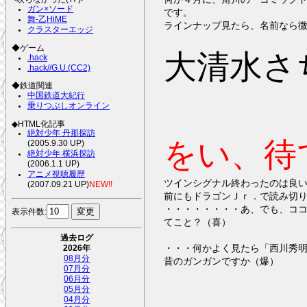
ガン×ソード
です。
舞-乙HiME
ラインナップ見たら、名前なら
クラスターエッジ
◆ゲーム
大清水さ
.hack
.hack//G.U.(CC2)
◆鉄道関連
中国鉄道大紀行
乗りつぶしオンライン
◆HTML化記事
絶対少年 丹那探訪
をい、待
(2005.9.30 UP)
絶対少年 横浜探訪
(2006.1.1 UP)
アニメ視聴履歴
ツインシグナル終わったのは良
(2007.09.21 UP)
NEW!!
前にもドラゴンＪｒ．で読み切
・・・・・・・・あ、でも、コ
表示件数:
てこと？（喜）
過去ログ
・・・何かよく見たら「西川秀
2026年
08月分
昔のガンガンですか（爆）
07月分
06月分
05月分
04月分