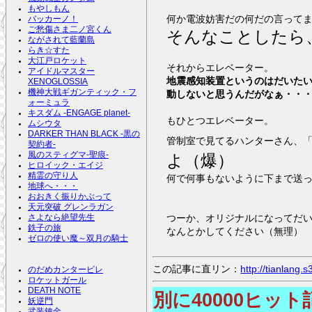
もやしもん
何か電波妨害だの何だの言って
バッカーノ！
ご愁傷さま二ノ宮くん
そんなことしたら
ながされて藍蘭島
らき☆すた
大江戸ロケット
それからエレベーター。
アイドルマスター
地震感知装置というのはだいた
XENOGLOSSIA
機神大戦ギガンティック・フ
動しないと思うんだがなぁ・・
ォーミュラ
キスダム -ENGAGE planet-
もひとつエレベーター。
ムシウタ
DARKER THAN BLACK -黒の
管制室で見てるハンターさん、
契約者-
風のスティグマ-聖痕-
よ（爆）
ヒロイック・エイジ
精霊の守り人
何で何事もないように下まで送
地球へ・・・
おおきく振りかぶって
天元突破 グレンラガン
つーか、オリジナルになってだ
さよなら絶望先生
鉄子の旅
なんとかしてください（無理）
ゼロの使い魔～双月の騎士
この記事に直リン：
http://tianlang
のだめカンタービレ
ロケットガール
DEATH NOTE
別に40000ヒッ
妖逆門
武装錬金