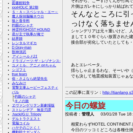
それから、こーすけくんが竹馬
図書館戦争
片側はガレキにしっかり結ばれ
xxxHOLiC 第2期
そんなところに引
Ｓ・Ａ～スペシャル・エー～
魔人探偵脳噛ネウロ
狼と香辛料
っけなく落ちませ
灼眼のシャナ
神霊狩/GHOST HOUND
シャンデリアは元々重いけど、
君が主で執事が俺で
まして１０年ぐらい放置された
結界師
接合部が劣化していたとしても
レンタルマギカ
D.Gray-man
獣神演武
アイシールド21
ドラゴノーツ-ザ・レゾナンス-
あとエレベータ。
ユメミル、アニメ onちゃん
シゴフミ
揺らしゃ止まるわな、そーいや
true tears
でも決して地震感知装置じゃぁ
俗・さよなら絶望先生
みなみけ
電撃文庫ムービーフェスティ
この記事に直リン：
http://tianlang
バル
├
灼眼のシャナ
└
キノの旅
今日の螺旋
ヱヴァンゲリヲン新劇場版
ストレンヂア 無皇刃譚
投稿者：
管理人
03/01/28 Tue 18:
.hack//G.U. Trilogy
デルトラクエスト
電脳コイル
相変わらずHOTE
ハヤテのごとく！
今日のツッコミどころは各種仕
機動戦士ガンダム