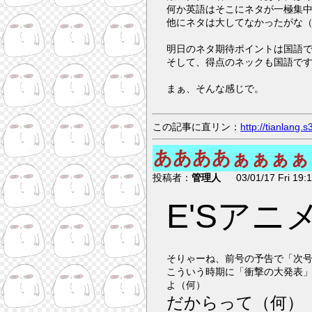
何か英語はそこにネタが一極集
他にネタは大してなかったがな
明日のネタ期待ポイントは国語
そして、得点のネックも国語で
まぁ、そんな感じで。
この記事に直リン：
http://tianlang
ああああぁぁぁぁ
投稿者：
管理人
03/01/17 Fri 19:1
E'Sアニ
そりゃーね、前号の予告で「次
こういう時期に「衝撃の大発表
よ（何）
だからって（何）