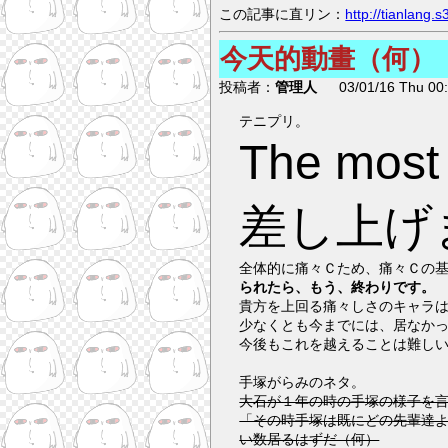
この記事に直リン：
http://tianlang
今天的動畫（何）
投稿者：
管理人
03/01/16 Thu 00:
テニプリ。
The most 痛々Ｃ大賞を、跡部様
差し上げ
全体的に痛々Ｃため、痛々Ｃの
られたら、もう、終わりです。
貴方を上回る痛々しさのキャラ
少なくとも今までには、居なか
今後もこれを越えることは難し
手塚がらみのネタ。
大石が１年の時の手塚の様子を
「その時手塚は既にどの先輩達
い数居るはずだ（何）