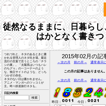
徒然なるままに、日暮らし
はかとなく書きつ
つれづれと、ネタのあるときに書
2015年02月の記
かれる管理人のネタ吐き場。最近
流行の言葉で言うところの「チラ
←次の月
前の月→
通常表示
シの裏」。「太陽系はいつもハレ
のちグゥ」の一コーナーのよう
この月の記事はありません
な、独立サイトのような、どっち
つかずの存在。
ネタのない日は書かれません。
←次の月
前の月→
通常表示
アニメ・マンガへのツッコミが
主。時々鉄道旅行ネタも。
日記内検索
昨日：
今日：