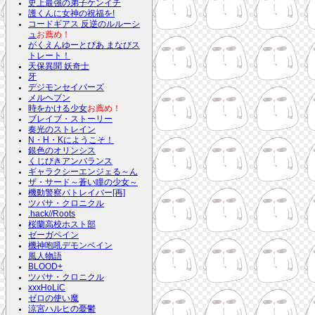
史上最強の弟子ケンイチ
護くんに女神の祝福を!
コードギアス 反逆のルルーシ
ュ
お薦め！
がくえんゆーとぴあ まなびス
トレート！
天保異聞 妖奇士
牙
デジモンセイバーズ
メルヘブン
時をかける少女
お薦め！
ブレイブ・ストーリー
奏光のストレイン
N・H・Kにようこそ！
銀色のオリンシス
くじびきアンバランス
ギャラクシーエンジェる～ん
ザ・サード～蒼い瞳の少女～
機動警察パトレイバー[再]
ツバサ・クロニクル
.hack//Roots
桜蘭高校ホスト部
ゼーガペイン
機神咆吼デモンベイン
風人物語
BLOOD+
ツバサ・クロニクル
xxxHoLiC
ゼロの使い魔
涼宮ハルヒの憂鬱