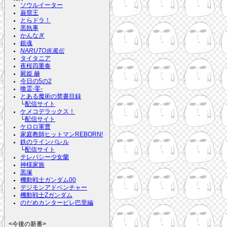
ソウルイーター
巌窟王
とらドラ！
黒執事
かんなぎ
銀魂
NARUTO疾風伝
タイタニア
夜桜四重奏
屍姫 赫
今日の5の2
喰霊-零-
とある魔術の禁書目録
└
配信サイト
ケメコデラックス！
└
配信サイト
ケロロ軍曹
家庭教師ヒットマンREBORN!
鉄のラインバレル
└
配信サイト
テレパシー少女蘭
神様家族
黒塚
機動戦士ガンダム00
デジモンアドベンチャー
機動戦士Zガンダム
のだめカンタービレ巴里編
<今後の新番>