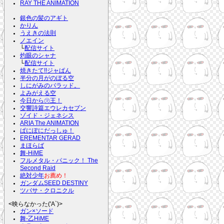
RAY THE ANIMATION
銀色の髪のアギト
かりん
うえきの法則
ノエイン
└
配信サイト
灼眼のシャナ
└
配信サイト
焼きたて!!ジャぱん
半分の月がのぼる空
しにがみのバラッド。
よみがえる空
今日から㋮王！
交響詩篇エウレカセブン
ゾイド・ジェネシス
ARIA The ANIMATION
ぱにぽにだっしゅ！
EREMENTAR GERAD
まほらば
舞-HiME
フルメタル・パニック！ The
Second Raid
絶対少年
お薦め！
ガンダムSEED DESTINY
ツバサ・クロニクル
<映らなかった('A`)>
ガン×ソード
舞-乙HiME