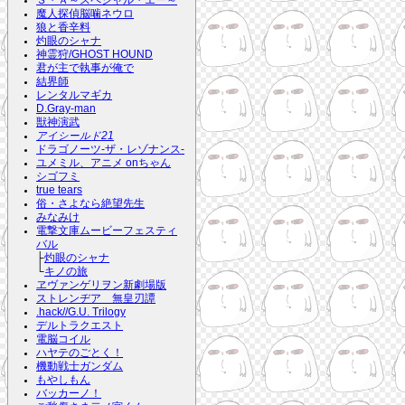
Ｓ・Ａ～スペシャル・エー～
魔人探偵脳噛ネウロ
狼と香辛料
灼眼のシャナ
神霊狩/GHOST HOUND
君が主で執事が俺で
結界師
レンタルマギカ
D.Gray-man
獣神演武
アイシールド21
ドラゴノーツ-ザ・レゾナンス-
ユメミル、アニメ onちゃん
シゴフミ
true tears
俗・さよなら絶望先生
みなみけ
電撃文庫ムービーフェスティ
バル
├
灼眼のシャナ
└
キノの旅
ヱヴァンゲリヲン新劇場版
ストレンヂア 無皇刃譚
.hack//G.U. Trilogy
デルトラクエスト
電脳コイル
ハヤテのごとく！
機動戦士ガンダム
もやしもん
バッカーノ！