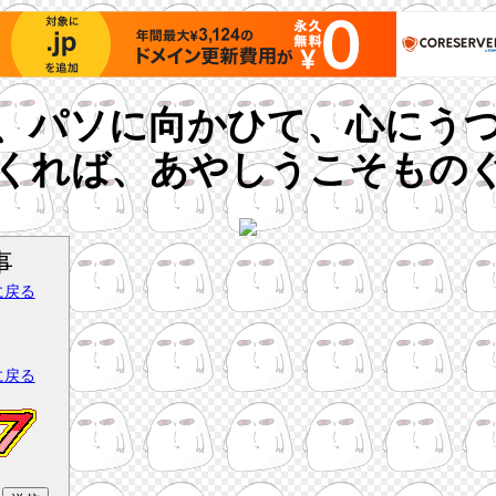
、パソに向かひて、心にう
くれば、あやしうこそもの
事
に戻る
。
に戻る