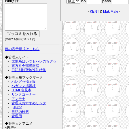
no
pass
Web拍手
-
KENT
&
MakiMaki
-
(空欄でも拍手は送れます)
昔の表示形式はこちら
◆管理人サイト
太陽系はいつもハレのちグゥ
東方司令部諜報課
日記別館聖地巡礼特集
◆管理人用ブックマーク
ハレグゥ掲示板
ハガレン掲示板
HTML色見本
リンクコーナー
アンテナ
管理人おすすめリンク
旧日記
日記内検索
管理用
◆管理人とアニメ
<現行>