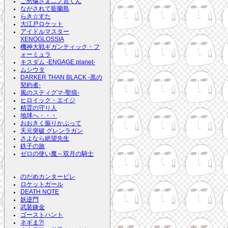
ご愁傷さま二ノ宮くん
ながされて藍蘭島
らき☆すた
大江戸ロケット
アイドルマスター
XENOGLOSSIA
機神大戦ギガンティック・フ
ォーミュラ
キスダム -ENGAGE planet-
ムシウタ
DARKER THAN BLACK -黒の
契約者-
風のスティグマ-聖痕-
ヒロイック・エイジ
精霊の守り人
地球へ・・・
おおきく振りかぶって
天元突破 グレンラガン
さよなら絶望先生
鉄子の旅
ゼロの使い魔～双月の騎士
のだめカンタービレ
ロケットガール
DEATH NOTE
妖逆門
武装錬金
ゴーストハント
ネギま?!