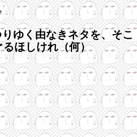
つりゆく由なきネタを、そこ
ぐるほしけれ（何）