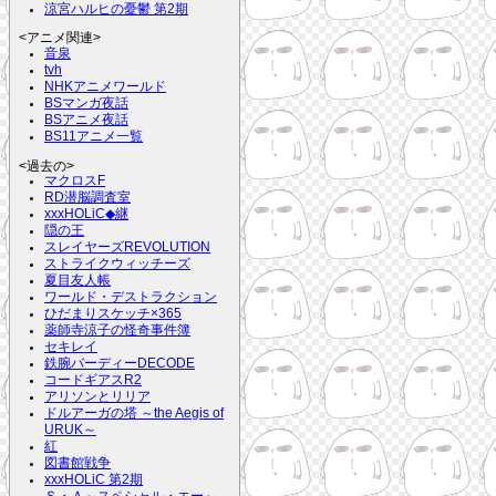
涼宮ハルヒの憂鬱 第2期
<アニメ関連>
音泉
tvh
NHKアニメワールド
BSマンガ夜話
BSアニメ夜話
BS11アニメ一覧
<過去の>
マクロスF
RD潜脳調査室
xxxHOLiC◆継
隠の王
スレイヤーズREVOLUTION
ストライクウィッチーズ
夏目友人帳
ワールド・デストラクション
ひだまりスケッチ×365
薬師寺涼子の怪奇事件簿
セキレイ
鉄腕バーディーDECODE
コードギアスR2
アリソンとリリア
ドルアーガの塔 ～the Aegis of
URUK～
紅
図書館戦争
xxxHOLiC 第2期