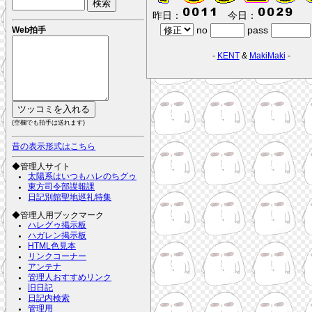
昨日：
今日：
no
pass
Web拍手
-
KENT
&
MakiMaki
-
(空欄でも拍手は送れます)
昔の表示形式はこちら
◆管理人サイト
太陽系はいつもハレのちグゥ
東方司令部諜報課
日記別館聖地巡礼特集
◆管理人用ブックマーク
ハレグゥ掲示板
ハガレン掲示板
HTML色見本
リンクコーナー
アンテナ
管理人おすすめリンク
旧日記
日記内検索
管理用