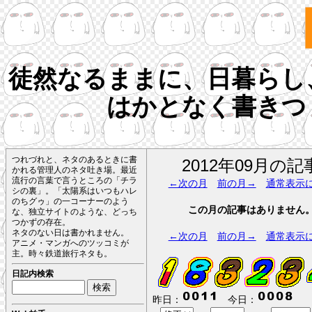
徒然なるままに、日暮らし
はかとなく書きつ
つれづれと、ネタのあるときに書
2012年09月の記
かれる管理人のネタ吐き場。最近
流行の言葉で言うところの「チラ
←次の月
前の月→
通常表示
シの裏」。「太陽系はいつもハレ
のちグゥ」の一コーナーのよう
この月の記事はありません
な、独立サイトのような、どっち
つかずの存在。
ネタのない日は書かれません。
←次の月
前の月→
通常表示
アニメ・マンガへのツッコミが
主。時々鉄道旅行ネタも。
日記内検索
昨日：
今日：