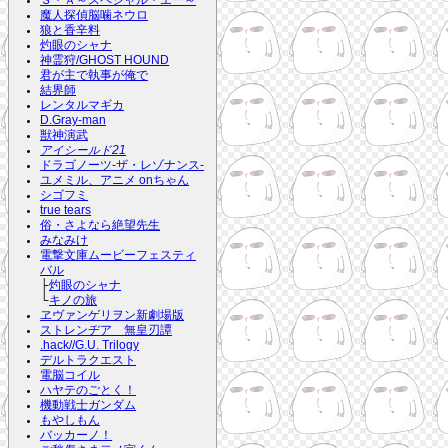
Ｓ・Ａ～スペシャル・エー～
魔人探偵脳噛ネウロ
狼と香辛料
灼眼のシャナ
神霊狩/GHOST HOUND
君が主で執事が俺で
結界師
レンタルマギカ
D.Gray-man
獣神演武
アイシールド21
ドラゴノーツ-ザ・レゾナンス-
ユメミル、アニメ onちゃん
シゴフミ
true tears
俗・さよなら絶望先生
みなみけ
電撃文庫ムービーフェスティ
バル
├
灼眼のシャナ
└
キノの旅
ヱヴァンゲリヲン新劇場版
ストレンヂア 無皇刃譚
.hack//G.U. Trilogy
デルトラクエスト
電脳コイル
ハヤテのごとく！
機動戦士ガンダム
もやしもん
バッカーノ！