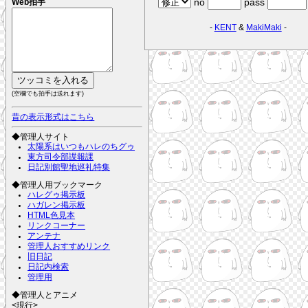
no
pass
Web拍手
-
KENT
&
MakiMaki
-
(空欄でも拍手は送れます)
昔の表示形式はこちら
◆管理人サイト
太陽系はいつもハレのちグゥ
東方司令部諜報課
日記別館聖地巡礼特集
◆管理人用ブックマーク
ハレグゥ掲示板
ハガレン掲示板
HTML色見本
リンクコーナー
アンテナ
管理人おすすめリンク
旧日記
日記内検索
管理用
◆管理人とアニメ
<現行>