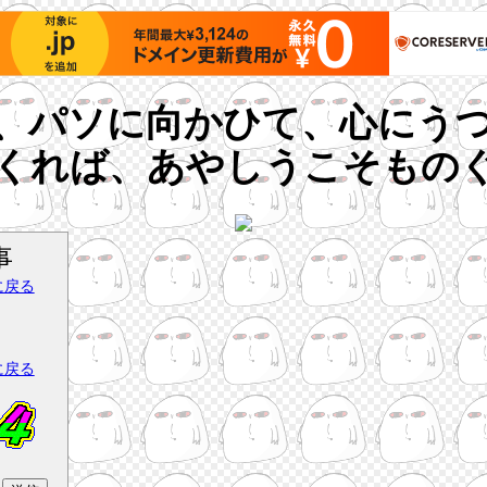
、パソに向かひて、心にう
くれば、あやしうこそもの
事
に戻る
。
に戻る