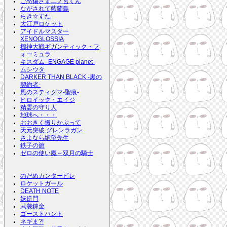
ご愁傷さま二ノ宮くん
ながされて藍蘭島
らき☆すた
大江戸ロケット
アイドルマスター
XENOGLOSSIA
機神大戦ギガンティック・フ
ォーミュラ
キスダム -ENGAGE planet-
ムシウタ
DARKER THAN BLACK -黒の
契約者-
風のスティグマ-聖痕-
ヒロイック・エイジ
精霊の守り人
地球へ・・・
おおきく振りかぶって
天元突破 グレンラガン
さよなら絶望先生
鉄子の旅
ゼロの使い魔～双月の騎士
のだめカンタービレ
ロケットガール
DEATH NOTE
妖逆門
武装錬金
ゴーストハント
ネギま?!