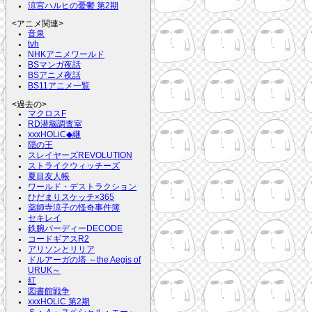
涼宮ハルヒの憂鬱 第2期
<アニメ関連>
音泉
tvh
NHKアニメワールド
BSマンガ夜話
BSアニメ夜話
BS11アニメ一覧
<過去の>
マクロスF
RD潜脳調査室
xxxHOLiC◆継
隠の王
スレイヤーズREVOLUTION
ストライクウィッチーズ
夏目友人帳
ワールド・デストラクション
ひだまりスケッチ×365
薬師寺涼子の怪奇事件簿
セキレイ
鉄腕バーディーDECODE
コードギアスR2
アリソンとリリア
ドルアーガの塔 ～the Aegis of
URUK～
紅
図書館戦争
xxxHOLiC 第2期