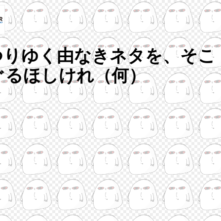
つりゆく由なきネタを、そこ
ぐるほしけれ（何）