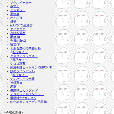
ソウルイーター
巌窟王
とらドラ！
黒執事
かんなぎ
銀魂
NARUTO疾風伝
タイタニア
夜桜四重奏
屍姫 赫
今日の5の2
喰霊-零-
とある魔術の禁書目録
└
配信サイト
ケメコデラックス！
└
配信サイト
ケロロ軍曹
家庭教師ヒットマンREBORN!
鉄のラインバレル
└
配信サイト
テレパシー少女蘭
神様家族
黒塚
機動戦士ガンダム00
デジモンアドベンチャー
機動戦士Zガンダム
のだめカンタービレ巴里編
<今後の新番>