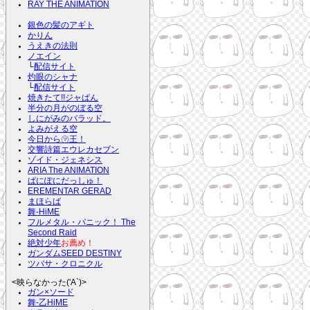
RAY THE ANIMATION
銀色の髪のアギト
かりん
うえきの法則
ノエイン
└
配信サイト
灼眼のシャナ
└
配信サイト
焼きたて!!ジャぱん
半分の月がのぼる空
しにがみのバラッド。
よみがえる空
今日から㋮王！
交響詩篇エウレカセブン
ゾイド・ジェネシス
ARIA The ANIMATION
ぱにぽにだっしゅ！
EREMENTAR GERAD
まほらば
舞-HiME
フルメタル・パニック！ The
Second Raid
絶対少年
お薦め！
ガンダムSEED DESTINY
ツバサ・クロニクル
<映らなかった('A`)>
ガン×ソード
舞-乙HiME