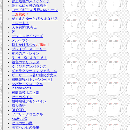
史上最強の弟子ケンイチ
護くんに女神の祝福を!
コードギアス 反逆のルルーシ
ュ
お薦め！
がくえんゆーとぴあ まなびス
トレート！
天保異聞 妖奇士
牙
デジモンセイバーズ
メルヘブン
時をかける少女
お薦め！
ブレイブ・ストーリー
奏光のストレイン
N・H・Kにようこそ！
銀色のオリンシス
くじびきアンバランス
ギャラクシーエンジェる～ん
ザ・サード～蒼い瞳の少女～
機動警察パトレイバー[再]
ツバサ・クロニクル
.hack//Roots
桜蘭高校ホスト部
ゼーガペイン
機神咆吼デモンベイン
風人物語
BLOOD+
ツバサ・クロニクル
xxxHoLiC
ゼロの使い魔
涼宮ハルヒの憂鬱