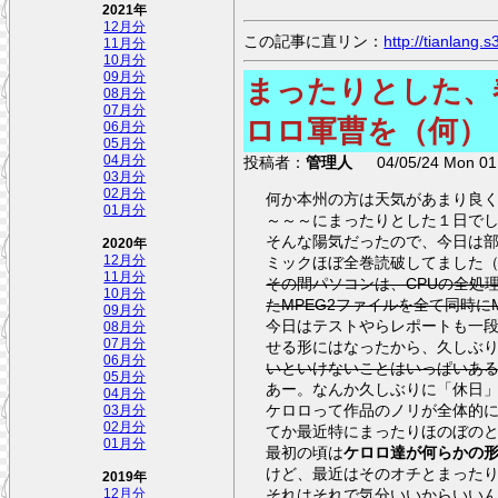
2021年
12月分
この記事に直リン：
http://tianlang
11月分
10月分
09月分
まったりとした、
08月分
07月分
ロロ軍曹を（何）
06月分
05月分
04月分
投稿者：
管理人
04/05/24 Mon 01:
03月分
02月分
何か本州の方は天気があまり良
01月分
～～～にまったりとした１日で
そんな陽気だったので、今日は
2020年
12月分
ミックほぼ全巻読破してました
11月分
その間パソコンは、CPUの全処
10月分
たMPEG2ファイルを全て同時に
09月分
今日はテストやらレポートも一
08月分
07月分
せる形にはなったから、久しぶ
06月分
いといけないことはいっぱいあ
05月分
あー。なんか久しぶりに「休日
04月分
ケロロって作品のノリが全体的に
03月分
02月分
てか最近特にまったりほのぼの
01月分
最初の頃は
ケロロ達が何らかの
けど、最近はそのオチとまった
2019年
それはそれで気分いいからいい
12月分