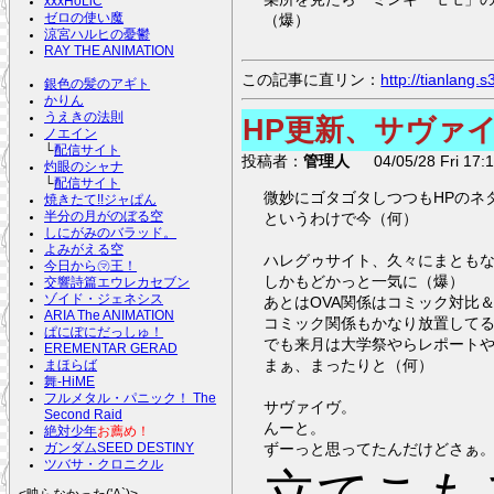
xxxHoLiC
（爆）
ゼロの使い魔
涼宮ハルヒの憂鬱
RAY THE ANIMATION
この記事に直リン：
http://tianlang
銀色の髪のアギト
かりん
うえきの法則
HP更新、サヴァ
ノエイン
└
配信サイト
投稿者：
管理人
04/05/28 Fri 17:1
灼眼のシャナ
└
配信サイト
微妙にゴタゴタしつつもHPのネ
焼きたて!!ジャぱん
というわけで今（何）
半分の月がのぼる空
しにがみのバラッド。
よみがえる空
ハレグゥサイト、久々にまとも
今日から㋮王！
しかもどかっと一気に（爆）
交響詩篇エウレカセブン
ゾイド・ジェネシス
あとはOVA関係はコミック対比
ARIA The ANIMATION
コミック関係もかなり放置して
ぱにぽにだっしゅ！
でも来月は大学祭やらレポート
EREMENTAR GERAD
まぁ、まったりと（何）
まほらば
舞-HiME
フルメタル・パニック！ The
サヴァイヴ。
Second Raid
んーと。
絶対少年
お薦め！
ずーっと思ってたんだけどさぁ
ガンダムSEED DESTINY
ツバサ・クロニクル
<映らなかった('A`)>