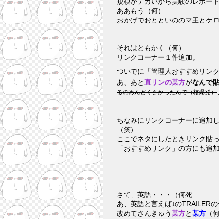
規模がデカいから実験のレポー
ああもう（何）
おかげでおとといののマ王とケ
それはともかく（何）
リンクコーナー１件追加。
ついでに「管理人おすすめリン
あ、あと
直リンの某方
が
るのめんどくさかったんで（核爆発）
ちなみにリンクコーナーに追加
（笑）
ここでネタにしたときリンク貼
「おすすめリンク」の方にも追
さて、英語・・・（何死
あ、英語と言えば↓のTRAILE
改めてさんきゅう
某方
と
某方
（