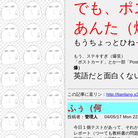
でも、ポ
あんた（
もうちょっとひね
もう、ステキすぎ（爆笑）
爆）
英語だと面白くな
この記事に直リン：
http://tianlang
ふぅ（何
投稿者：
管理人
04/05/17 Mon 22:
今日１個テストがあって、それ
レポート（つーても教科書の問