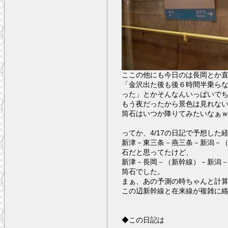
ここの他にも今日のは長岡とか
「金沢出た後も後６時間半乗ら
った」とかそんなんいっぱいで
もう夜だったから景色は見れな
筒石はいつか降りてみたいなぁ
ってか、4/17の日記で予想し
新津－東三条－燕三条－新潟－
石だと思ってたけど、
新津－長岡－（新幹線）－新潟
筒石でした。
まぁ、あの予測の時ちゃんと計
この辺新幹線と在来線が複雑に
◆この日記は