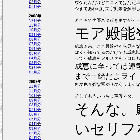
02月分
ウケた
んだけどアニメではただ
01月分
今まであれだけ文字効果を多用
2008年
ところで声優ネタ行きますが・
12月分
11月分
モア殿能
10月分
09月分
08月分
07月分
成恵以来、ここ最近やたら見る
06月分
ぼくが知ってるのだけでも成恵以
05月分
ってか成恵もフルメタもケロロ
04月分
03月分
成恵に至っては連
02月分
01月分
まで一緒だよヲイ
2007年
何か色々妙な繋がりがあります
12月分
11月分
そしてもういっちょ声優ネタ。
10月分
09月分
そんな。
08月分
07月分
06月分
05月分
いセリフ
04月分
03月分
02月分
01月分