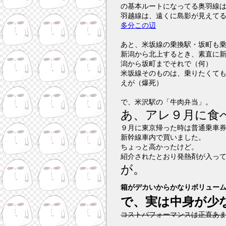
の基本ルートになってる奥羽線
羽越線は、遠くに島影が見えて
多分この辺
あと、米坂線の乗換駅・坂町も
新潟から北上するとき、素直に
潟から坂町までそれで（何）
米坂線そのものは、乗りたくて
えが（爆死）
で、米沢駅の「牛肉弁当」。
あ、アレ９月に食
９月に東京帰った時は普通乗車
新幹線車内で買いました。
ちょっと高かったけど。
紹介されたとおり発熱剤が入っ
が。
箱がデカいからかなりボリュー
で、実は中身が少
コストパフォーマンスは正直あ