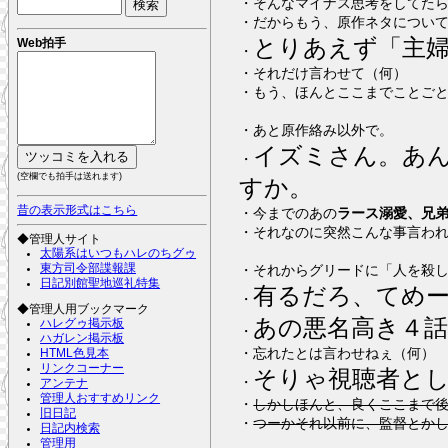
・そんなマイナス思考をしてた
・だからもう、原作ネタについ
とりあえず「主
Web拍手
・
・それだけ言わせて（何）
・もう、ほんとここまでことご
・あと原作絡み以外で。
イズミさん。あ
・
(空欄でも拍手は送れます)
すか。
昔の表示形式はこちら
・今までのあの
ラース溺愛、兄
・それなのに突然こんな事言われても
◆管理人サイト
太陽系はいつもハレのちグゥ
東方司令部諜報課
・それからグリードに「人を殺
日記別館聖地巡礼特集
有るだろ、てめ
・
◆管理人用ブックマーク
あの悪名高き４
ハレグゥ掲示板
・
ハガレン掲示板
・忘れたとは言わせねぇ（何）
HTML色見本
リンクコーナー
そりゃ視聴者と
・
アンテナ
管理人おすすめリンク
・
しかしほんと、良くここまで
旧日記
・
つーかそれ以前に、監督とか
日記内検索
管理用