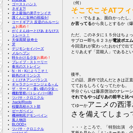
（何）
ゴーストハント
そこでこそATフ
ネギま?!
史上最強の弟子ケンイチ
・・・でもまぁ、面白かったし
護くんに女神の祝福を!
コードギアス 反逆のルルーシ
か言ってる
から良しとするか（
ュ
お薦め！
がくえんゆーとぴあ まなびス
ただ、このネタに１５分はちょ
トレート！
サブロー即ち６２３が
電波ポエ
天保異聞 妖奇士
牙
今回流れが変わったおかげで出
デジモンセイバーズ
とりあえず「芸能人」であると
メルヘブン
時をかける少女
お薦め！
ブレイブ・ストーリー
奏光のストレイン
N・H・Kにようこそ！
後半。
銀色のオリンシス
この話、原作で読んだときは正
くじびきアンバランス
ギャラクシーエンジェる～ん
てておもしろくなってたかも。
ザ・サード～蒼い瞳の少女～
半分ぐらいは藤原啓治のナレー
機動警察パトレイバー[再]
それでもやっぱりあの前半と比
ツバサ・クロニクル
アニメの西澤
.hack//Roots
てゆーか
桜蘭高校ホスト部
ゼーガペイン
さを備えてしまっ
機神咆吼デモンベイン
風人物語
BLOOD+
・・・ところで、「特別出演 
ツバサ・クロニクル
某所を見たら「ミンキーモモ」