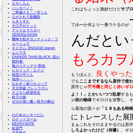
もやしもん
バッカーノ！
これはちょっと微妙だけど
サブ
ご愁傷さま二ノ宮くん
ながされて藍蘭島
らき☆すた
てゆーか何より一番ウケるのが
大江戸ロケット
アイドルマスター
んだとい
XENOGLOSSIA
機神大戦ギガンティック・フ
ォーミュラ
キスダム -ENGAGE planet-
ムシウタ
もろカヲ
DARKER THAN BLACK -黒の
契約者-
風のスティグマ-聖痕-
ヒロイック・エイジ
良くやった
もうほんと、
精霊の守り人
地球へ・・・
でも
ここまでするなら原作で使
おおきく振りかぶって
原作じゃ
弐号機と同じく赤いギ
天元突破 グレンラガン
さよなら絶望先生
よ！！」とかいいつつ乱射
する
鉄子の旅
ン状の物体
でギロロを攻撃し、
ゼロの使い魔～双月の騎士
ら基地の面々が
「１８もある特
にトレースした展
のだめカンタービレ
ロケットガール
まぁこれをそのままやるのは原
DEATH NOTE
妖逆門
しろよかったけど（何爆）
、ギ
武装錬金