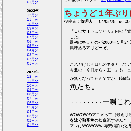
01月分
ちょうど１年ぶり
2023年
12月分
11月分
投稿者：
管理人
04/05/25 Tue 00:
10月分
09月分
「このサイトについて」内の「
08月分
した。
07月分
06月分
最初に答えたのが2003年５月
05月分
興味ある方はどーぞ。
04月分
03月分
02月分
01月分
これだけじゃ日記のネタとして
今週の「今日からマ王！」もニ
2022年
12月分
が無くなってたんですが、時間
11月分
魚たち。
10月分
09月分
08月分
07月分
一瞬これ
・・・・・・・・
06月分
05月分
04月分
03月分
を泳ぐ熱帯魚
の映像流すやん？
02月分
01月分