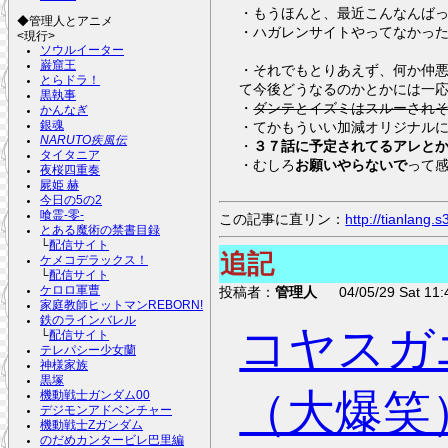
・もうほんと、最近こんなんばっ
◆管理人とアニメ
・ハガレンサイトやってなかっ
<現行>
ソウルイーター
巌窟王
・それでもとりあえず、何か仲
とらドラ！
て今後どうなるのかとかには一
黒執事
・
ダンテとイズミはスルーされ
かんなぎ
・てかもういい加減オリジナル
銀魂
NARUTO疾風伝
・
３７話に予定されてるアレと
タイタニア
・むしろ
お願いやらないで
って
夜桜四重奏
屍姫 赫
今日の5の2
喰霊-零-
この記事に直リン：
http://tianlang
とある魔術の禁書目録
└
配信サイト
追記
ケメコデラックス！
└
配信サイト
ケロロ軍曹
投稿者：
管理人
04/05/29 Sat 11:
家庭教師ヒットマンREBORN!
鉄のラインバレル
コヤスガ
└
配信サイト
テレパシー少女蘭
神様家族
黒塚
（大爆笑
機動戦士ガンダム00
デジモンアドベンチャー
機動戦士Zガンダム
のだめカンタービレ巴里編