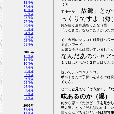
12月分
（何）
11月分
「故郷」とか
10月分
てゆーか
09月分
っくりですよ（爆
08月分
07月分
何か凄く違和感あったな（爆）
06月分
05月分
「ふるさと」ならまだよかった
04月分
03月分
で。今日のツッコミ対象はハワ
02月分
まずハワード。
01月分
某腐女子さんは嘆いていました
2003年
なんだあのシャア
12月分
11月分
１度目はともかく２度目はなん
10月分
09月分
08月分
続いてシンゴ＆チャコ。
07月分
ポルトさんの手伝いをするのは
06月分
でもさ。
05月分
04月分
じーっと見てて「そうか！」「
03月分
02月分
味あるのか（爆）
01月分
前から思ってたけど、
手を動か
2002年
当人達にとって見ればものすご
12月分
津々なんだろうけど、
今は非常
11月分