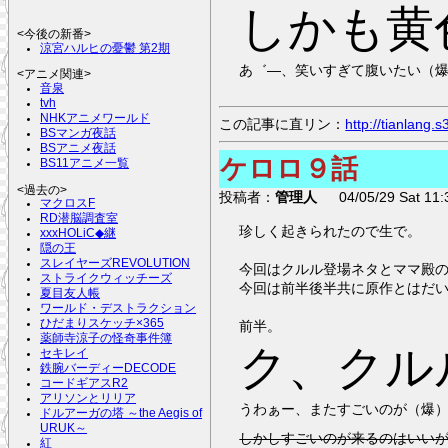
しかも黄
<今後の新番>
涼宮ハルヒの憂鬱 第2期
あ゛―、笑いすぎて腹いたい（
<アニメ関連>
音泉
tvh
NHKアニメワールド
この記事に直リン：
http://tianlang
BSマンガ夜話
BSアニメ夜話
ケロロ９話
BS11アニメ一覧
<過去の>
投稿者：
管理人
04/05/29 Sat 11:
マクロスF
RD潜脳調査室
珍しく起きられたので生で。
xxxHOLiC◆継
隠の王
スレイヤーズREVOLUTION
今回はクルル登場ネタとママ殿
ストライクウィッチーズ
今回は前半後半共に原作とはだ
夏目友人帳
ワールド・デストラクション
ひだまりスケッチ×365
前半。
薬師寺涼子の怪奇事件簿
ク、クル
セキレイ
鉄腕バーディーDECODE
コードギアスR2
アリソンとリリア
うわぁー、またすごいのが（爆
ドルアーガの塔 ～the Aegis of
URUK～
しかしすごいのが来るのはいい
紅