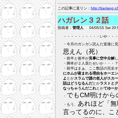
この記事に直リン：
http://tianlang
ハガレン３２話
投稿者：
管理人
04/05/15 Sat 20:
・・・・・・・・・・いや・・
・今月のガンガン読んだ直後に
思えん（死）
・前半と後半が
見事に空中分解
し
・脚本が２人居たせいか・・・
・前半はまぁ、ここ数話の完全
にホムが産まれる理由をホーエ
よ
とか
スラムで謎の老人がスカ
話はどうなるんだ
とか
ラストと
なっちゃうんだこれ
とか
てゆーか
でもCM明けから
・
あれほど「無
・もう、
言ってるのに、こ