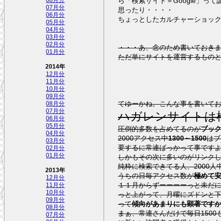
ら「検索サイト＝Google」っ
07月分
思ったり・・・・
06月分
ちょっとしたカルチャーショッ
05月分
04月分
03月分
02月分
・・・あ、念のため書いておき
01月分
ただ単にサイトを運営するもの
2014年
12月分
11月分
10月分
09月分
てゆーかね。こんな事を書いて
08月分
07月分
ハガレンサイトは
06月分
05月分
圧倒的多数を占めてるのが
ブッ
04月分
2000アクセス中
1300～1500
はブ
03月分
要するに常連ばっかって事です
02月分
01月分
しかもその次に多いのがリンクし
純粋に検索できてる人、2000人
2013年
うちの日毎アクセス数が
極めて
12月分
１１月からずーーーーっと未だ
11月分
10月分
っと上がって、月曜にズドンと
09月分
って
傾向があまりにも顕著です
08月分
まぁ、常連さんだけで毎日150
07月分