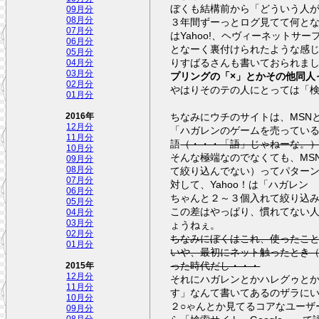
ぼくも結構前から「どういう人
09月分
08月分
３年間ずーっとログ見てて何とな
07月分
はYahoo!、ヘヴィーネットサ
06月分
となーく裏付けられたような感
05月分
りすばるさんも書いておられま
04月分
03月分
プリングの「×」とかその他同人
02月分
やはりそのテの人にとっては「検
01月分
ちなみにウチのサイトは、MSNと
2016年
12月分
「ハガレンのゲームを売ってい
11月分
語
（・・・「語」じゃねーな。
10月分
そんな極端なのでなくても、MS
09月分
08月分
て絞り込んでない）ってパター
07月分
対して、Yahoo！は「ハガレ
06月分
ちゃんと２～３個入れて絞り込
05月分
この差はやっぱり、慣れてない人
04月分
03月分
ょうねぇ。
02月分
ちなみにぼくはこれ、使ったこ
01月分
いや、最初にネット触ったとき
った時代だし・・・
2015年
12月分
それにハガレンとかハレグゥと
11月分
す」なんて書いてあるのザラに
10月分
２○ゃんとか見てるコアなユーザ
09月分
08月分