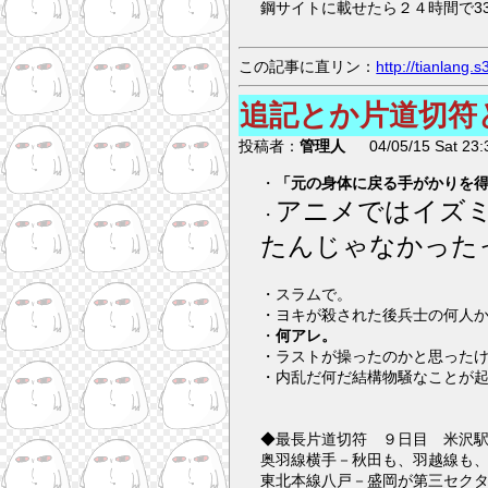
鋼サイトに載せたら２４時間で3
この記事に直リン：
http://tianlang
追記とか片道切符
投稿者：
管理人
04/05/15 Sat 23:
・
「元の身体に戻る手がかりを
アニメではイズ
・
たんじゃなかった
・スラムで。
・ヨキが殺された後兵士の何人
・
何アレ。
・ラストが操ったのかと思った
・内乱だ何だ結構物騒なことが
◆最長片道切符 ９日目 米沢
奥羽線横手－秋田も、羽越線も
東北本線八戸－盛岡が第三セク