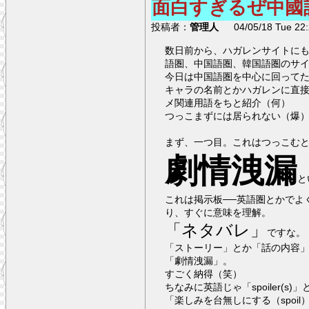
面白すぎるぜ中國
投稿者：
管理人
04/05/18 Tue 22:
数日前から、ハガレンサイトに
語圏、中国語圏、韓国語圏のサ
今日は中国語圏を中心に回って
キャラの名前とかハガレンに直接
メ関連用語をちと紹介（何）
つっこまずには居られない（爆
まず、一つ目。これはつっこむ
劇情洩漏
と
これは掲示板──英語圏とかでよくある「fan forum」、中国語では「討論區」という
り、すぐに意味を理解。
「ネタバレ」
ですな。
「ストーリー」とか「話の内容
「劇情洩漏」。
すごく納得（笑）
ちなみに英語じゃ「spoiler(s
「楽しみを台無しにする（spoil）モノ