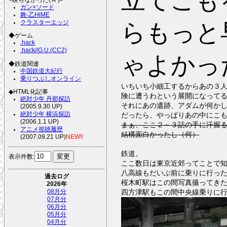
立てこも
ガン×ソード
舞-乙HiME
クラスターエッジ
らもっと
◆ゲーム
.hack
.hack//G.U.(CC2)
ゃよかっ
◆鉄道関連
中国鉄道大紀行
乗りつぶしオンライン
いちいち小細工するからあの３
◆HTML化記事
険に遭うわという展開になって
絶対少年 丹那探訪
それにあの遺跡、アダムが何か
(2005.9.30 UP)
絶対少年 横浜探訪
だったら、やっぱりあの中にこ
(2006.1.1 UP)
まぁ、ここ２～３話の手に汗握
アニメ視聴履歴
結構面白かったし（何）
(2007.09.21 UP)
NEW!!
鉄道。
表示件数:
ここ数日は東京近郊ってことで
八高線もだいぶ前に乗りに行っ
過去ログ
桜木町駅はこの間写真撮ってき
2026年
四方津駅もこの間中央線乗りに
08月分
07月分
06月分
05月分
04月分