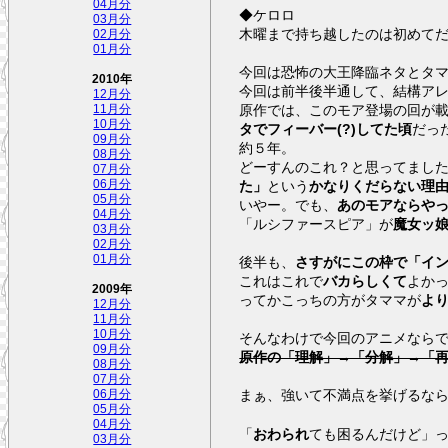
04月分
◆ケロロ
03月分
木曜まで持ち越したのは初めて
02月分
01月分
今回は恐怖の大王降臨ネタとタ
2010年
今回は前半後半通して、結構ア
12月分
原作では、このモア登場の回が
11月分
10月分
タでフィーバー(?)してた頃
だっ
09月分
約５年。
08月分
どーすんのこれ？と思ってまし
07月分
06月分
た」
という
かなりくだらない理
05月分
いやー。でも、
あのモアならや
04月分
「ルシファースピア」が
魔女ッ
03月分
02月分
01月分
後半も、
さすがにこの枠で「イ
これはこれで
バカらしくて
よか
2009年
ってかこっちの方がタママが
よ
12月分
11月分
10月分
そんなわけで今回のアニメなら
09月分
原作の「理解」→「分解」→「
08月分
07月分
まぁ、強いて不満点を挙げるな
06月分
05月分
04月分
「
おわられ
ても困るんだけど」
03月分