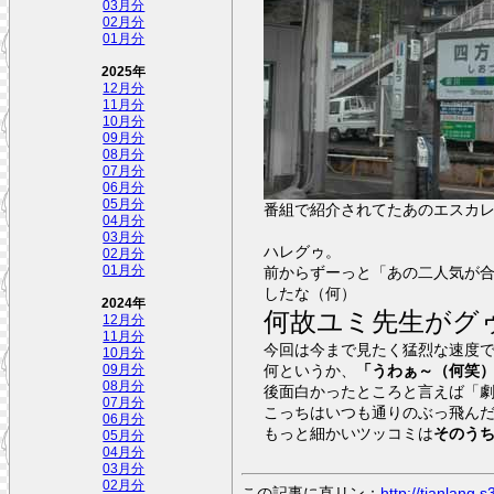
03月分
02月分
01月分
2025年
12月分
11月分
10月分
09月分
08月分
07月分
06月分
05月分
番組で紹介されてたあのエスカ
04月分
03月分
ハレグゥ。
02月分
01月分
前からずーっと「あの二人気が
したな（何）
2024年
何故ユミ先生がグ
12月分
11月分
今回は今まで見たく猛烈な速度
10月分
何というか、
「うわぁ～（何笑
09月分
08月分
後面白かったところと言えば「
07月分
こっちはいつも通りのぶっ飛ん
06月分
もっと細かいツッコミは
そのう
05月分
04月分
03月分
02月分
この記事に直リン：
http://tianlang