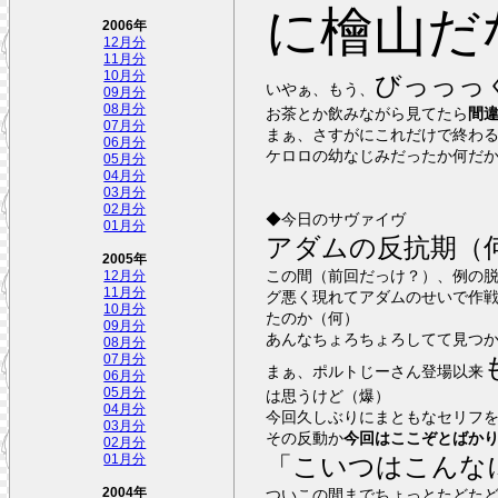
に檜山だ
2006年
12月分
11月分
10月分
びっっっ
いやぁ、もう、
09月分
08月分
お茶とか飲みながら見てたら
間
07月分
まぁ、さすがにこれだけで終わ
06月分
ケロロの幼なじみだったか何だ
05月分
04月分
03月分
02月分
◆今日のサヴァイヴ
01月分
アダムの反抗期（
2005年
この間（前回だっけ？）、例の
12月分
11月分
グ悪く現れてアダムのせいで作
10月分
たのか（何）
09月分
あんなちょろちょろしてて見つ
08月分
07月分
まぁ、ポルトじーさん登場以来
06月分
05月分
は思うけど（爆）
04月分
今回久しぶりにまともなセリフ
03月分
その反動か
今回はここぞとばか
02月分
「こいつはこんな
01月分
2004年
ついこの間までちょっとたどた