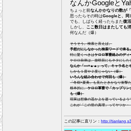
なんかGoogleと
ちょっと前
なんかかなりの数が「
思ったらその時は
Googleと
でも、しばらく経ったらまた
復
しかし、
ここ数日はまたしても
何なんだ（爆）
そうそう。検索と言えば。
予想だにしなかった検索ワードで来る
特に驚くべきは
ケロロ軍曹絡みのディ
ケロロ自体は、放映前にもネタにした
なんか「○○×▲▲」って、キャラ名と
しかも１度や２度じゃない（爆）
いろんな組み合わせで何回も（爆）
「冬樹×夏美」も見たときかなり衝撃
根本的に、
ケロロ軍曹で「カップリン
も（爆）
現実は想像の遥か上を逝っているよう
これが「この世の真理」ってヤツか・
この記事に直リン：
http://tianlang