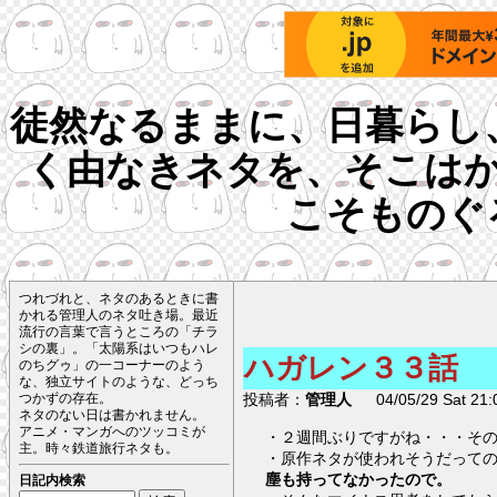
徒然なるままに、日暮らし
く由なきネタを、そこは
こそものぐ
つれづれと、ネタのあるときに書
かれる管理人のネタ吐き場。最近
流行の言葉で言うところの「チラ
シの裏」。「太陽系はいつもハレ
ハガレン３３話
のちグゥ」の一コーナーのよう
な、独立サイトのような、どっち
投稿者：
管理人
04/05/29 Sat 21:
つかずの存在。
ネタのない日は書かれません。
アニメ・マンガへのツッコミが
・２週間ぶりですがね・・・そ
主。時々鉄道旅行ネタも。
・原作ネタが使われそうだって
塵も持ってなかったので。
日記内検索