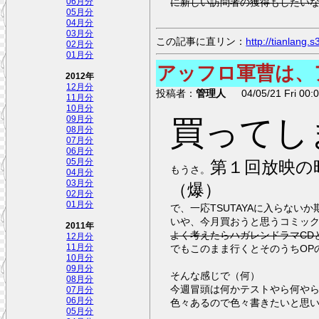
に新しい訪問者の獲得もしたい
06月分
05月分
04月分
03月分
この記事に直リン：
http://tianlang
02月分
01月分
アッフロ軍曹は、
2012年
12月分
投稿者：
管理人
04/05/21 Fri 00:0
11月分
10月分
買ってし
09月分
08月分
07月分
06月分
05月分
第１回放映の
もうさ。
04月分
03月分
（爆）
02月分
01月分
で、一応TSUTAYAに入らな
いや、今月買おうと思うコミッ
2011年
よく考えたらハガレンドラマCDと
12月分
11月分
でもこのまま行くとそのうちOP
10月分
09月分
そんな感じで（何）
08月分
今週冒頭は何かテストやら何や
07月分
06月分
色々あるので色々書きたいと思
05月分