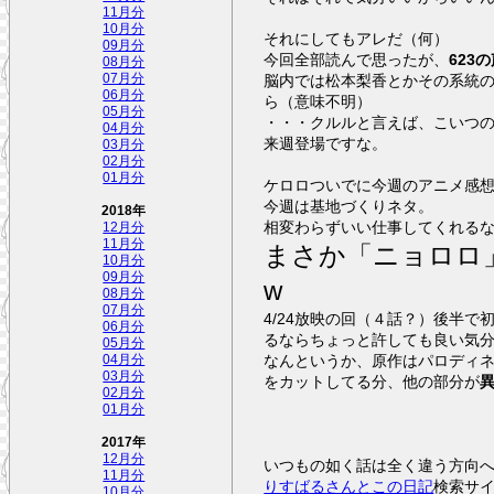
11月分
10月分
それにしてもアレだ（何）
09月分
今回全部読んで思ったが、
623
08月分
07月分
脳内では松本梨香とかその系統
06月分
ら（意味不明）
05月分
・・・クルルと言えば、こいつ
04月分
来週登場ですな。
03月分
02月分
01月分
ケロロついでに今週のアニメ感
今週は基地づくりネタ。
2018年
相変わらずいい仕事してくれる
12月分
11月分
まさか「ニョロロ
10月分
09月分
w
08月分
07月分
4/24放映の回（４話？）後半
06月分
るならちょっと許しても良い気
05月分
なんというか、原作はパロディ
04月分
03月分
をカットしてる分、他の部分が
02月分
01月分
2017年
12月分
いつもの如く話は全く違う方向
11月分
りすばるさんとこの日記
検索サ
10月分