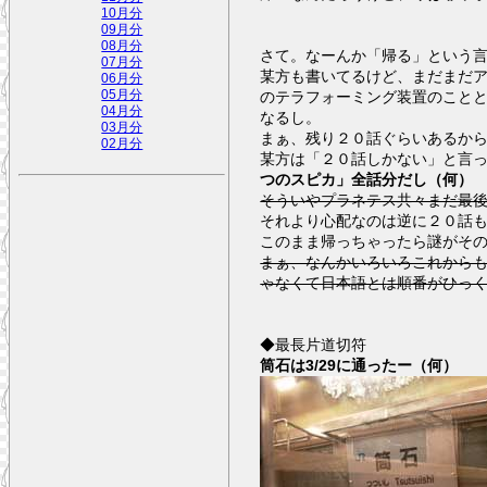
10月分
09月分
08月分
さて。なーんか「帰る」という
07月分
某方も書いてるけど、まだまだ
06月分
05月分
のテラフォーミング装置のこと
04月分
なるし。
03月分
まぁ、残り２０話ぐらいあるか
02月分
某方は「２０話しかない」と言
つのスピカ」全話分だし（何）
そういやプラネテス共々まだ最
それより心配なのは逆に２０話
このまま帰っちゃったら謎がそ
まぁ、なんかいろいろこれから
ゃなくて日本語とは順番がひっ
◆最長片道切符
筒石は3/29に通ったー（何）