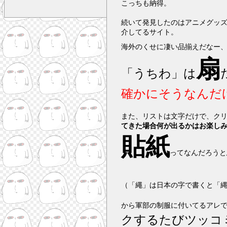
こっちも納得。
続いて発見したのはアニメグッ
介してるサイト。
海外のくせに凄い品揃えだなー
扇
「うちわ」は
確かにそうなんだ
また、リストは文字だけで、ク
てきた場合何が出るかはお楽し
貼紙
ってなんだろうと
（「繩」は日本の字で書くと「
から軍部の制服に付いてるアレ
クするたびツッコ