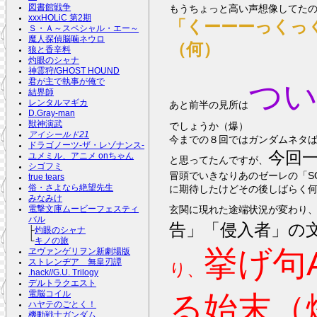
もうちょっと高い声想像してた
図書館戦争
xxxHOLiC 第2期
「くーーーっくっ
Ｓ・Ａ～スペシャル・エー～
魔人探偵脳噛ネウロ
（何）
狼と香辛料
灼眼のシャナ
神霊狩/GHOST HOUND
君が主で執事が俺で
つ
結界師
レンタルマギカ
あと前半の見所は
D.Gray-man
獣神演武
でしょうか（爆）
アイシールド21
今までの８回ではガンダムネタ
ドラゴノーツ-ザ・レゾナンス-
今回
ユメミル、アニメ onちゃん
と思ってたんですが、
シゴフミ
冒頭でいきなりあのゼーレの「SOUND ONLY」って書いてあるモノリスが出てきてｷﾀ━━━━(ﾟ∀ﾟ)━━━
true tears
に期待したけどその後しばらく
俗・さよなら絶望先生
みなみけ
玄関に現れた途端状況が変わり
電撃文庫ムービーフェスティ
バル
告」「侵入者」の
├
灼眼のシャナ
└
キノの旅
挙げ句
ヱヴァンゲリヲン新劇場版
ストレンヂア 無皇刃譚
り、
.hack//G.U. Trilogy
デルトラクエスト
電脳コイル
る始末（
ハヤテのごとく！
機動戦士ガンダム