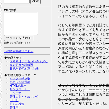
話の方は相変わらず原作にある
Web拍手
ハレグゥの時はアニメ各話につ
ルイーターでもできるな、それ
にしても毎回思うけど月刊誌でし
今まで原作付きアニメを見てきた
回からネタ引っ張ってきたりし
この作品の、少なくとも今まで
(空欄でも拍手は送れます)
飯食い放題だぜとか言ってたシ
原作の内容が元々密度高めなのか
昔の表示形式はこちら
に構成し直すアニメ版スタッフ
今まで原作知ってる作品がアニ
◆管理人サイト
太陽系はいつもハレのちグゥ
ても大抵は何らかの形で失望さ
東方司令部諜報課
アニメ誌によるとしばらく後に
日記別館聖地巡礼特集
アニメ化パターンとしてはかな
◆管理人用ブックマーク
ハレグゥ掲示板
ハガレン掲示板
せっかくなのでちょろっと欲を
HTML色見本
いからほんのちょこーーーっとだ
リンクコーナー
アンテナ
ソウル同様これも連載開始ら全
管理人おすすめリンク
ないかなーと、期待。
旧日記
シリーズは１年も有るんだしね
日記内検索
管理用