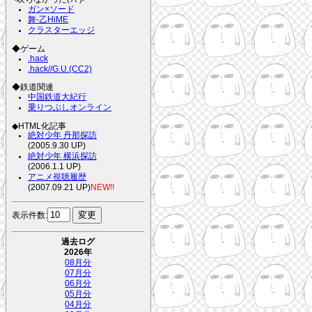
ガン×ソード
舞-乙HiME
クラスターエッジ
◆ゲーム
.hack
.hack//G.U.(CC2)
◆鉄道関連
中国鉄道大紀行
乗りつぶしオンライン
◆HTML化記事
絶対少年 丹那探訪
(2005.9.30 UP)
絶対少年 横浜探訪
(2006.1.1 UP)
アニメ視聴履歴
(2007.09.21 UP)
NEW!!
表示件数:
過去ログ
2026年
08月分
07月分
06月分
05月分
04月分