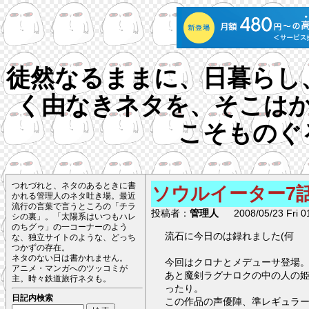
徒然なるままに、日暮らし
く由なきネタを、そこは
こそものぐ
つれづれと、ネタのあるときに書
ソウルイーター7
かれる管理人のネタ吐き場。最近
流行の言葉で言うところの「チラ
投稿者：
管理人
2008/05/23 Fri 01
シの裏」。「太陽系はいつもハレ
のちグゥ」の一コーナーのよう
流石に今日のは録れました(何
な、独立サイトのような、どっち
つかずの存在。
ネタのない日は書かれません。
今回はクロナとメデューサ登場
アニメ・マンガへのツッコミが
あと魔剣ラグナロクの中の人の
主。時々鉄道旅行ネタも。
ったり。
日記内検索
この作品の声優陣、準レギュラ