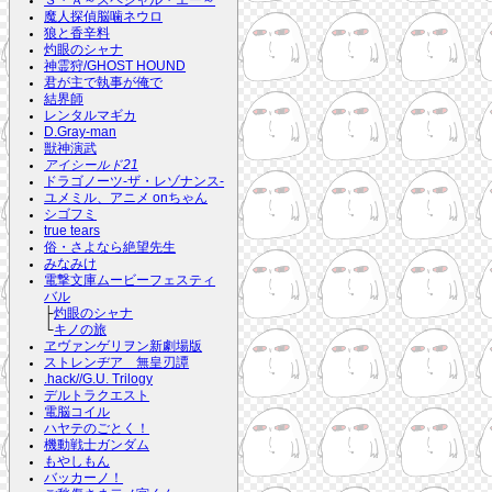
魔人探偵脳噛ネウロ
狼と香辛料
灼眼のシャナ
神霊狩/GHOST HOUND
君が主で執事が俺で
結界師
レンタルマギカ
D.Gray-man
獣神演武
アイシールド21
ドラゴノーツ-ザ・レゾナンス-
ユメミル、アニメ onちゃん
シゴフミ
true tears
俗・さよなら絶望先生
みなみけ
電撃文庫ムービーフェスティ
バル
├
灼眼のシャナ
└
キノの旅
ヱヴァンゲリヲン新劇場版
ストレンヂア 無皇刃譚
.hack//G.U. Trilogy
デルトラクエスト
電脳コイル
ハヤテのごとく！
機動戦士ガンダム
もやしもん
バッカーノ！