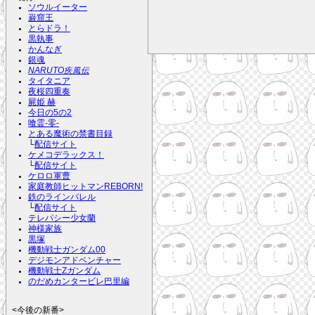
ソウルイーター
巌窟王
とらドラ！
黒執事
かんなぎ
銀魂
NARUTO疾風伝
タイタニア
夜桜四重奏
屍姫 赫
今日の5の2
喰霊-零-
とある魔術の禁書目録
└
配信サイト
ケメコデラックス！
└
配信サイト
ケロロ軍曹
家庭教師ヒットマンREBORN!
鉄のラインバレル
└
配信サイト
テレパシー少女蘭
神様家族
黒塚
機動戦士ガンダム00
デジモンアドベンチャー
機動戦士Zガンダム
のだめカンタービレ巴里編
<今後の新番>