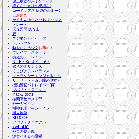
史上最強の弟子ケンイチ
護くんに女神の祝福を!
コードギアス 反逆のルルーシ
ュ
お薦め！
がくえんゆーとぴあ まなびス
トレート！
天保異聞 妖奇士
牙
デジモンセイバーズ
メルヘブン
時をかける少女
お薦め！
ブレイブ・ストーリー
奏光のストレイン
N・H・Kにようこそ！
銀色のオリンシス
くじびきアンバランス
ギャラクシーエンジェる～ん
ザ・サード～蒼い瞳の少女～
機動警察パトレイバー[再]
ツバサ・クロニクル
.hack//Roots
桜蘭高校ホスト部
ゼーガペイン
機神咆吼デモンベイン
風人物語
BLOOD+
ツバサ・クロニクル
xxxHoLiC
ゼロの使い魔
涼宮ハルヒの憂鬱