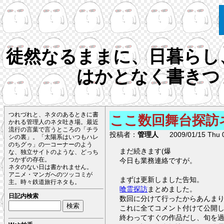
徒然なるままに、日暮らし
はかとなく書きつ
つれづれと、ネタのあるときに書
ここ数回舞台探訪
かれる管理人のネタ吐き場。最近
流行の言葉で言うところの「チラ
投稿者：
管理人
2009/01/15 Thu 0
シの裏」。「太陽系はいつもハレ
のちグゥ」の一コーナーのよう
まだ続きます(爆
な、独立サイトのような、どっち
つかずの存在。
今日も業務連絡ですが。
ネタのない日は書かれません。
アニメ・マンガへのツッコミが
まずは更新しました告知。
主。時々鉄道旅行ネタも。
喰霊探訪
まとめました。
日記内検索
数回に分けて行ったからあんまり
これに全てコメント付けて公開
終わってすぐの作品だし、旬を過