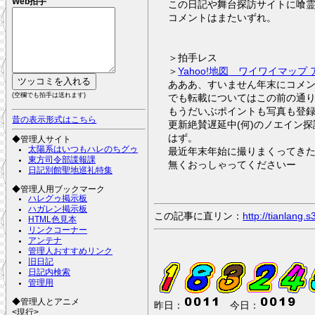
Web拍手
この日記や舞台探訪サイトに喰
コメントはまたいずれ。
＞拍手レス
＞
Yahoo!地図 ワイワイマッ
あああ、すいません年末にコメ
(空欄でも拍手は送れます)
でも転載についてはこの前の通り
もうだいぶポイントも写真も登
昔の表示形式はこちら
更新絶賛遅延中(何)のノエイン
はず。
◆管理人サイト
太陽系はいつもハレのちグゥ
最近年末年始に撮りまくってき
東方司令部諜報課
無くおっしゃってくださいー
日記別館聖地巡礼特集
◆管理人用ブックマーク
ハレグゥ掲示板
ハガレン掲示板
この記事に直リン：
http://tianlang
HTML色見本
リンクコーナー
アンテナ
管理人おすすめリンク
旧日記
日記内検索
管理用
◆管理人とアニメ
昨日：
今日：
<現行>