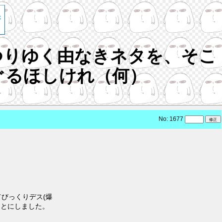
つりゆく由なきネタを、そこ
ぐるほしけれ（何）
No: 1677
びっくりデス(爆
ことにしました。