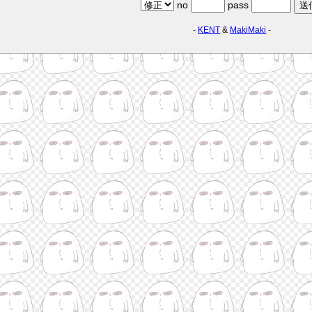
no
pass
-
KENT
&
MakiMaki
-