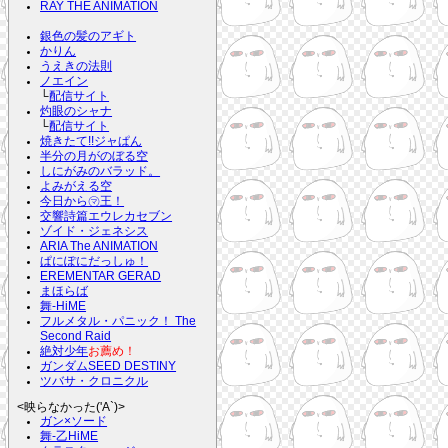
RAY THE ANIMATION
銀色の髪のアギト
かりん
うえきの法則
ノエイン
└
配信サイト
灼眼のシャナ
└
配信サイト
焼きたて!!ジャぱん
半分の月がのぼる空
しにがみのバラッド。
よみがえる空
今日から㋮王！
交響詩篇エウレカセブン
ゾイド・ジェネシス
ARIA The ANIMATION
ぱにぽにだっしゅ！
EREMENTAR GERAD
まほらば
舞-HiME
フルメタル・パニック！ The
Second Raid
絶対少年
お薦め！
ガンダムSEED DESTINY
ツバサ・クロニクル
<映らなかった('A`)>
ガン×ソード
舞-乙HiME