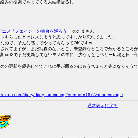
霊絡みの検索でやってくる人結構居るし。
プ アニメ「ノエイン」の舞台を巡ろう！
のたまさん
ントもらったときレスしようと思ってすっかり忘れてました。
なので、そんな感じでやってもらってOKですｗ
録されてますが、まだ写真のないとこ、未登録なところで分かるところ
探訪part3でまだ更新してないモノの中に、少なくともペリー広場と日
たのの更新を優先しててこれに手が回るのはもうちょっと先になりそう
.s35.xrea.com/diary/diary_admin.cgi?number=1677&mode=single
通常表示に戻る