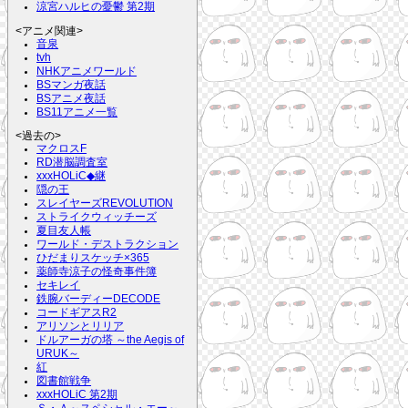
涼宮ハルヒの憂鬱 第2期
<アニメ関連>
音泉
tvh
NHKアニメワールド
BSマンガ夜話
BSアニメ夜話
BS11アニメ一覧
<過去の>
マクロスF
RD潜脳調査室
xxxHOLiC◆継
隠の王
スレイヤーズREVOLUTION
ストライクウィッチーズ
夏目友人帳
ワールド・デストラクション
ひだまりスケッチ×365
薬師寺涼子の怪奇事件簿
セキレイ
鉄腕バーディーDECODE
コードギアスR2
アリソンとリリア
ドルアーガの塔 ～the Aegis of
URUK～
紅
図書館戦争
xxxHOLiC 第2期
Ｓ・Ａ～スペシャル・エー～