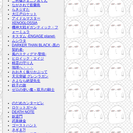
ご愁傷さま二ノ宮くん
ながされて藍蘭島
らき☆すた
大江戸ロケット
アイドルマスター
XENOGLOSSIA
機神大戦ギガンティック・フ
ォーミュラ
キスダム -ENGAGE planet-
ムシウタ
DARKER THAN BLACK -黒の
契約者-
風のスティグマ-聖痕-
ヒロイック・エイジ
精霊の守り人
地球へ・・・
おおきく振りかぶって
天元突破 グレンラガン
さよなら絶望先生
鉄子の旅
ゼロの使い魔～双月の騎士
のだめカンタービレ
ロケットガール
DEATH NOTE
妖逆門
武装錬金
ゴーストハント
ネギま?!