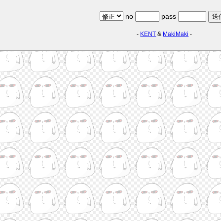
no
pass
-
KENT
&
MakiMaki
-