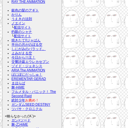
RAY THE ANIMATION
銀色の髪のアギト
かりん
うえきの法則
ノエイン
└
配信サイト
灼眼のシャナ
└
配信サイト
焼きたて!!ジャぱん
半分の月がのぼる空
しにがみのバラッド。
よみがえる空
今日から㋮王！
交響詩篇エウレカセブン
ゾイド・ジェネシス
ARIA The ANIMATION
ぱにぽにだっしゅ！
EREMENTAR GERAD
まほらば
舞-HiME
フルメタル・パニック！ The
Second Raid
絶対少年
お薦め！
ガンダムSEED DESTINY
ツバサ・クロニクル
<映らなかった('A`)>
ガン×ソード
舞-乙HiME