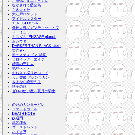
ご愁傷さま二ノ宮くん
ながされて藍蘭島
らき☆すた
大江戸ロケット
アイドルマスター
XENOGLOSSIA
機神大戦ギガンティック・フ
ォーミュラ
キスダム -ENGAGE planet-
ムシウタ
DARKER THAN BLACK -黒の
契約者-
風のスティグマ-聖痕-
ヒロイック・エイジ
精霊の守り人
地球へ・・・
おおきく振りかぶって
天元突破 グレンラガン
さよなら絶望先生
鉄子の旅
ゼロの使い魔～双月の騎士
のだめカンタービレ
ロケットガール
DEATH NOTE
妖逆門
武装錬金
ゴーストハント
ネギま?!