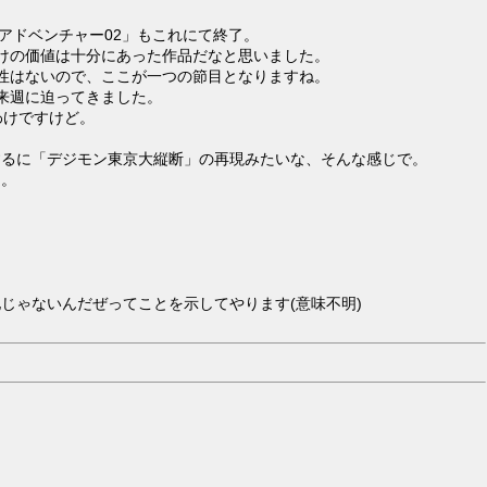
ンアドベンチャー02」もこれにて終了。
けの価値は十分にあった作品だなと思いました。
性はないので、ここが一つの節目となりますね。
う来週に迫ってきました。
わけですけど。
するに「デジモン東京大縦断」の再現みたいな、そんな感じで。
定。
じゃないんだぜってことを示してやります(意味不明)