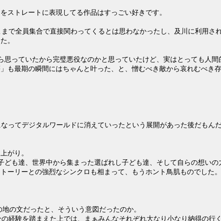
ジをストレートに表現してる作品はすっごい好きです。
こまで全員集合で直接関わってくるとは思わなかったし、及川に利用さ
った。
ら思っていたから完璧悪役なのかと思っていたけど、実はとっても人間
夢」も最期の瞬間にはちゃんと叶った、と、憎むべき敵から哀れむべき
の蝶になってデジタルワールドに消えていったという展開があった後だもん
り上がり。
れし子ども達、世界中から集まった選ばれし子ども達、そして自らの想いの
ストーリーとの強烈なシンクロも相まって、もうホント鳥肌ものでした
の地の文だったと、そういう意図だったのか。
分の経験を踏まえた上では、まぁみんなそれぞれ大なり小なり納得の行