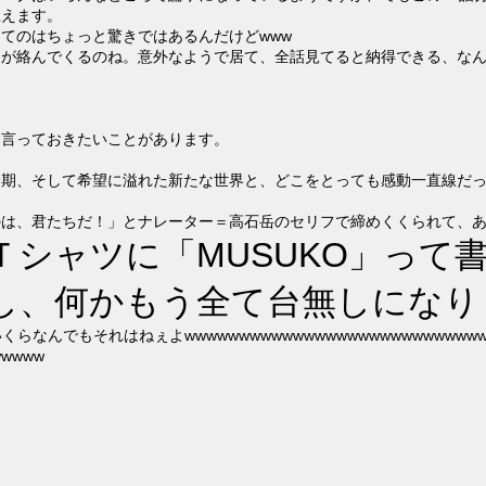
思えます。
てのはちょっと驚きではあるんだけどwww
カが絡んでくるのね。意外なようで居て、全話見てると納得できる、な
け言っておきたいことがあります。
最期、そして希望に溢れた新たな世界と、どこをとっても感動一直線だ
のは、君たちだ！」とナレーター＝高石岳のセリフで締めくくられて、
Ｔシャツに「MUSUKO」って
し、何かもう全て台無しになりま
いくらなんでもそれはねぇよwwwwwwwwwwwwwwwwwwwwwwwwwww
wwww