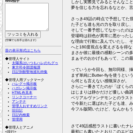
Web拍手
しかし実際見てみるとそんなこ
夢を信じる力を忘れるなとか、
さっき49話の時点で予想してた
た子ども達も光の力を取り戻し
そして一番予想してなかったの
登場時は顔色が異常に悪かった
(空欄でも拍手は送れます)
な理由で行動に及んでいたし、
へと180度視点を変えざるを得
昔の表示形式はこちら
まさか彼に最後の感動シーンの
まぁそのおかげもあって、この
◆管理人サイト
太陽系はいつもハレのちグゥ
東方司令部諜報課
っていうか今回も、無印同様、
日記別館聖地巡礼特集
まず単純にButter-flyを
◆管理人用ブックマーク
ら何とも言えない感慨深さが。
ハレグゥ掲示板
さらに一番きてたのが「ぼくら
ハガレン掲示板
はじまりは静かだけど優しい曲
HTML色見本
ベリアルヴァンデモンとのラスト
リンクコーナー
アンテナ
で今新たに選ばれた子ども達、
管理人おすすめリンク
今フル版聞いたけど、なんかも
旧日記
日記内検索
管理用
さて49話感想ラストに書いたナ
◆管理人とアニメ
最初にも書いたとおりこのエピロ
<現行>