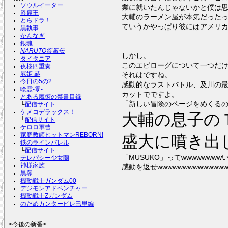
ソウルイーター
業に就いたんじゃないかと僕は
巌窟王
大輔のラーメン屋が本気だったっ
とらドラ！
ていうかやっぱり彼にはアメリ
黒執事
かんなぎ
銀魂
NARUTO疾風伝
しかし。
タイタニア
このエピローグについて一つだ
夜桜四重奏
屍姫 赫
それはですね。
今日の5の2
感動的なラストバトル、及川の
喰霊-零-
カットでですよ。
とある魔術の禁書目録
「新しい冒険のページをめくる
└
配信サイト
ケメコデラックス！
大輔の息子の
└
配信サイト
ケロロ軍曹
家庭教師ヒットマンREBORN!
盛大に噴き出
鉄のラインバレル
└
配信サイト
「MUSUKO」ってwwwwwwww
テレパシー少女蘭
神様家族
感動を返せwwwwwwwwwwwwww
黒塚
機動戦士ガンダム00
デジモンアドベンチャー
機動戦士Zガンダム
のだめカンタービレ巴里編
<今後の新番>