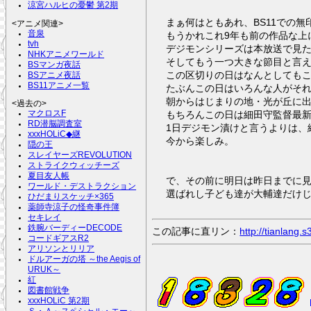
涼宮ハルヒの憂鬱 第2期
まぁ何はともあれ、BS11での無
<アニメ関連>
音泉
もうかれこれ9年も前の作品な
tvh
デジモンシリーズは本放送で見
NHKアニメワールド
そしてもう一つ大きな節目と言え
BSマンガ夜話
この区切りの日はなんとしてもこ
BSアニメ夜話
BS11アニメ一覧
たぶんこの日はいろんな人がそれ
朝からはじまりの地・光が丘に
<過去の>
マクロスF
もちろんこの日は細田守監督最
RD潜脳調査室
1日デジモン漬けと言うよりは、
xxxHOLiC◆継
今から楽しみ。
隠の王
スレイヤーズREVOLUTION
ストライクウィッチーズ
夏目友人帳
で、その前に明日は昨日までに見
ワールド・デストラクション
選ばれし子ども達が大輔達だけじ
ひだまりスケッチ×365
薬師寺涼子の怪奇事件簿
セキレイ
鉄腕バーディーDECODE
この記事に直リン：
http://tianlang
コードギアスR2
アリソンとリリア
ドルアーガの塔 ～the Aegis of
URUK～
紅
図書館戦争
xxxHOLiC 第2期
Ｓ・Ａ～スペシャル・エー～