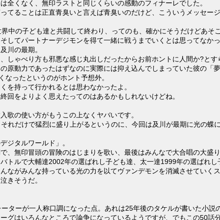
とは全くなく、無印ラストと同じくらいの感動のフィナーレでした。
言ってることは正直青臭いと言えば青臭いのだけど、こういうメッセー
世界中の子ども達と共闘して終わり、ってのも、確かにそうだけどあそ
、そしてパートナーデジモンを得て一緒に戦うまでいくとは思ってなか
は及川の最期。
し、しゃべり方も邪悪な感じ丸出しだったからお前ホントに人間か?とす
その原動力であったはずなのに実際には抑え込んでしまっていた彼の「
なくなったというのがホント予想外。
多くを持って行かれるとは思わなかったよ。
最終回をよりよく思えたってのはあるかもしれないけどね。
挿入歌の使い方がもうこの上なくヤバいです。
使うというそれだけで猛烈に盛り上がるというのに、今回は及川が最期に光
のデジタルワールド」。
調で、無印冒頭の冒険のはじまりを歌い、最後はみんなで大合唱の大盛
バトルで大輔達2002年の選ばれし子ども達、太一達1999年の選ば
みんながみんな持っている光の力を以てヴァンデモンを消滅させていく
う泣きそうだ。
レーターが一人称口調になった点。あれは25年後のタケルが書いた小説
ーグはいろんなところで論争になっているようですが、でもこの50話