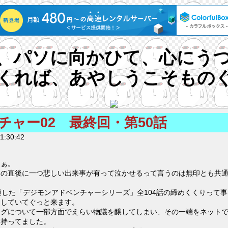
、パソに向かひて、心にう
くれば、あやしうこそもの
ャー02 最終回・第50話
1:30:42
なぁ。
その直後に一つ悲しい出来事が有って泣かせるって言うのは無印とも共
通した「デジモンアドベンチャーシリーズ」全104話の締めくくりって
出していてぐっと来ます。
ーグについて一部方面でえらい物議を醸してしまい、その一端をネット
を持ってました。