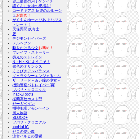
史上最強の弟子ケンイチ
護くんに女神の祝福を!
コードギアス 反逆のルルーシ
ュ
お薦め！
がくえんゆーとぴあ まなびス
トレート！
天保異聞 妖奇士
牙
デジモンセイバーズ
メルヘブン
時をかける少女
お薦め！
ブレイブ・ストーリー
奏光のストレイン
N・H・Kにようこそ！
銀色のオリンシス
くじびきアンバランス
ギャラクシーエンジェる～ん
ザ・サード～蒼い瞳の少女～
機動警察パトレイバー[再]
ツバサ・クロニクル
.hack//Roots
桜蘭高校ホスト部
ゼーガペイン
機神咆吼デモンベイン
風人物語
BLOOD+
ツバサ・クロニクル
xxxHoLiC
ゼロの使い魔
涼宮ハルヒの憂鬱