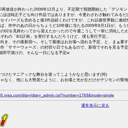
印再放送が終わった2008年12月より、不定期で視聴開始した「デジモ
上にほぼ純正子ども向け作品ではありますが、今更わざわざ触れてみるだ
たセイバーズも含めると後3作品続くわけですが、これ以後世界観に連続
ば、作中のあの日からちょうど10年後に当たる2009年8月1日が、も
の02を見終わってから迎えたかったので今週こうして一挙に消化した
ぞれの「8/1計画」を実行するんだろうけど、僕も実行予定。
出向き、その後新宿へ。そして最後はお台場へ流れる予定、と、まぁ要
新作「サマーウォーズ」の封切り日でもあるので、新宿でそれを見る予
細田守漬けの、そんな一日になる予定w
つけたマニアックな舞台を巡ってこようかなと思います(何)
ゃなく、他にも大勢居たように、お台場と光が丘だけがデジモンの聖地
.s35.xrea.com/diary/diary_admin.cgi?number=1769&mode=single
通常表示に戻る