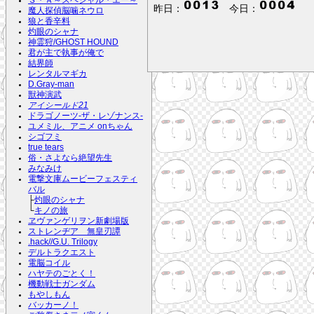
昨日：
今日：
魔人探偵脳噛ネウロ
狼と香辛料
灼眼のシャナ
神霊狩/GHOST HOUND
君が主で執事が俺で
結界師
レンタルマギカ
D.Gray-man
獣神演武
アイシールド21
ドラゴノーツ-ザ・レゾナンス-
ユメミル、アニメ onちゃん
シゴフミ
true tears
俗・さよなら絶望先生
みなみけ
電撃文庫ムービーフェスティ
バル
├
灼眼のシャナ
└
キノの旅
ヱヴァンゲリヲン新劇場版
ストレンヂア 無皇刃譚
.hack//G.U. Trilogy
デルトラクエスト
電脳コイル
ハヤテのごとく！
機動戦士ガンダム
もやしもん
バッカーノ！