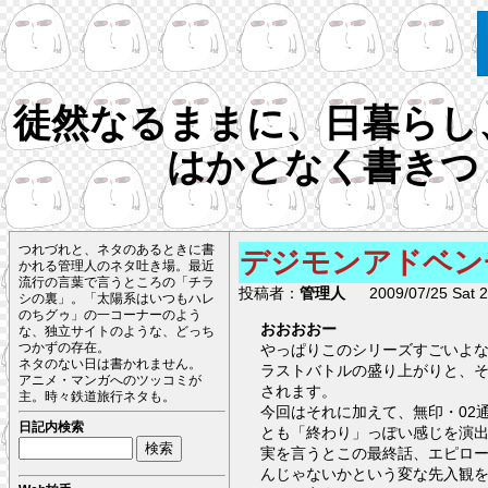
徒然なるままに、日暮らし
はかとなく書きつ
つれづれと、ネタのあるときに書
デジモンアドベンチ
かれる管理人のネタ吐き場。最近
流行の言葉で言うところの「チラ
投稿者：
管理人
2009/07/25 Sat 2
シの裏」。「太陽系はいつもハレ
のちグゥ」の一コーナーのよう
おおおおー
な、独立サイトのような、どっち
つかずの存在。
やっぱりこのシリーズすごいよ
ネタのない日は書かれません。
ラストバトルの盛り上がりと、
アニメ・マンガへのツッコミが
されます。
主。時々鉄道旅行ネタも。
今回はそれに加えて、無印・02
日記内検索
とも「終わり」っぽい感じを演
実を言うとこの最終話、エピロ
んじゃないかという変な先入観