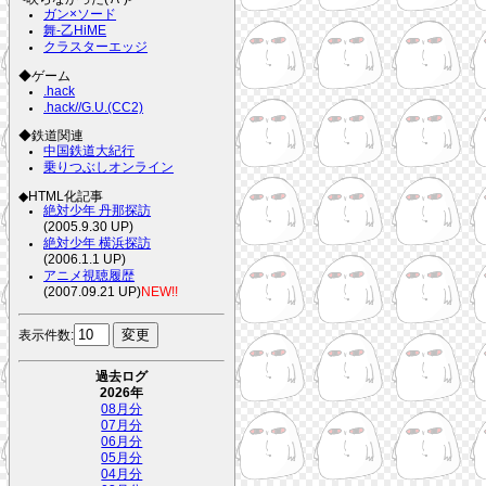
ガン×ソード
舞-乙HiME
クラスターエッジ
◆ゲーム
.hack
.hack//G.U.(CC2)
◆鉄道関連
中国鉄道大紀行
乗りつぶしオンライン
◆HTML化記事
絶対少年 丹那探訪
(2005.9.30 UP)
絶対少年 横浜探訪
(2006.1.1 UP)
アニメ視聴履歴
(2007.09.21 UP)
NEW!!
表示件数:
過去ログ
2026年
08月分
07月分
06月分
05月分
04月分