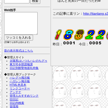
ほんと充実の一日だったわw
Web拍手
この記事に直リン：
http://tianlang
(空欄でも拍手は送れます)
昨日：
今日：
昔の表示形式はこちら
◆管理人サイト
太陽系はいつもハレのちグゥ
東方司令部諜報課
日記別館聖地巡礼特集
◆管理人用ブックマーク
ハレグゥ掲示板
ハガレン掲示板
HTML色見本
リンクコーナー
アンテナ
管理人おすすめリンク
旧日記
日記内検索
管理用