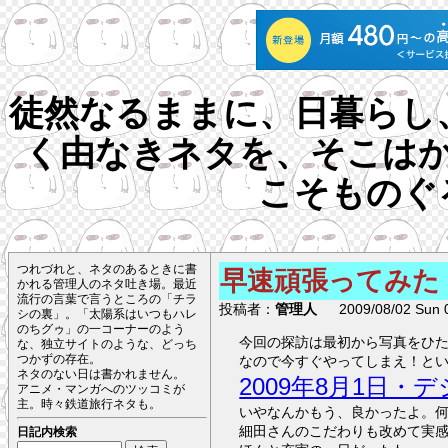
徒然なるままに、日暮らし
く由なきネタを、そこは
こそものぐ
つれづれと、ネタのあるときに書
早速頑張ってみた
かれる管理人のネタ吐き場。最近
流行の言葉で言うところの「チラ
投稿者：
管理人
2009/08/02 Sun 0
シの裏」。「太陽系はいつもハレ
のちグゥ」の一コーナーのよう
今回の探訪は最初から写真をひ
な、独立サイトのような、どっち
つかずの存在。
なので今すぐやってしまえ！と
ネタのない日は書かれません。
2009年8月1日
アニメ・マンガへのツッコミが
主。時々鉄道旅行ネタも。
いやなんかもう、良かったよ。何
細田さんのこだわりも改めて実
日記内検索