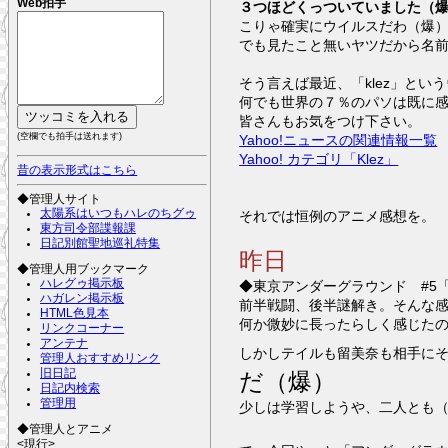
Web拍手
３つほどくっついていました（
こりゃ確実にウイルスだわ（爆
でも見たこと無いヤツだから名
そう言えば最近、「klez」と
何でも世界の７％のパソは既に
皆さんもお気をつけ下さい。
(空欄でも拍手は送れます)
Yahoo!ニュースの関連情報一覧
Yahoo! カテゴリ「Klez」
昔の表示形式はこちら
◆管理人サイト
太陽系はいつもハレのちグゥ
それでは恒例のアニメ感想を。
東方司令部諜報課
日記別館聖地巡礼特集
昨日
◆管理人用ブックマーク
ハレグゥ掲示板
◆東京アンダーグラウンド #5
ハガレン掲示板
前半戦闘、後半謎解き。そんな
HTML色見本
何か微妙に長ったらしく感じた
リンクコーナー
アンテナ
しかしテイルも留美奈も相手に
管理人おすすめリンク
旧日記
だ（爆）
日記内検索
管理用
少しは学習しようや、二人とも
◆管理人とアニメ
<現行>