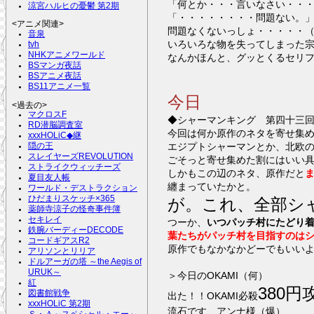
「何とか・・・言いなさい・・
涼宮ハルヒの憂鬱 第2期
「・・・・・・・・問題ない。
<アニメ関連>
問題なくないっしょ・・・・・
音泉
いろいろな物を失ってしまった
tvh
NHKアニメワールド
なんかほんと、グッとくるセリ
BSマンガ夜話
BSアニメ夜話
BS11アニメ一覧
今日
<過去の>
マクロスF
◆シャーマンキング 第四十三
RD潜脳調査室
今回は何か原作のネタを寄せ集
xxxHOLiC◆継
エジプトシャーマンとか、北欧
隠の王
スレイヤーズREVOLUTION
ごそっと寄せ集めた割にはいい
ストライクウィッチーズ
しかもこの辺のネタ、原作だと
夏目友人帳
纏まっていたかと。
ワールド・デストラクション
ひだまりスケッチ×365
が。これ、全部シ
薬師寺涼子の怪奇事件簿
セキレイ
つーか、
いつパッチ村にたどり
鉄腕バーディーDECODE
葉たちがパッチ村を目指すのは
コードギアスR2
原作でもなかなかどーでもいい
アリソンとリリア
ドルアーガの塔 ～the Aegis of
URUK～
＞今日のOKAMI（何）
紅
380
図書館戦争
出た！！OKAMI必殺
xxxHOLiC 第2期
流石です、アンナ様（爆）