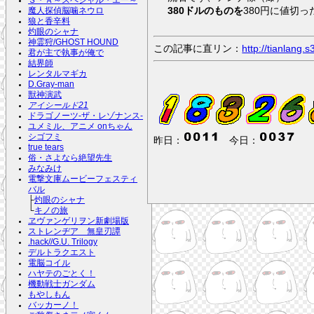
Ｓ・Ａ～スペシャル・エー～
380ドルのものを
380円に値切
魔人探偵脳噛ネウロ
狼と香辛料
灼眼のシャナ
神霊狩/GHOST HOUND
この記事に直リン：
http://tianlang
君が主で執事が俺で
結界師
レンタルマギカ
D.Gray-man
獣神演武
アイシールド21
ドラゴノーツ-ザ・レゾナンス-
ユメミル、アニメ onちゃん
シゴフミ
昨日：
今日：
true tears
俗・さよなら絶望先生
みなみけ
電撃文庫ムービーフェスティ
バル
├
灼眼のシャナ
└
キノの旅
ヱヴァンゲリヲン新劇場版
ストレンヂア 無皇刃譚
.hack//G.U. Trilogy
デルトラクエスト
電脳コイル
ハヤテのごとく！
機動戦士ガンダム
もやしもん
バッカーノ！