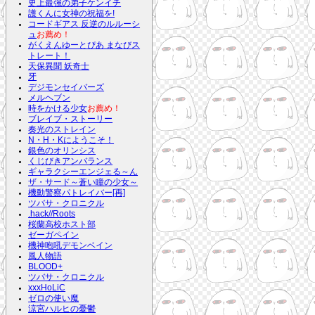
史上最強の弟子ケンイチ
護くんに女神の祝福を!
コードギアス 反逆のルルーシ
ュ
お薦め！
がくえんゆーとぴあ まなびス
トレート！
天保異聞 妖奇士
牙
デジモンセイバーズ
メルヘブン
時をかける少女
お薦め！
ブレイブ・ストーリー
奏光のストレイン
N・H・Kにようこそ！
銀色のオリンシス
くじびきアンバランス
ギャラクシーエンジェる～ん
ザ・サード～蒼い瞳の少女～
機動警察パトレイバー[再]
ツバサ・クロニクル
.hack//Roots
桜蘭高校ホスト部
ゼーガペイン
機神咆吼デモンベイン
風人物語
BLOOD+
ツバサ・クロニクル
xxxHoLiC
ゼロの使い魔
涼宮ハルヒの憂鬱