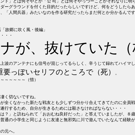
ウンド」とは何ぞやとか「
公司
」とは何ぞやっつーことがそれなりに明
ンダーグラウンドを付くた目的だったらしいですけど、何をどうしたら
て、「人間兵器」みたいなのを作る研究だったらまだ何とか分かるんで
話「故郷に吹く風・後編」
に・・・
テナが、抜けていた（
地上波のアンテナにも信号が混じってるらしく、辛うじて録れてハイマ
重要っぽいセリフのところで（死）
。
～～～～～～～（惜）
の凄く切ないですね。
気が全くなかった新たな戦友とも少しずつ分かり合えてきてたのに全員
を遂行するため、自分が生きるためには殺さなければならない・・・
係は？」と訪ねられて「おおむね良好だった」と答えていましたが、８
る普通の小学生と同じように友達と無邪気に川で遊んでいたなんて経験
めの元へ。