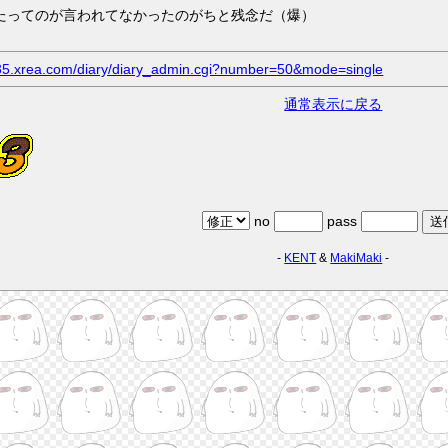
ったってのが言われてなかったのがちと残念だ（爆）
.s35.xrea.com/diary/diary_admin.cgi?number=50&mode=single
通常表示に戻る
no
pass
-
KENT
&
MakiMaki
-