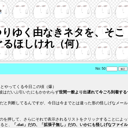
つりゆく由なきネタを、そこ
ぐるほしけれ（何）
No: 50
らとやってくる今日この頃（爆）
波はだいぶ引いたにもかかわらず
世間一般より出遅れて今ごろ到着する
ansだと判断してるんですが、今日は今までとは違った形の怪しげなメー
うのを押して、さらにそれで表示されるリストをクリックすることによっ
みると、
「.dat」だの、「拡張子無し」だの、いかにも怪しげなファイ