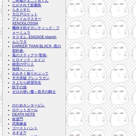
ご愁傷さま二ノ宮くん
ながされて藍蘭島
らき☆すた
大江戸ロケット
アイドルマスター
XENOGLOSSIA
機神大戦ギガンティック・フ
ォーミュラ
キスダム -ENGAGE planet-
ムシウタ
DARKER THAN BLACK -黒の
契約者-
風のスティグマ-聖痕-
ヒロイック・エイジ
精霊の守り人
地球へ・・・
おおきく振りかぶって
天元突破 グレンラガン
さよなら絶望先生
鉄子の旅
ゼロの使い魔～双月の騎士
のだめカンタービレ
ロケットガール
DEATH NOTE
妖逆門
武装錬金
ゴーストハント
ネギま?!