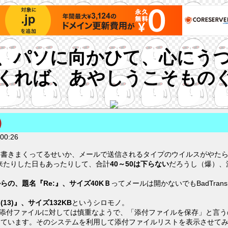
、パソに向かひて、心にう
くれば、あやしうこそもの
）
00:26
ド書きまくってるせいか、メールで送信されるタイプのウイルスがやた
４通来たりした日もあったりして、合計
40～50は下らない
だろうし（爆）、
らの、題名『Re:』、サイズ40KＢ
ってメールは開かないでもBadTr
3)』、サイズ132KB
というシロモノ。
ルは添付ファイルに対しては慎重なようで、「添付ファイルを保存」と言
っています。そのシステムを利用して添付ファイルリストを表示させて