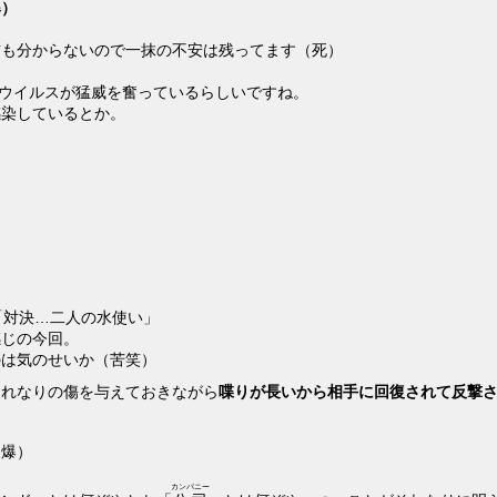
爆）
）
前も分からないので一抹の不安は残ってます（死）
いうウイルスが猛威を奮っているらしいですね。
感染しているとか。
「対決…二人の水使い」
感じの今回。
のは気のせいか（苦笑）
それなりの傷を与えておきながら
喋りが長いから相手に回復されて反撃
（爆）
カンパニー