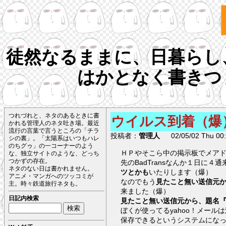
徒然なるままに、日暮らし
はかとなく書きつ
つれづれと、ネタのあるときに書
ウイルス到着（爆
かれる管理人のネタ吐き場。最近
流行の言葉で言うところの「チラ
投稿者：
管理人
02/05/02 Thu 00:
シの裏」。「太陽系はいつもハレ
のちグゥ」の一コーナーのよう
ＨＰやそこら中の掲示板でメア
な、独立サイトのような、どっち
つかずの存在。
先のBadTransなんか１日に
ネタのない日は書かれません。
ツとかも
いたりします（爆）
アニメ・マンガへのツッコミが
なのでもう
見たこと無い送信元か
主。時々鉄道旅行ネタも。
来ました（爆）
日記内検索
見たこと無い送信元から、題名『(1
ぼくが使ってるyahoo！メー
保存できるというシステムにな