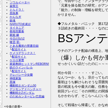
で、今回やっと「アンダーグラ
ソウルイーター
「元素を操る能力の研究」がア
巌窟王
「能力」の制御・増幅を研究し
とらドラ！
黒執事
かりません。
かんなぎ
銀魂
◆フルメタル・パニック 第17
NARUTO疾風伝
３話続きの最終回・・・・なの
タイタニア
夜桜四重奏
BSアン
屍姫 赫
今日の5の2
喰霊-零-
とある魔術の禁書目録
└
配信サイト
ウチのアンテナ配線の構造上、
ケメコデラックス！
（爆）しかも何か
└
配信サイト
ケロロ軍曹
せっかくいい話だったのに～～
家庭教師ヒットマンREBORN!
鉄のラインバレル
└
配信サイト
何か今回・・・・・・すごい。
テレパシー少女蘭
なんつーか、もう。宗介っても
神様家族
最初はうち解けられそうな雰囲
黒塚
機動戦士ガンダム00
昔の戦友も今や最大の敵。任務
デジモンアドベンチャー
前回グレイに「その仲間との関
機動戦士Zガンダム
もかかわらず、そこらへんにい
のだめカンタービレ巴里編
そして戦場から帰還して、かな
<今後の新番>