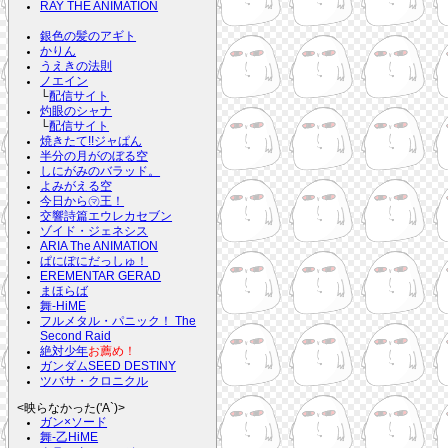
RAY THE ANIMATION
銀色の髪のアギト
かりん
うえきの法則
ノエイン
└
配信サイト
灼眼のシャナ
└
配信サイト
焼きたて!!ジャぱん
半分の月がのぼる空
しにがみのバラッド。
よみがえる空
今日から㋮王！
交響詩篇エウレカセブン
ゾイド・ジェネシス
ARIA The ANIMATION
ぱにぽにだっしゅ！
EREMENTAR GERAD
まほらば
舞-HiME
フルメタル・パニック！ The
Second Raid
絶対少年
お薦め！
ガンダムSEED DESTINY
ツバサ・クロニクル
<映らなかった('A`)>
ガン×ソード
舞-乙HiME