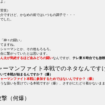
・よ」
」
（苦笑）
宗介ですけど、かなめの前ではいつもの調子で・・・
フでした。
回「神々の闘い」
めてますね。
のシャーマンとか、その他もろもろ。
具合に繋がっていたとは思います。
まん太が気絶するほど血みどろの闘い
なんですが、
テレ東６時台でも放
ャーマンファイト本戦でのネタなんです
着いて本戦が始まるんですか？（爆）
シャーマンファイト本戦に参加するためではないんですか？（爆）
ような扱いを受けている本戦ですが（爆）、さすがにたどり着かないま
円攻撃（何爆）