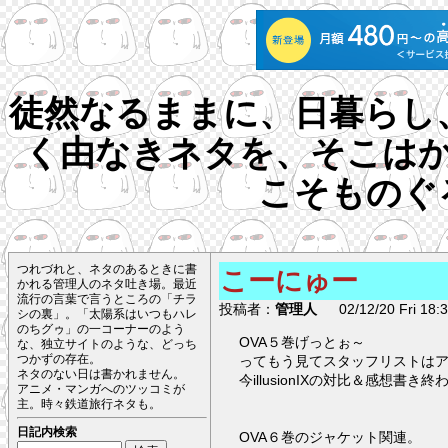
徒然なるままに、日暮らし
く由なきネタを、そこは
こそものぐ
つれづれと、ネタのあるときに書
こーにゅー
かれる管理人のネタ吐き場。最近
流行の言葉で言うところの「チラ
投稿者：
管理人
02/12/20 Fri 18:3
シの裏」。「太陽系はいつもハレ
のちグゥ」の一コーナーのよう
OVA５巻げっとぉ～
な、独立サイトのような、どっち
つかずの存在。
ってもう見てスタッフリストは
ネタのない日は書かれません。
今illusionIXの対比＆感想
アニメ・マンガへのツッコミが
主。時々鉄道旅行ネタも。
日記内検索
OVA６巻のジャケット関連。