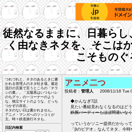
徒然なるままに、日暮らし
く由なきネタを、そこは
こそものぐ
つれづれと、ネタのあるときに書
アニメ二つ
かれる管理人のネタ吐き場。最近
流行の言葉で言うところの「チラ
投稿者：
管理人
2008/11/18 Tue 0
シの裏」。「太陽系はいつもハレ
のちグゥ」の一コーナーのよう
◆かんなぎ7話
な、独立サイトのような、どっち
つかずの存在。
見たい番組見れなくなるのはどうで
ネタのない日は書かれません。
鉄腕バーディーもほぼ間違いなく消
アニメ・マンガへのツッコミが
主。時々鉄道旅行ネタも。
っていうかソニー提供だからってIt'
日記内検索
「βのビデオ」なんてネタ、今時