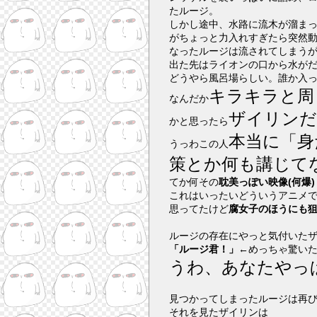
たルージ。
しかし途中、水路に流木が溜ま
がちょっと力入れすぎたら突然
なったルージは流されてしまう
出た先はライオンの口から水がだ
どうやら風呂場らしい。誰か入
キラキラと周
なんだか
ザイリンだ
かと思ったら
本当に「身
うっわこの人
策とか何も講じてな
てか何その
耽美っぽい映像(何爆)
これはいったいどういうアニメ
思ってたけど
腐女子のほうにも狙
ルージの存在にやっと気付いた
「ルージ君！」
←めっちゃ驚い
うわ、あなたやっ
見つかってしまったルージは再
それを見たザイリンは