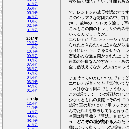
程を描く物語」という側面もあ
07月分
06月分
で、レントンの成長物語の方で
05月分
このシリアスな雰囲気の中、前
04月分
03月分
(何)、後半のエウレカを諭して
02月分
これもこの間のドッキリ企画の
01月分
いてるんでしょうか。
2014年
エウレカに「ニルヴァーシュが
12月分
られたときみたいに泣きながら
11月分
なりにいった。男を見せたな、レ
10月分
普通あんな過去聞かされた上にそ
09月分
08月分
衝撃の告白なんですが・・・あ
07月分
全っ然映えてなかったのはやっぱ
06月分
05月分
まぁそっちの方はいいんですけ
04月分
03月分
エウレカが言ってた「気付いて
02月分
これはかなり図星でしょうねぇ
01月分
この8話でレントンの行動のせい
少なくとも話の展開上その件に
2013年
12月分
6話で軍の基地にリフ用ワックス
11月分
んでたKLFを撃破してると言う
10月分
今回は爆撃機を「撃沈」させた
09月分
08月分
う、
どこぞの種が割れる人
みた
07月分
種によって出てしまった犠牲」