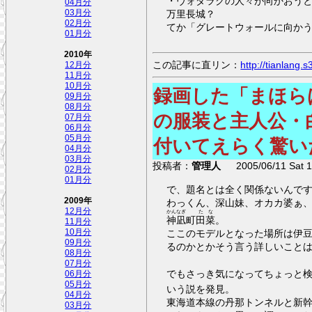
・ヴォダラクの人々が向かおう
04月分
万里長城？
03月分
02月分
てか「グレートウォールに向か
01月分
2010年
この記事に直リン：
http://tianlang
12月分
11月分
10月分
録画した「まほら
09月分
08月分
の服装と主人公・
07月分
06月分
05月分
付いてえらく驚い
04月分
03月分
投稿者：
管理人
2005/06/11 Sat 1
02月分
01月分
で、題名とは全く関係ないんです
2009年
わっくん、深山妹、オカカ婆ぁ
12月分
かんなぎ
たな
神凪
町
田菜
。
11月分
ここのモデルとなった場所は伊
10月分
09月分
るのかとかそう言う詳しいこと
08月分
07月分
でもさっき気になってちょっと
06月分
05月分
いう説を発見。
04月分
東海道本線の丹那トンネルと新
03月分