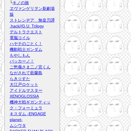
└
キノの旅
ヱヴァンゲリヲン新劇場
版
ストレンヂア 無皇刃譚
.hack//G.U. Trilogy
デルトラクエスト
電脳コイル
ハヤテのごとく！
機動戦士ガンダム
もやしもん
バッカーノ！
ご愁傷さま二ノ宮くん
ながされて藍蘭島
らき☆すた
大江戸ロケット
アイドルマスター
XENOGLOSSIA
機神大戦ギガンティッ
ク・フォーミュラ
キスダム -ENGAGE
planet-
ムシウタ