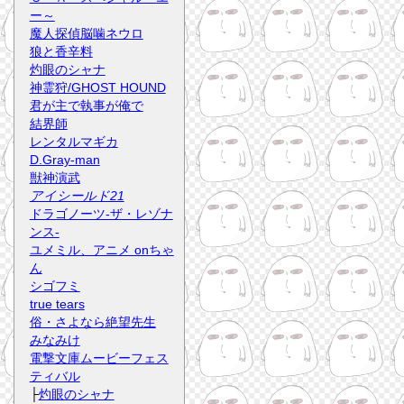
ー～
魔人探偵脳噛ネウロ
狼と香辛料
灼眼のシャナ
神霊狩/GHOST HOUND
君が主で執事が俺で
結界師
レンタルマギカ
D.Gray-man
獣神演武
アイシールド21
ドラゴノーツ-ザ・レゾナ
ンス-
ユメミル、アニメ onちゃ
ん
シゴフミ
true tears
俗・さよなら絶望先生
みなみけ
電撃文庫ムービーフェス
ティバル
├
灼眼のシャナ