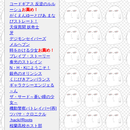
コードギアス 反逆のルル
ーシュ
お薦め！
がくえんゆーとぴあ まな
びストレート！
天保異聞 妖奇士
牙
デジモンセイバーズ
メルヘブン
時をかける少女
お薦め！
ブレイブ・ストーリー
奏光のストレイン
N・H・Kにようこそ！
銀色のオリンシス
くじびきアンバランス
ギャラクシーエンジェる
～ん
ザ・サード～蒼い瞳の少
女～
機動警察パトレイバー[再]
ツバサ・クロニクル
.hack//Roots
桜蘭高校ホスト部