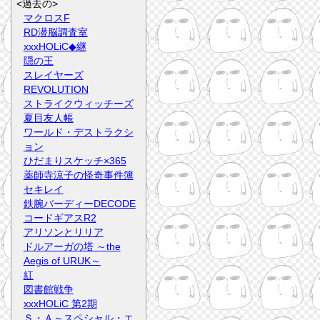
<過去の>
マクロスF
RD潜脳調査室
xxxHOLiC◆継
隠の王
スレイヤーズ
REVOLUTION
ストライクウィッチーズ
夏目友人帳
ワールド・デストラクシ
ョン
ひだまりスケッチ×365
薬師寺涼子の怪奇事件簿
セキレイ
鉄腕バーディーDECODE
コードギアスR2
アリソンとリリア
ドルアーガの塔 ～the
Aegis of URUK～
紅
図書館戦争
xxxHOLiC 第2期
Ｓ・Ａ～スペシャル・エ