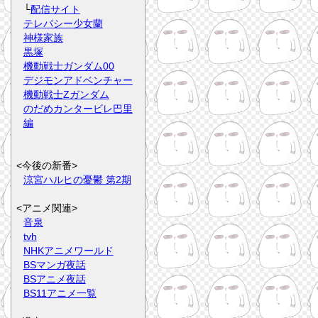
└
配信サイト
テレパシー少女蘭
神様家族
黒塚
機動戦士ガンダム00
デジモンアドベンチャー
機動戦士Zガンダム
のだめカンタービレ巴里
編
<今後の新番>
涼宮ハルヒの憂鬱 第2期
<アニメ関連>
音泉
tvh
NHKアニメワールド
BSマンガ夜話
BSアニメ夜話
BS11アニメ一覧