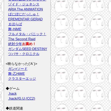
ゾイド・ジェネシス
ARIA The ANIMATION
ぱにぽにだっしゅ！
EREMENTAR GERAD
まほらば
舞-HiME
フルメタル・パニック！
The Second Raid
絶対少年
お薦め！
ガンダムSEED DESTINY
ツバサ・クロニクル
<映らなかった('A`)>
ガン×ソード
舞-乙HiME
クラスターエッジ
◆ゲーム
.hack
.hack//G.U.(CC2)
◆鉄道関連