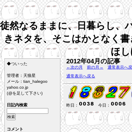
徒然なるままに、日暮らし、
きネタを、そこはかとなく書
ほし
2012年04月の記事
◆ついった
←次の月
前の月→
通常表示へ
管理者：天狼星
通常表示へ戻る
メール：tian_halegoo
yahoo.co.jp
(@を足して下さい)
日記内検索
昨日：
今日：
コメント