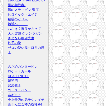
DARKER THAN BLACK -
黒の契約者-
風のスティグマ-聖痕-
ヒロイック・エイジ
精霊の守り人
地球へ・・・
おおきく振りかぶって
天元突破 グレンラガン
さよなら絶望先生
鉄子の旅
ゼロの使い魔～双月の騎
士
のだめカンタービレ
ロケットガール
DEATH NOTE
妖逆門
武装錬金
ゴーストハント
ネギま?!
史上最強の弟子ケンイチ
護くんに女神の祝福を!