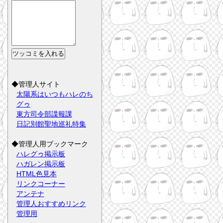
◆管理人サイト
太陽系はいつもハレのち
グゥ
東方司令部諜報課
日記別館聖地巡礼特集
◆管理人用ブックマーク
ハレグゥ掲示板
ハガレン掲示板
HTML色見本
リンクコーナー
アンテナ
管理人おすすめリンク
管理用