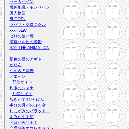
ゼーガペイン
機神咆吼デモンベイン
風人物語
BLOOD+
ツバサ・クロニクル
xxxHoLiC
ゼロの使い魔
涼宮ハルヒの憂鬱
RAY THE ANIMATION
銀色の髪のアギト
かりん
うえきの法則
ノエイン
└
配信サイト
灼眼のシャナ
└
配信サイト
焼きたて!!ジャぱん
半分の月がのぼる空
しにがみのバラッド。
よみがえる空
今日から㋮王！
交響詩篇エウレカセブン