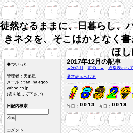
徒然なるままに、日暮らし、
きネタを、そこはかとなく書
ほし
2017年12月の記事
◆ついった
←次の月
前の月→
通常表示へ
管理者：天狼星
通常表示へ戻る
メール：tian_halegoo
yahoo.co.jp
(@を足して下さい)
日記内検索
昨日：
今日：
コメント