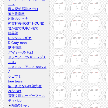
ー～
魔人探偵脳噛ネウロ
狼と香辛料
灼眼のシャナ
神霊狩/GHOST HOUND
君が主で執事が俺で
結界師
レンタルマギカ
D.Gray-man
獣神演武
アイシールド21
ドラゴノーツ-ザ・レゾナ
ンス-
ユメミル、アニメ onちゃ
ん
シゴフミ
true tears
俗・さよなら絶望先生
みなみけ
電撃文庫ムービーフェス
ティバル
├
灼眼のシャナ