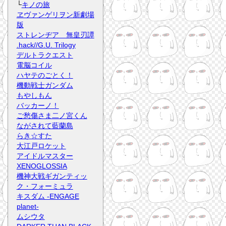
└
キノの旅
ヱヴァンゲリヲン新劇場
版
ストレンヂア 無皇刃譚
.hack//G.U. Trilogy
デルトラクエスト
電脳コイル
ハヤテのごとく！
機動戦士ガンダム
もやしもん
バッカーノ！
ご愁傷さま二ノ宮くん
ながされて藍蘭島
らき☆すた
大江戸ロケット
アイドルマスター
XENOGLOSSIA
機神大戦ギガンティッ
ク・フォーミュラ
キスダム -ENGAGE
planet-
ムシウタ