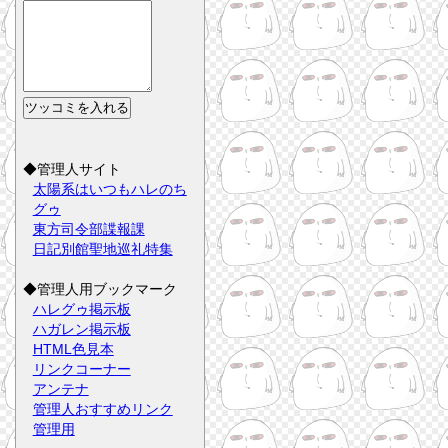
◆管理人サイト
太陽系はいつもハレのち
グゥ
東方司令部諜報課
日記別館聖地巡礼特集
◆管理人用ブックマーク
ハレグゥ掲示板
ハガレン掲示板
HTML色見本
リンクコーナー
アンテナ
管理人おすすめリンク
管理用