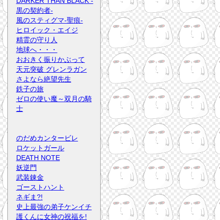
DARKER THAN BLACK -
黒の契約者-
風のスティグマ-聖痕-
ヒロイック・エイジ
精霊の守り人
地球へ・・・
おおきく振りかぶって
天元突破 グレンラガン
さよなら絶望先生
鉄子の旅
ゼロの使い魔～双月の騎
士
のだめカンタービレ
ロケットガール
DEATH NOTE
妖逆門
武装錬金
ゴーストハント
ネギま?!
史上最強の弟子ケンイチ
護くんに女神の祝福を!