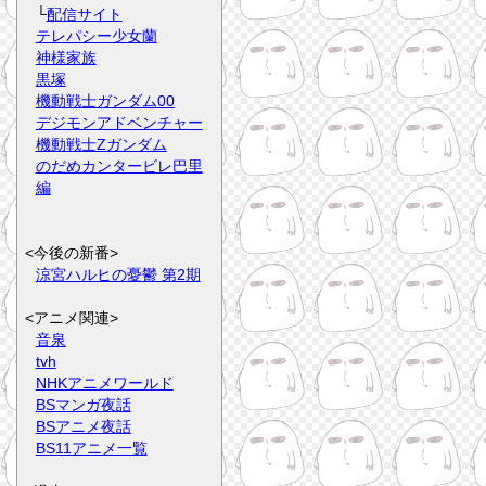
└
配信サイト
テレパシー少女蘭
神様家族
黒塚
機動戦士ガンダム00
デジモンアドベンチャー
機動戦士Zガンダム
のだめカンタービレ巴里
編
<今後の新番>
涼宮ハルヒの憂鬱 第2期
<アニメ関連>
音泉
tvh
NHKアニメワールド
BSマンガ夜話
BSアニメ夜話
BS11アニメ一覧