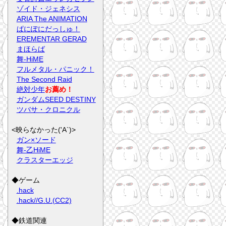
ゾイド・ジェネシス
ARIA The ANIMATION
ぱにぽにだっしゅ！
EREMENTAR GERAD
まほらば
舞-HiME
フルメタル・パニック！
The Second Raid
絶対少年
お薦め！
ガンダムSEED DESTINY
ツバサ・クロニクル
<映らなかった('A`)>
ガン×ソード
舞-乙HiME
クラスターエッジ
◆ゲーム
.hack
.hack//G.U.(CC2)
◆鉄道関連