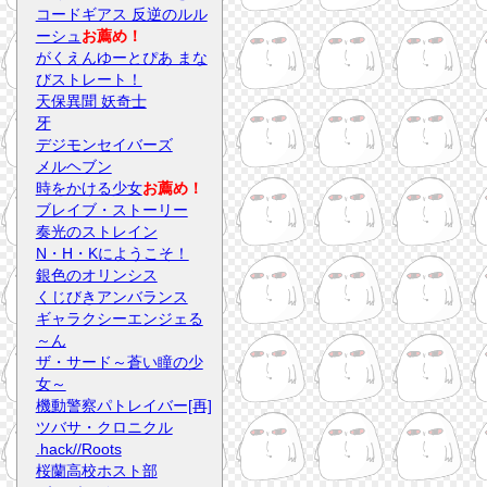
コードギアス 反逆のルル
ーシュ
お薦め！
がくえんゆーとぴあ まな
びストレート！
天保異聞 妖奇士
牙
デジモンセイバーズ
メルヘブン
時をかける少女
お薦め！
ブレイブ・ストーリー
奏光のストレイン
N・H・Kにようこそ！
銀色のオリンシス
くじびきアンバランス
ギャラクシーエンジェる
～ん
ザ・サード～蒼い瞳の少
女～
機動警察パトレイバー[再]
ツバサ・クロニクル
.hack//Roots
桜蘭高校ホスト部