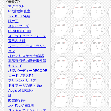
<過去の>
マクロスF
RD潜脳調査室
xxxHOLiC◆継
隠の王
スレイヤーズ
REVOLUTION
ストライクウィッチーズ
夏目友人帳
ワールド・デストラクシ
ョン
ひだまりスケッチ×365
薬師寺涼子の怪奇事件簿
セキレイ
鉄腕バーディーDECODE
コードギアスR2
アリソンとリリア
ドルアーガの塔 ～the
Aegis of URUK～
紅
図書館戦争
xxxHOLiC 第2期
Ｓ・Ａ～スペシャル・エ