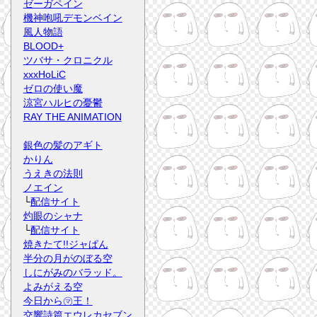
ゼーガペイン
機神咆吼デモンベイン
風人物語
BLOOD+
ツバサ・クロニクル
xxxHoLiC
ゼロの使い魔
涼宮ハルヒの憂鬱
RAY THE ANIMATION
銀色の髪のアギト
かりん
うえきの法則
ノエイン
└
配信サイト
灼眼のシャナ
└
配信サイト
焼きたて!!ジャぱん
半分の月がのぼる空
しにがみのバラッド。
よみがえる空
今日から㋮王！
交響詩篇エウレカセブン