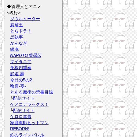
◆管理人とアニメ
<現行>
ソウルイーター
巌窟王
とらドラ！
黒執事
かんなぎ
銀魂
NARUTO疾風伝
タイタニア
夜桜四重奏
屍姫 赫
今日の5の2
喰霊-零-
とある魔術の禁書目録
└
配信サイト
ケメコデラックス！
└
配信サイト
ケロロ軍曹
家庭教師ヒットマン
REBORN!
鉄のラインバレル