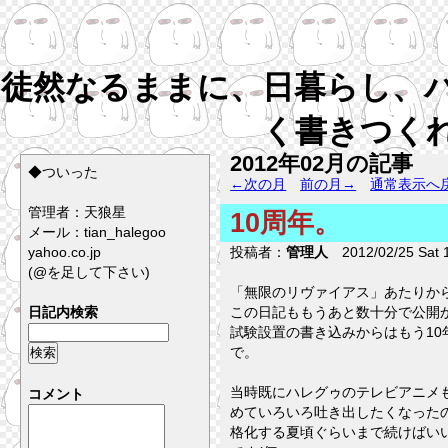
徒然なるままに、日暮らし、
く書きつく
2012年02月の記事
◆ついった
←次の月
前の月→
通常表示へ
管理者：天狼星
10周年。
メール：tian_halegoo
yahoo.co.jp
投稿者：
管理人
2012/02/25 Sat 1
(@を足して下さい)
「無限のリヴァイアス」あたりか
日記内検索
この日記ももうあと数十分で公開か
試験設置の書き込みからはもう10
で。
当時既にハレグゥのテレビアニメ
コメント
めていろいろ吐き出したくなった
格化する夏頃ぐらいまで続けばいい