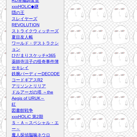
RD潜脳調査室
xxxHOLiC◆継
隠の王
スレイヤーズ
REVOLUTION
ストライクウィッチーズ
夏目友人帳
ワールド・デストラクシ
ョン
ひだまりスケッチ×365
薬師寺涼子の怪奇事件簿
セキレイ
鉄腕バーディーDECODE
コードギアスR2
アリソンとリリア
ドルアーガの塔 ～the
Aegis of URUK～
紅
図書館戦争
xxxHOLiC 第2期
Ｓ・Ａ～スペシャル・エ
ー～
魔人探偵脳噛ネウロ