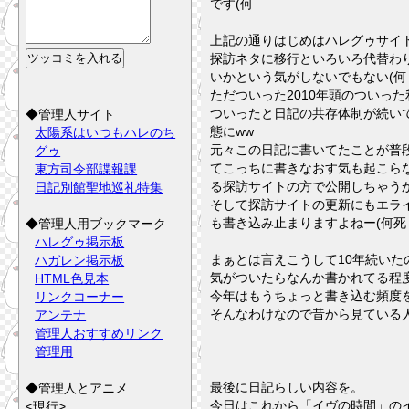
です(何
上記の通りはじめはハレグゥサイ
探訪ネタに移行といろいろ代替わ
いかという気がしないでもない(何
ただついった2010年頭のついっ
ついったと日記の共存体制が続い
◆管理人サイト
態にww
太陽系はいつもハレのち
元々この日記に書いてたことが普
グゥ
てこっちに書きなおす気も起こら
東方司令部諜報課
る探訪サイトの方で公開しちゃう
日記別館聖地巡礼特集
そして探訪サイトの更新にもエラ
も書き込み止まりますよねー(何死
◆管理人用ブックマーク
ハレグゥ掲示板
まぁとは言えこうして10年続い
ハガレン掲示板
気がついたらなんか書かれてる程
HTML色見本
今年はもうちょっと書き込む頻度
リンクコーナー
そんなわけなので昔から見ている
アンテナ
管理人おすすめリンク
管理用
最後に日記らしい内容を。
◆管理人とアニメ
今日はこれから「イヴの時間」の
<現行>