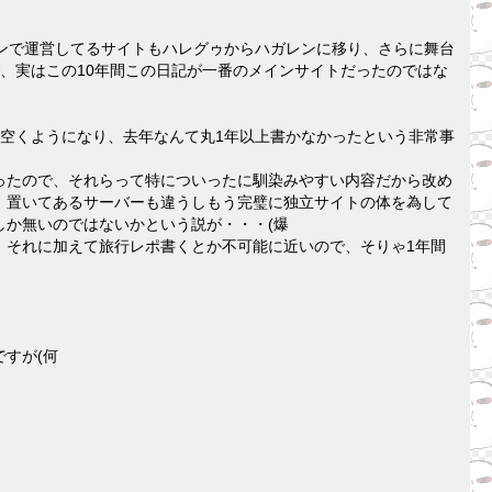
ンで運営してるサイトもハレグゥからハガレンに移り、さらに舞台
、実はこの10年間この日記が一番のメインサイトだったのではな
空くようになり、去年なんて丸1年以上書かなかったという非常事
ったので、それらって特についったに馴染みやすい内容だから改め
、置いてあるサーバーも違うしもう完璧に独立サイトの体を為して
か無いのではないかという説が・・・(爆
、それに加えて旅行レポ書くとか不可能に近いので、そりゃ1年間
すが(何