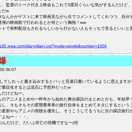
し、監督のトーク付き上映会もこれで3度目ぐらいな気がするんだけど
ただw
奈なんかがゲストに来て映画見ながら生でコメントしてくれつつ、自分
豊洲の映画館で行われるとか何という胸熱！ww
ントで有料配信もされるらしいから行かない人もそっちで見るといいと
ng.s35.xrea.com/diary/diary.cgi?mode=single&number=1926
爆
00:36:07
うしてしれっと書き込みするとパッと見連日書いているように思えますが
で重症化するとは流石に予想外だったw
んだけどねー。
ものアニメまとめや一昨年から始めた舞台探訪のまとめとかも、年始早
るし、そもそもその変態乗車券の旅行自体をまとめてネタにするという
の更新やらアニメの視聴を優先し、そうこうしてるうちに次の探訪旅行
すよねー・・・。
つんだけど、だいぶ存亡の危機ですなー(何