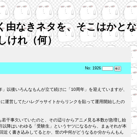
く由なきネタを、そこはかとな
しけれ（何）
No: 1926
年」以後いろんなもんが立て続けに「10周年」を迎えていますが、
ンに運営してたハレグゥサイトからリンクを貼って運用開始したの
も若干事欠いていたのと、その辺りからアニメ見る本数が急増し始
月以降はいわゆる「受験生」というヤツになるから、まぁそれが本
0回近く書き込みしてるとか、世の中何がどうなるか分からんもん