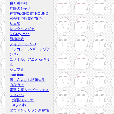
狼と香辛料
灼眼のシャナ
神霊狩/GHOST HOUND
君が主で執事が俺で
結界師
レンタルマギカ
D.Gray-man
獣神演武
アイシールド21
ドラゴノーツ-ザ・レゾナ
ンス-
ユメミル、アニメ onちゃ
ん
シゴフミ
true tears
俗・さよなら絶望先生
みなみけ
電撃文庫ムービーフェス
ティバル
├
灼眼のシャナ
└
キノの旅
ヱヴァンゲリヲン新劇場