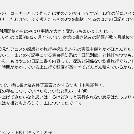
トの一コーナーとして作ったはずのこのサイトですが、10年の間にメイ
りもしたわけで、よく考えたらその3つを統括してるのはこの日記だけで
た利用開始からはやはり事情が大きく変わっちまいましたねー。
ていたのは最初の2ヶ月ぐらいで、次第に書き込みの間隔が数ヶ月単位で
段見たアニメの感想とか旅行や探訪先からの実況中継とかがほとんどだ
ないし、まとめて記事にする舞台探訪系は「日記別館」と銘打ちつつも
から、もはやこの日記に書く内容って、探訪と関係ない鉄道旅行ぐらいし
イ時間がかかっている上に行く頻度が高すぎてどんどん積んでいるから
たので、特に書き込み終了宣言とかするつもりも毛頭無く。
度の存在になっていけたらよいなと思います(何
を上げてみたいなと思いはするけどきっと実行されない悪寒はたっぷりで
人は今後ともよろしく。主についったで（ぉ
イベント上映に行ってくるぜ！