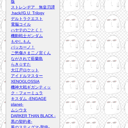
版
ストレンヂア 無皇刃譚
.hack//G.U. Trilogy
デルトラクエスト
電脳コイル
ハヤテのごとく！
機動戦士ガンダム
もやしもん
バッカーノ！
ご愁傷さま二ノ宮くん
ながされて藍蘭島
らき☆すた
大江戸ロケット
アイドルマスター
XENOGLOSSIA
機神大戦ギガンティッ
ク・フォーミュラ
キスダム -ENGAGE
planet-
ムシウタ
DARKER THAN BLACK -
黒の契約者-
風のスティグマ-聖痕-