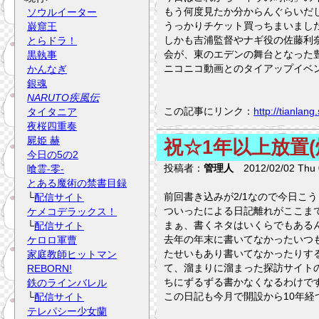
もう何度見たか分からんぐらいだ
ソウルイーター
うっかりチケット買っちまいまし
巌窟王
しかも吉浦監督やナギ役の佐藤利
とらドラ！
会が、東のエデンの舞台となった
黒執事
ニコニコ動画とのタイアップイベ
かんなぎ
銀魂
NARUTO疾風伝
この記事にリンク：
http://tianla
タイタニア
夜桜四重奏
屍姫 赫
祝☆1年以上放置(
今日の5の2
投稿者：
管理人
2012/02/02 Thu 
喰霊-零-
とある魔術の禁書目録
前回書き込みが2/1なので今日こ
└
配信サイト
ついったによる日記離れがここま
ケメコデラックス！
まぁ、書くネタはいくらでもある
└
配信サイト
去年の年末に書いてなかったいつ
ケロロ軍曹
たせいもあり書いてなかったりす
家庭教師ヒットマン
て、溜まりに溜まった探訪サイト
REBORN!
ちにずるずる書かなくなるわけで
鉄のラインバレル
この日記も今月で開設から10年経
└
配信サイト
テレパシー少女蘭