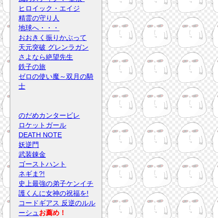
ヒロイック・エイジ
精霊の守り人
地球へ・・・
おおきく振りかぶって
天元突破 グレンラガン
さよなら絶望先生
鉄子の旅
ゼロの使い魔～双月の騎
士
のだめカンタービレ
ロケットガール
DEATH NOTE
妖逆門
武装錬金
ゴーストハント
ネギま?!
史上最強の弟子ケンイチ
護くんに女神の祝福を!
コードギアス 反逆のルル
ーシュ
お薦め！