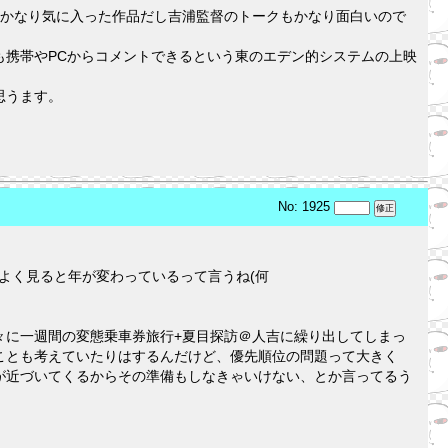
、かなり気に入った作品だし吉浦監督のトークもかなり面白いので
も携帯やPCからコメントできるという東のエデン的システムの上映
思うます。
No: 1925
よく見ると年が変わっているって言うね(何
々に一週間の変態乗車券旅行+夏目探訪＠人吉に繰り出してしまっ
ことも考えていたりはするんだけど、優先順位の問題って大きく
が近づいてくるからその準備もしなきゃいけない、とか言ってるう