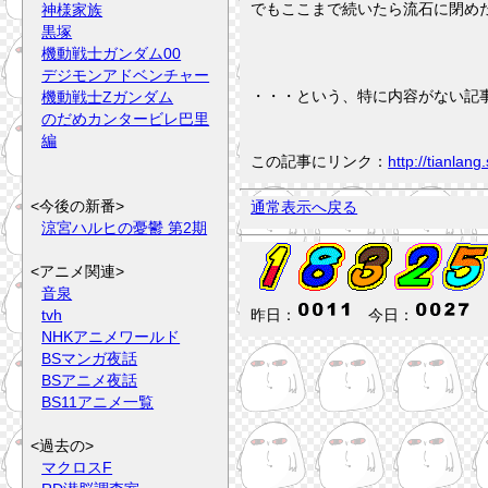
でもここまで続いたら流石に閉め
神様家族
黒塚
機動戦士ガンダム00
デジモンアドベンチャー
・・・という、特に内容がない記
機動戦士Zガンダム
のだめカンタービレ巴里
編
この記事にリンク：
http://tianla
<今後の新番>
通常表示へ戻る
涼宮ハルヒの憂鬱 第2期
<アニメ関連>
音泉
tvh
昨日：
今日：
NHKアニメワールド
BSマンガ夜話
BSアニメ夜話
BS11アニメ一覧
<過去の>
マクロスF