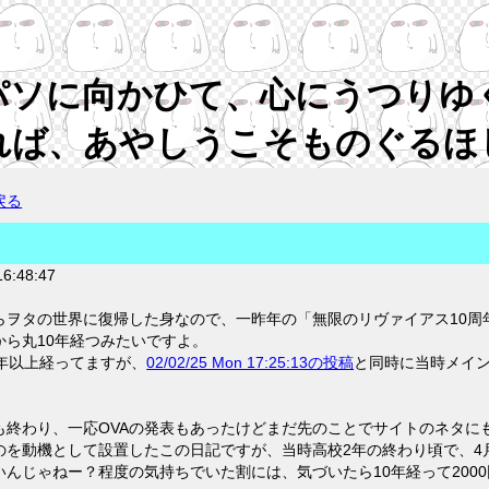
パソに向かひて、心にうつりゆ
れば、あやしうこそものぐるほ
戻る
6:48:47
らヲタの世界に復帰した身なので、一昨年の「無限のリヴァイアス10周
ら丸10年経つみたいですよ。
年以上経ってますが、
02/02/25 Mon 17:25:13の投稿
と同時に当時メイ
も終わり、一応OVAの発表もあったけどまだ先のことでサイトのネタに
のを動機として設置したこの日記ですが、当時高校2年の終わり頃で、4
んじゃねー？程度の気持ちでいた割には、気づいたら10年経って200