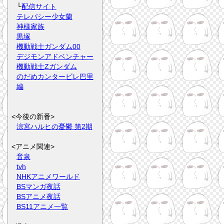
└
配信サイト
テレパシー少女蘭
神様家族
黒塚
機動戦士ガンダム00
デジモンアドベンチャー
機動戦士Zガンダム
のだめカンタービレ巴里
編
<今後の新番>
涼宮ハルヒの憂鬱 第2期
<アニメ関連>
音泉
tvh
NHKアニメワールド
BSマンガ夜話
BSアニメ夜話
BS11アニメ一覧