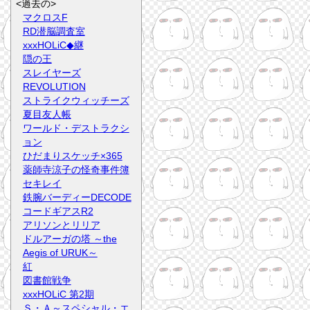
<過去の>
マクロスF
RD潜脳調査室
xxxHOLiC◆継
隠の王
スレイヤーズ
REVOLUTION
ストライクウィッチーズ
夏目友人帳
ワールド・デストラクシ
ョン
ひだまりスケッチ×365
薬師寺涼子の怪奇事件簿
セキレイ
鉄腕バーディーDECODE
コードギアスR2
アリソンとリリア
ドルアーガの塔 ～the
Aegis of URUK～
紅
図書館戦争
xxxHOLiC 第2期
Ｓ・Ａ～スペシャル・エ