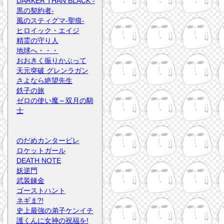
DARKER THAN BLACK -
黒の契約者-
風のスティグマ-聖痕-
ヒロイック・エイジ
精霊の守り人
地球へ・・・
おおきく振りかぶって
天元突破 グレンラガン
さよなら絶望先生
鉄子の旅
ゼロの使い魔～双月の騎
士
のだめカンタービレ
ロケットガール
DEATH NOTE
妖逆門
武装錬金
ゴーストハント
ネギま?!
史上最強の弟子ケンイチ
護くんに女神の祝福を!