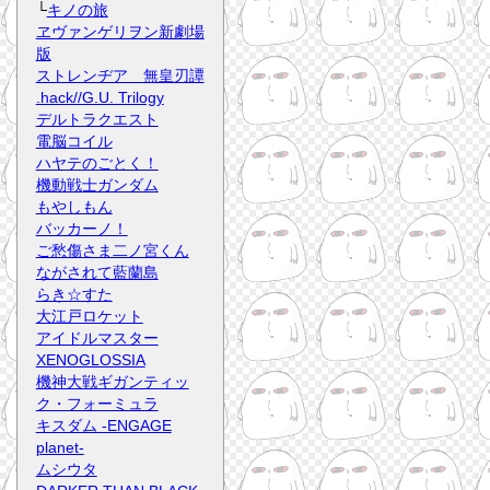
└
キノの旅
ヱヴァンゲリヲン新劇場
版
ストレンヂア 無皇刃譚
.hack//G.U. Trilogy
デルトラクエスト
電脳コイル
ハヤテのごとく！
機動戦士ガンダム
もやしもん
バッカーノ！
ご愁傷さま二ノ宮くん
ながされて藍蘭島
らき☆すた
大江戸ロケット
アイドルマスター
XENOGLOSSIA
機神大戦ギガンティッ
ク・フォーミュラ
キスダム -ENGAGE
planet-
ムシウタ