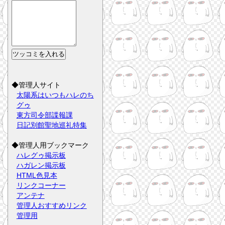
◆管理人サイト
太陽系はいつもハレのち
グゥ
東方司令部諜報課
日記別館聖地巡礼特集
◆管理人用ブックマーク
ハレグゥ掲示板
ハガレン掲示板
HTML色見本
リンクコーナー
アンテナ
管理人おすすめリンク
管理用