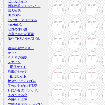
ゼーガペイン
機神咆吼デモンベイン
風人物語
BLOOD+
ツバサ・クロニクル
xxxHoLiC
ゼロの使い魔
涼宮ハルヒの憂鬱
RAY THE ANIMATION
銀色の髪のアギト
かりん
うえきの法則
ノエイン
└
配信サイト
灼眼のシャナ
└
配信サイト
焼きたて!!ジャぱん
半分の月がのぼる空
しにがみのバラッド。
よみがえる空
今日から㋮王！
交響詩篇エウレカセブン