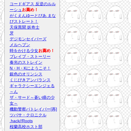
コードギアス 反逆のルル
ーシュ
お薦め！
がくえんゆーとぴあ まな
びストレート！
天保異聞 妖奇士
牙
デジモンセイバーズ
メルヘブン
時をかける少女
お薦め！
ブレイブ・ストーリー
奏光のストレイン
N・H・Kにようこそ！
銀色のオリンシス
くじびきアンバランス
ギャラクシーエンジェる
～ん
ザ・サード～蒼い瞳の少
女～
機動警察パトレイバー[再]
ツバサ・クロニクル
.hack//Roots
桜蘭高校ホスト部