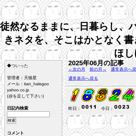
徒然なるままに、日暮らし、
きネタを、そこはかとなく書
ほし
2025年06月の記事
◆ついった
←次の月
前の月→
通常表示へ
管理者：天狼星
通常表示へ戻る
メール：tian_halegoo
yahoo.co.jp
(@を足して下さい)
日記内検索
昨日：
今日：
コメント