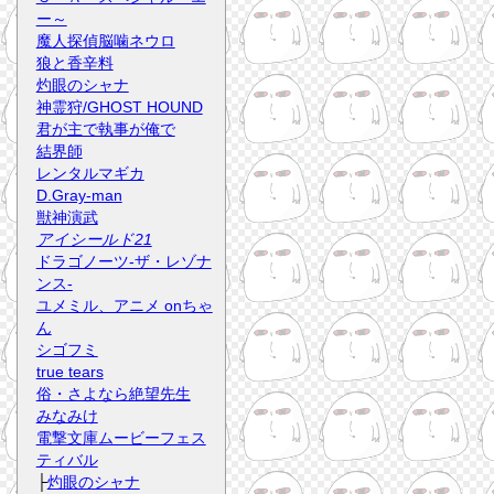
ー～
魔人探偵脳噛ネウロ
狼と香辛料
灼眼のシャナ
神霊狩/GHOST HOUND
君が主で執事が俺で
結界師
レンタルマギカ
D.Gray-man
獣神演武
アイシールド21
ドラゴノーツ-ザ・レゾナ
ンス-
ユメミル、アニメ onちゃ
ん
シゴフミ
true tears
俗・さよなら絶望先生
みなみけ
電撃文庫ムービーフェス
ティバル
├
灼眼のシャナ