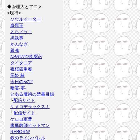
◆管理人とアニメ
<現行>
ソウルイーター
巌窟王
とらドラ！
黒執事
かんなぎ
銀魂
NARUTO疾風伝
タイタニア
夜桜四重奏
屍姫 赫
今日の5の2
喰霊-零-
とある魔術の禁書目録
└
配信サイト
ケメコデラックス！
└
配信サイト
ケロロ軍曹
家庭教師ヒットマン
REBORN!
鉄のラインバレル