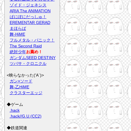
ゾイド・ジェネシス
ARIA The ANIMATION
ぱにぽにだっしゅ！
EREMENTAR GERAD
まほらば
舞-HiME
フルメタル・パニック！
The Second Raid
絶対少年
お薦め！
ガンダムSEED DESTINY
ツバサ・クロニクル
<映らなかった('A`)>
ガン×ソード
舞-乙HiME
クラスターエッジ
◆ゲーム
.hack
.hack//G.U.(CC2)
◆鉄道関連