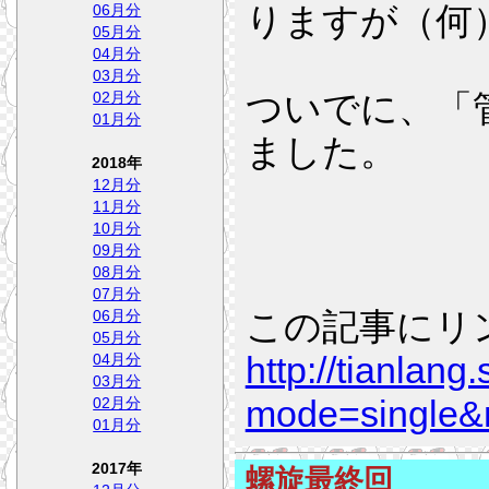
りますが（何
06月分
05月分
04月分
03月分
ついでに、「
02月分
01月分
ました。
2018年
12月分
11月分
10月分
09月分
08月分
07月分
この記事にリ
06月分
05月分
http://tianlang
04月分
03月分
mode=single
02月分
01月分
2017年
螺旋最終回