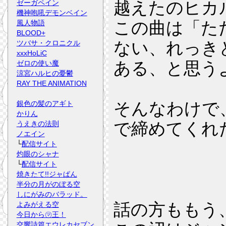
越えたのヒカ
ゼーガペイン
機神咆吼デモンベイン
この曲は「た
風人物語
BLOOD+
ない、れっき
ツバサ・クロニクル
xxxHoLiC
ある、と思う
ゼロの使い魔
涼宮ハルヒの憂鬱
RAY THE ANIMATION
そんなわけで
銀色の髪のアギト
かりん
で締めてくれ
うえきの法則
ノエイン
└
配信サイト
灼眼のシャナ
└
配信サイト
焼きたて!!ジャぱん
半分の月がのぼる空
しにがみのバラッド。
話の方ももう
よみがえる空
今日から㋮王！
交響詩篇エウレカセブン