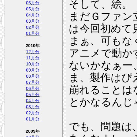
そして、絵。
06月分
05月分
まだＧファン
04月分
03月分
は今回初めて
02月分
01月分
まぁ、可もな
2010年
アニメで動か
12月分
11月分
ないかなぁー
10月分
09月分
ま、製作はぴ
08月分
07月分
崩れることは
06月分
05月分
とかなるんじ
04月分
03月分
02月分
01月分
でも、問題は
2009年