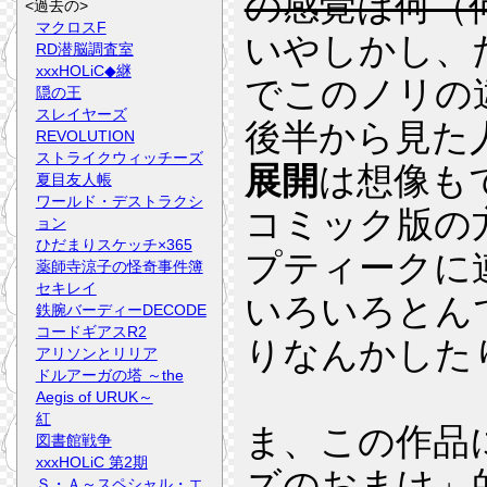
の感覚は何（
<過去の>
マクロスF
いやしかし、
RD潜脳調査室
xxxHOLiC◆継
でこのノリの
隠の王
スレイヤーズ
後半から見た
REVOLUTION
ストライクウィッチーズ
展開
は想像も
夏目友人帳
ワールド・デストラクシ
コミック版の
ョン
ひだまりスケッチ×365
プティークに
薬師寺涼子の怪奇事件簿
セキレイ
いろいろとん
鉄腕バーディーDECODE
コードギアスR2
りなんかした
アリソンとリリア
ドルアーガの塔 ～the
Aegis of URUK～
紅
ま、この作品に
図書館戦争
xxxHOLiC 第2期
ズのおまけ」
Ｓ・Ａ～スペシャル・エ