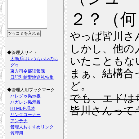
２？（何
やっぱ皆川さ
しかし、他の
◆管理人サイト
いたこともな
太陽系はいつもハレのち
グゥ
まぁ、結構合
東方司令部諜報課
日記別館聖地巡礼特集
ど。
◆管理人用ブックマーク
でも、エドは
ハレグゥ掲示板
ハガレン掲示板
皆川さんって
HTML色見本
リンクコーナー
アンテナ
管理人おすすめリンク
管理用