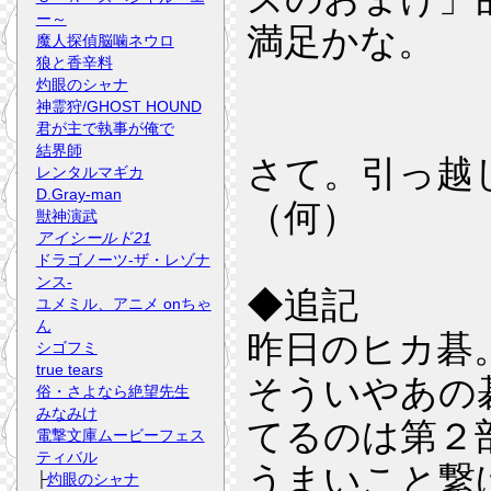
ー～
満足かな。
魔人探偵脳噛ネウロ
狼と香辛料
灼眼のシャナ
神霊狩/GHOST HOUND
君が主で執事が俺で
結界師
さて。引っ越
レンタルマギカ
D.Gray-man
（何）
獣神演武
アイシールド21
ドラゴノーツ-ザ・レゾナ
ンス-
◆追記
ユメミル、アニメ onちゃ
ん
昨日のヒカ碁
シゴフミ
true tears
そういやあの
俗・さよなら絶望先生
みなみけ
てるのは第２
電撃文庫ムービーフェス
ティバル
うまいこと繋
├
灼眼のシャナ