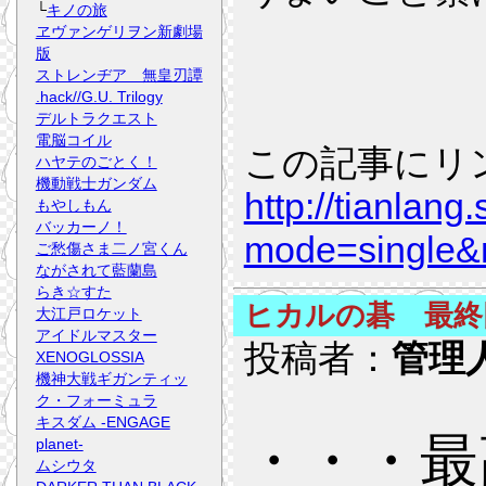
└
キノの旅
ヱヴァンゲリヲン新劇場
版
ストレンヂア 無皇刃譚
.hack//G.U. Trilogy
デルトラクエスト
電脳コイル
この記事にリ
ハヤテのごとく！
機動戦士ガンダム
http://tianlang
もやしもん
バッカーノ！
mode=single
ご愁傷さま二ノ宮くん
ながされて藍蘭島
らき☆すた
ヒカルの碁 最終
大江戸ロケット
アイドルマスター
投稿者：
管理
XENOGLOSSIA
機神大戦ギガンティッ
ク・フォーミュラ
キスダム -ENGAGE
・・・最
planet-
ムシウタ