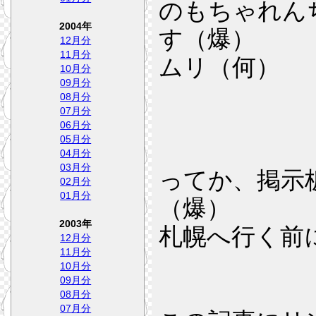
のもちゃれん
2004年
す（爆）
12月分
11月分
ムリ（何）
10月分
09月分
08月分
07月分
06月分
05月分
04月分
03月分
ってか、掲示
02月分
01月分
（爆）
2003年
札幌へ行く前
12月分
11月分
10月分
09月分
08月分
07月分