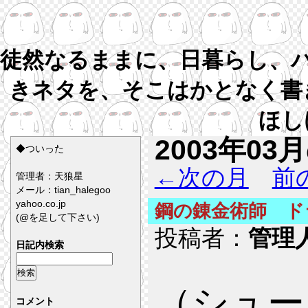
徒然なるままに、日暮らし、
きネタを、そこはかとなく書
ほし
2003年03
◆ついった
←次の月
前
管理者：天狼星
メール：tian_halegoo
yahoo.co.jp
鋼の錬金術師 ド
(@を足して下さい)
投稿者：
管理
日記内検索
（シュー
コメント