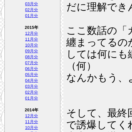
だに理解でき
03月分
02月分
01月分
ここ数話の「
2015年
12月分
纏まってるの
11月分
10月分
しては何にも
09月分
08月分
（何）
07月分
06月分
なんかもう、
05月分
04月分
03月分
02月分
01月分
そして、最終
2014年
12月分
で誘爆してく
11月分
10月分