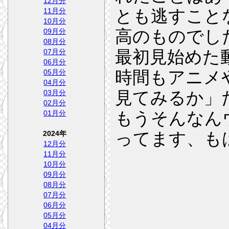
12月分
とも逃すこと
11月分
10月分
高のものでし
09月分
08月分
最初見始めた
07月分
06月分
時間もアニメ
05月分
04月分
見てみるか」
03月分
02月分
もうそんなん
01月分
ってます、も
2024年
12月分
11月分
10月分
09月分
08月分
07月分
06月分
05月分
04月分