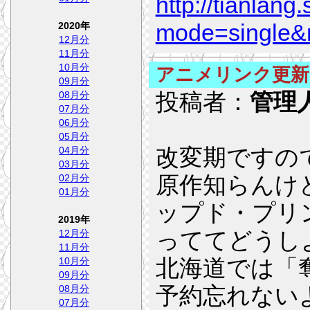
http://tianlang
mode=single
2020年
12月分
11月分
10月分
アニメリンク更新
09月分
投稿者：
管理
08月分
07月分
06月分
05月分
改変期ですの
04月分
03月分
原作知らんけ
02月分
01月分
ップド・プリ
2019年
っててどうし
12月分
11月分
北海道では「
10月分
09月分
予約忘れない
08月分
07月分