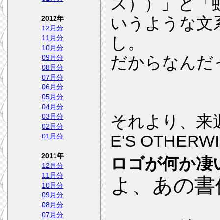
ス））」と「虹
いうような文
2012年
12月分
し。
11月分
10月分
だからなんだ
09月分
08月分
07月分
06月分
05月分
04月分
それより、来
03月分
02月分
E'S OTHER
01月分
2011年
ロゴが何か凄
12月分
11月分
よ、あの書
10月分
09月分
08月分
07月分