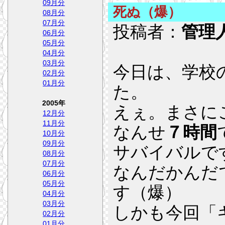
09月分
死ぬ（爆）
08月分
07月分
投稿者：
管理
06月分
05月分
04月分
03月分
今日は、学校
02月分
01月分
た。
2005年
えぇ。まさに
12月分
11月分
なんせ
７時間
10月分
09月分
サバイバルで
08月分
07月分
なんだかんだ
06月分
05月分
す（爆）
04月分
03月分
しかも今回「
02月分
01月分