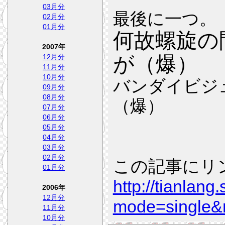
03月分
最後に一つ。
02月分
01月分
何故螺旋の
2007年
が（爆）
12月分
11月分
10月分
バンダイビジ
09月分
08月分
（爆）
07月分
06月分
05月分
04月分
03月分
02月分
この記事にリ
01月分
http://tianlang
2006年
12月分
mode=single
11月分
10月分