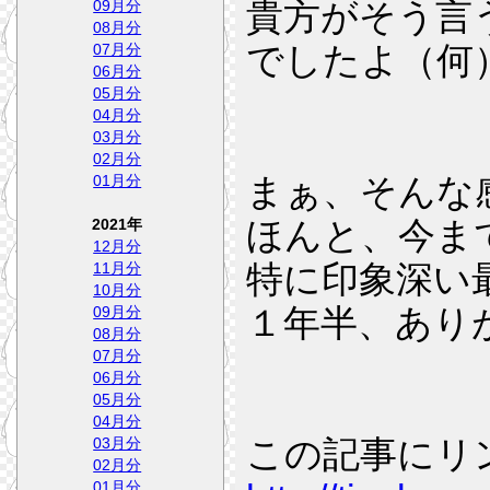
貴方がそう言
09月分
08月分
でしたよ（何
07月分
06月分
05月分
04月分
03月分
02月分
まぁ、そんな
01月分
ほんと、今ま
2021年
12月分
特に印象深い
11月分
10月分
１年半、あり
09月分
08月分
07月分
06月分
05月分
04月分
この記事にリ
03月分
02月分
01月分