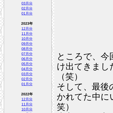
03月分
02月分
01月分
2023年
12月分
11月分
10月分
09月分
08月分
ところで、今
07月分
06月分
け出てきまし
05月分
04月分
（笑）
03月分
02月分
そして、最後
01月分
かれてた中に
2022年
12月分
笑）
11月分
10月分