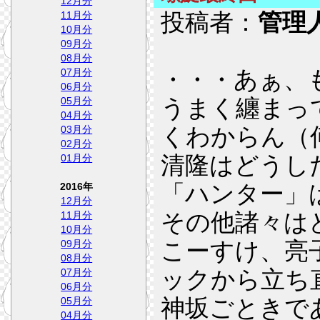
12月分
投稿者：
管理
11月分
10月分
09月分
08月分
・・・あぁ、
07月分
06月分
うまく纏まっ
05月分
04月分
くわからん（
03月分
02月分
清隆はどうし
01月分
「ハンター」
2016年
12月分
その他諸々は
11月分
10月分
こーすけ、亮
09月分
08月分
ックから立ち
07月分
06月分
神坂ごときで
05月分
04月分