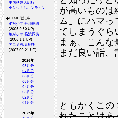
中国鉄道大紀行
が高いものは
乗りつぶしオンライン
ム」にハマっ
◆HTML化記事
絶対少年 丹那探訪
てしまうぐら
(2005.9.30 UP)
絶対少年 横浜探訪
まぁ、こんな
(2006.1.1 UP)
アニメ視聴履歴
まだ良い話、
(2007.09.21 UP)
2026年
08月分
07月分
06月分
05月分
04月分
03月分
02月分
ともかくこの
01月分
れたことはあ
2025年