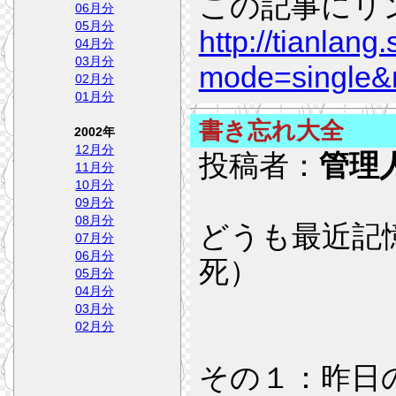
この記事にリ
06月分
05月分
http://tianlang
04月分
03月分
mode=single
02月分
01月分
書き忘れ大全
2002年
12月分
投稿者：
管理
11月分
10月分
09月分
08月分
どうも最近記憶
07月分
06月分
死）
05月分
04月分
03月分
02月分
その１：昨日