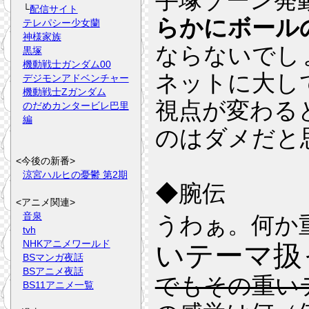
手塚ゾーン発
└
配信サイト
らかにボール
テレパシー少女蘭
神様家族
ならないでし
黒塚
機動戦士ガンダム00
ネットに大し
デジモンアドベンチャー
機動戦士Zガンダム
視点が変わる
のだめカンタービレ巴里
編
のはダメだと
<今後の新番>
涼宮ハルヒの憂鬱 第2期
◆腕伝
<アニメ関連>
音泉
うわぁ。何か
tvh
NHKアニメワールド
いテーマ扱
BSマンガ夜話
BSアニメ夜話
でもその重い
BS11アニメ一覧