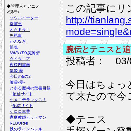
この記事にリ
◆管理人とアニメ
<現行>
http://tianlang
ソウルイーター
巌窟王
mode=single
とらドラ！
黒執事
かんなぎ
銀魂
腕伝とテニスと追
NARUTO疾風伝
投稿者：
03/0
タイタニア
夜桜四重奏
屍姫 赫
今日の5の2
今日はちょっ
喰霊-零-
とある魔術の禁書目録
て来たので今
└
配信サイト
ケメコデラックス！
└
配信サイト
ケロロ軍曹
◆テニス
家庭教師ヒットマン
REBORN!
鉄のラインバレル