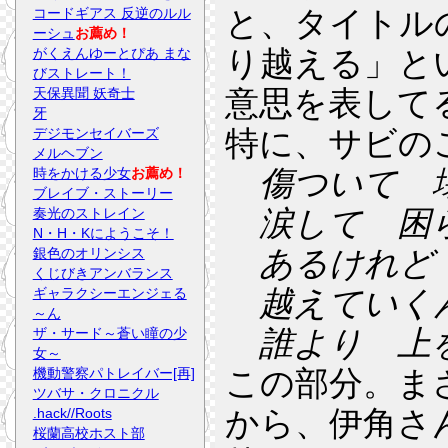
と、タイトルの「Get Over
コードギアス 反逆のルル
ーシュ
お薦め！
り越える」と
がくえんゆーとぴあ まな
びストレート！
意思を表して
天保異聞 妖奇士
牙
特に、サビの
デジモンセイバーズ
メルヘブン
傷ついて 
時をかける少女
お薦め！
ブレイブ・ストーリー
涙して 困
奏光のストレイン
N・H・Kにようこそ！
あるけれど
銀色のオリンシス
くじびきアンバランス
越えていく
ギャラクシーエンジェる
～ん
誰より 上
ザ・サード～蒼い瞳の少
女～
この部分。ま
機動警察パトレイバー[再]
ツバサ・クロニクル
から、伊角さ
.hack//Roots
桜蘭高校ホスト部