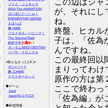
この辺はジャ
ゾイド・ジェネシス
が、それにし
ARIA The ANIMATION
ぱにぽにだっしゅ！
ね。
EREMENTAR GERAD
まほらば
終盤、ヒカル
舞-HiME
フルメタル・パニック！
子は、「佐為
The Second Raid
絶対少年
お薦め！
んですね。
ガンダムSEED DESTINY
ツバサ・クロニクル
この最終回以
<映らなかった('A`)>
まりってわけ
ガン×ソード
舞-乙HiME
原作の方は第
クラスターエッジ
ここで終わっ
◆ゲーム
.hack
「佐為編」が
.hack//G.U.(CC2)
と知った今と
◆鉄道関連