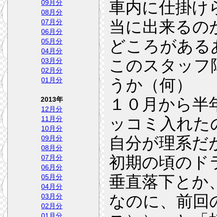
車内に仕掛け
09月分
08月分
当に出来るの
07月分
06月分
どころがある
05月分
04月分
このスタッフ
03月分
02月分
うか（何）
01月分
１０月から半
2013年
12月分
ッコミ入れた
11月分
10月分
自分が理系だ
09月分
08月分
初期の頃のド
07月分
06月分
垂直落下とか
05月分
04月分
なのに、前回の
03月分
02月分
01月分