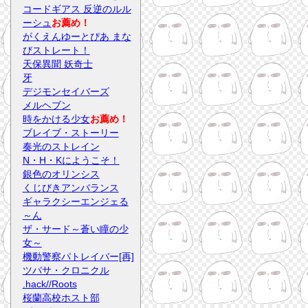
コードギアス 反逆のルル
ーシュ
お薦め！
がくえんゆーとぴあ まな
びストレート！
天保異聞 妖奇士
牙
デジモンセイバーズ
メルヘブン
時をかける少女
お薦め！
ブレイブ・ストーリー
奏光のストレイン
N・H・Kにようこそ！
銀色のオリンシス
くじびきアンバランス
ギャラクシーエンジェる
～ん
ザ・サード～蒼い瞳の少
女～
機動警察パトレイバー[再]
ツバサ・クロニクル
.hack//Roots
桜蘭高校ホスト部