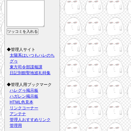
◆管理人サイト
太陽系はいつもハレのち
グゥ
東方司令部諜報課
日記別館聖地巡礼特集
◆管理人用ブックマーク
ハレグゥ掲示板
ハガレン掲示板
HTML色見本
リンクコーナー
アンテナ
管理人おすすめリンク
管理用