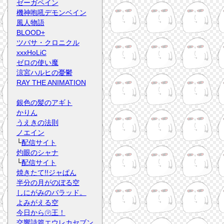
ゼーガペイン
機神咆吼デモンベイン
風人物語
BLOOD+
ツバサ・クロニクル
xxxHoLiC
ゼロの使い魔
涼宮ハルヒの憂鬱
RAY THE ANIMATION
銀色の髪のアギト
かりん
うえきの法則
ノエイン
└
配信サイト
灼眼のシャナ
└
配信サイト
焼きたて!!ジャぱん
半分の月がのぼる空
しにがみのバラッド。
よみがえる空
今日から㋮王！
交響詩篇エウレカセブン