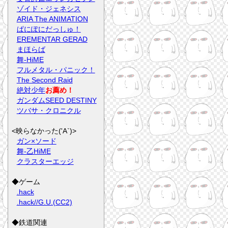
ゾイド・ジェネシス
ARIA The ANIMATION
ぱにぽにだっしゅ！
EREMENTAR GERAD
まほらば
舞-HiME
フルメタル・パニック！
The Second Raid
絶対少年
お薦め！
ガンダムSEED DESTINY
ツバサ・クロニクル
<映らなかった('A`)>
ガン×ソード
舞-乙HiME
クラスターエッジ
◆ゲーム
.hack
.hack//G.U.(CC2)
◆鉄道関連