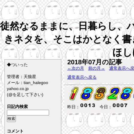
徒然なるままに、日暮らし、
きネタを、そこはかとなく書
ほし
2018年07月の記事
◆ついった
←次の月
前の月→
通常表示へ
管理者：天狼星
通常表示へ戻る
メール：tian_halegoo
yahoo.co.jp
(@を足して下さい)
日記内検索
昨日：
今日：
コメント