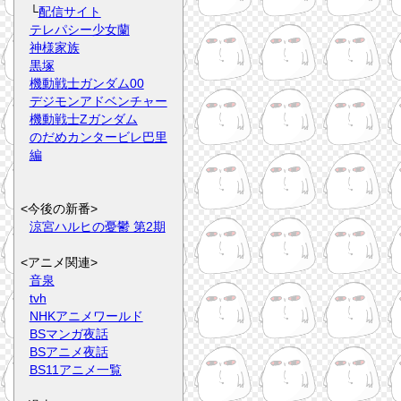
└
配信サイト
テレパシー少女蘭
神様家族
黒塚
機動戦士ガンダム00
デジモンアドベンチャー
機動戦士Zガンダム
のだめカンタービレ巴里
編
<今後の新番>
涼宮ハルヒの憂鬱 第2期
<アニメ関連>
音泉
tvh
NHKアニメワールド
BSマンガ夜話
BSアニメ夜話
BS11アニメ一覧