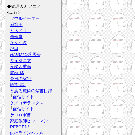
◆管理人とアニメ
<現行>
ソウルイーター
巌窟王
とらドラ！
黒執事
かんなぎ
銀魂
NARUTO疾風伝
タイタニア
夜桜四重奏
屍姫 赫
今日の5の2
喰霊-零-
とある魔術の禁書目録
└
配信サイト
ケメコデラックス！
└
配信サイト
ケロロ軍曹
家庭教師ヒットマン
REBORN!
鉄のラインバレル