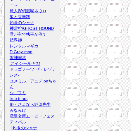
ー～
魔人探偵脳噛ネウロ
狼と香辛料
灼眼のシャナ
神霊狩/GHOST HOUND
君が主で執事が俺で
結界師
レンタルマギカ
D.Gray-man
獣神演武
アイシールド21
ドラゴノーツ-ザ・レゾナ
ンス-
ユメミル、アニメ onちゃ
ん
シゴフミ
true tears
俗・さよなら絶望先生
みなみけ
電撃文庫ムービーフェス
ティバル
├
灼眼のシャナ