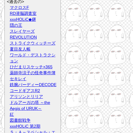
<過去の>
マクロスF
RD潜脳調査室
xxxHOLiC◆継
隠の王
スレイヤーズ
REVOLUTION
ストライクウィッチーズ
夏目友人帳
ワールド・デストラクシ
ョン
ひだまりスケッチ×365
薬師寺涼子の怪奇事件簿
セキレイ
鉄腕バーディーDECODE
コードギアスR2
アリソンとリリア
ドルアーガの塔 ～the
Aegis of URUK～
紅
図書館戦争
xxxHOLiC 第2期
Ｓ・Ａ～スペシャル・エ