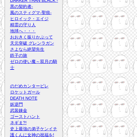
DARKER THAN BLACK -
黒の契約者-
風のスティグマ-聖痕-
ヒロイック・エイジ
精霊の守り人
地球へ・・・
おおきく振りかぶって
天元突破 グレンラガン
さよなら絶望先生
鉄子の旅
ゼロの使い魔～双月の騎
士
のだめカンタービレ
ロケットガール
DEATH NOTE
妖逆門
武装錬金
ゴーストハント
ネギま?!
史上最強の弟子ケンイチ
護くんに女神の祝福を!