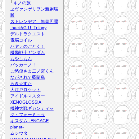
└
キノの旅
ヱヴァンゲリヲン新劇場
版
ストレンヂア 無皇刃譚
.hack//G.U. Trilogy
デルトラクエスト
電脳コイル
ハヤテのごとく！
機動戦士ガンダム
もやしもん
バッカーノ！
ご愁傷さま二ノ宮くん
ながされて藍蘭島
らき☆すた
大江戸ロケット
アイドルマスター
XENOGLOSSIA
機神大戦ギガンティッ
ク・フォーミュラ
キスダム -ENGAGE
planet-
ムシウタ