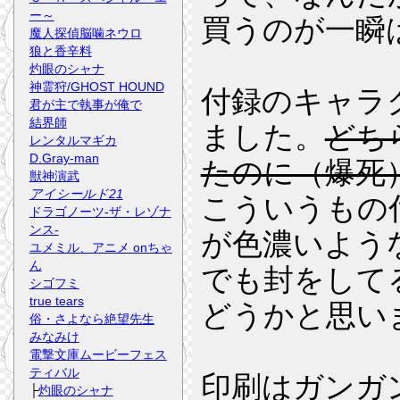
ー～
買うのが一瞬
魔人探偵脳噛ネウロ
狼と香辛料
灼眼のシャナ
神霊狩/GHOST HOUND
付録のキャラク
君が主で執事が俺で
結界師
ました。
どち
レンタルマギカ
D.Gray-man
たのに（爆死
獣神演武
アイシールド21
こういうもの
ドラゴノーツ-ザ・レゾナ
ンス-
が色濃いよう
ユメミル、アニメ onちゃ
ん
でも封をして
シゴフミ
true tears
どうかと思い
俗・さよなら絶望先生
みなみけ
電撃文庫ムービーフェス
ティバル
印刷はガンガ
├
灼眼のシャナ