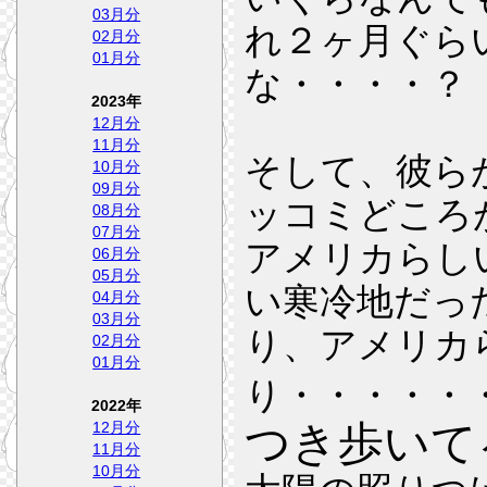
03月分
れ２ヶ月ぐら
02月分
01月分
な・・・・？
2023年
12月分
11月分
そして、彼ら
10月分
09月分
ッコミどころ
08月分
07月分
アメリカらし
06月分
05月分
い寒冷地だっ
04月分
03月分
り、アメリカ
02月分
01月分
り・・・・・
2022年
つき歩いて
12月分
11月分
10月分