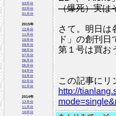
03月分
（爆死）実は
02月分
01月分
2015年
さて。明日は
12月分
11月分
ド」の創刊日
10月分
09月分
第１号は買お
08月分
07月分
06月分
05月分
04月分
03月分
この記事にリ
02月分
01月分
http://tianlang
2014年
mode=single&
12月分
11月分
10月分