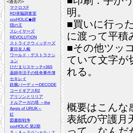
■印刷：手が
<過去の>
マクロスF
明。
RD潜脳調査室
xxxHOLiC◆継
■買いに行った
隠の王
スレイヤーズ
に渡って平積
REVOLUTION
ストライクウィッチーズ
■その他ツッ
夏目友人帳
ワールド・デストラクシ
ていて文字が
ョン
ひだまりスケッチ×365
れる。
薬師寺涼子の怪奇事件簿
セキレイ
広告
鉄腕バーディーDECODE
コードギアスR2
アリソンとリリア
ドルアーガの塔 ～the
概要はこんな
Aegis of URUK～
紅
表紙の守護月
図書館戦争
xxxHOLiC 第2期
って、なんだ
Ｓ・Ａ～スペシャル・エ