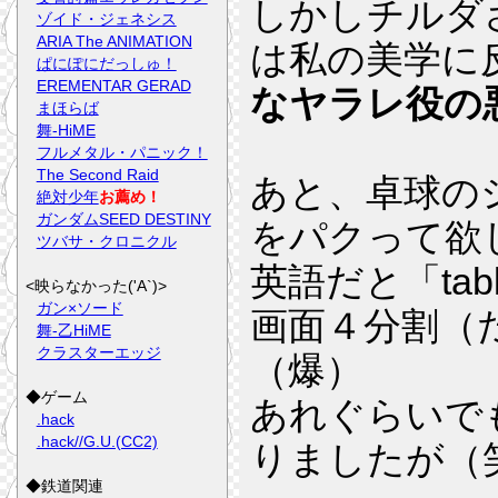
しかしチルダ
ゾイド・ジェネシス
ARIA The ANIMATION
は私の美学に
ぱにぽにだっしゅ！
EREMENTAR GERAD
なヤラレ役の
まほらば
舞-HiME
フルメタル・パニック！
The Second Raid
あと、卓球の
絶対少年
お薦め！
ガンダムSEED DESTINY
をパクって欲
ツバサ・クロニクル
英語だと「tabl
<映らなかった('A`)>
ガン×ソード
画面４分割（
舞-乙HiME
クラスターエッジ
（爆）
◆ゲーム
あれぐらいで
.hack
.hack//G.U.(CC2)
りましたが（
◆鉄道関連