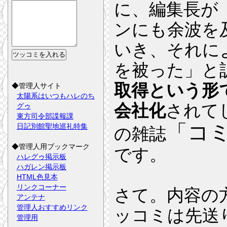
に、編集長が
ンにも余波を
いき、それに
を被った」と
取得という形
◆管理人サイト
太陽系はいつもハレのち
会社化
されて
グゥ
東方司令部諜報課
「コ
日記別館聖地巡礼特集
の雑誌
◆管理人用ブックマーク
です。
ハレグゥ掲示板
ハガレン掲示板
HTML色見本
リンクコーナー
さて。内容の
アンテナ
管理人おすすめリンク
ッコミは先送
管理用