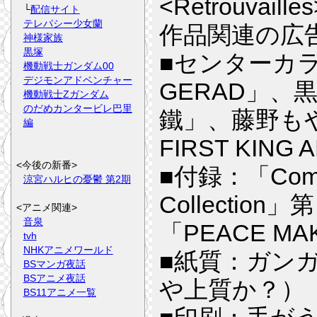
<Retrouva
└
配信サイト
テレパシー少女蘭
作品関連の広
神様家族
黒塚
■センターカラ
機動戦士ガンダム00
デジモンアドベンチャー
GERAD」、黒
機動戦士Zガンダム
のだめカンタービレ巴里
鐵」、藤野もや
編
FIRST KING
<今後の新番>
■付録：「ComicB
涼宮ハルヒの憂鬱 第2期
Collecti
<アニメ関連>
音泉
「PEACE M
tvh
NHKアニメワールド
■紙質：ガン
BSマンガ夜話
BSアニメ夜話
や上質か？）
BS11アニメ一覧