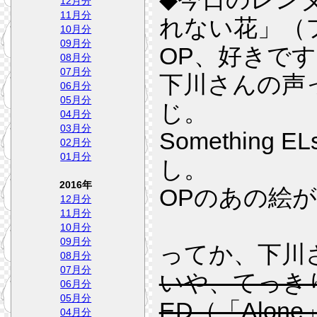
12月分
11月分
れない花」（フ
10月分
09月分
OP、好きで
08月分
07月分
下川さんの声
06月分
05月分
じ。
04月分
03月分
Somethin
02月分
01月分
し。
2016年
OPのあの絵
12月分
11月分
10月分
09月分
ってか、下川
08月分
07月分
いや、てっき
06月分
05月分
ED（「Alo
04月分