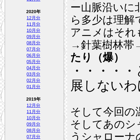
ー山脈沿いに
2020年
ら多少は理解
12月分
11月分
アニメはそれ
10月分
09月分
→針葉樹林帯
08月分
07月分
たり（爆）
06月分
05月分
・・・・・
04月分
03月分
02月分
展しないわ
01月分
2019年
12月分
そして今回の
11月分
10月分
そしてあのシ
09月分
08月分
うシャローナ
07月分