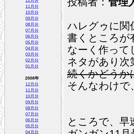
投稿者：
管理
12月分
11月分
10月分
09月分
ハレグゥに関
08月分
07月分
書くところが
06月分
05月分
なーく作って
04月分
03月分
ネタがあり次
02月分
01月分
続くかどうか
2008年
そんなわけで
12月分
11月分
10月分
09月分
08月分
07月分
ところで、早
06月分
05月分
ガンガン11月号
04月分