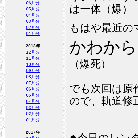
06月分
は一体（爆）
05月分
04月分
03月分
もはや最近の
02月分
01月分
かわから
2018年
12月分
11月分
（爆死）
10月分
09月分
08月分
07月分
でも次回は原
06月分
05月分
ので、軌道修
04月分
03月分
02月分
01月分
2017年
◆今日のレンタ