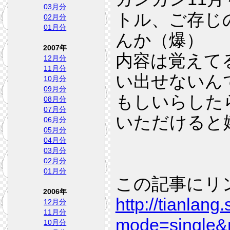
03月分
トル、ご存じ
02月分
01月分
んか（爆）
2007年
内容は覚えて
12月分
11月分
い出せないん
10月分
09月分
もしいらした
08月分
07月分
いただけると
06月分
05月分
04月分
03月分
02月分
01月分
この記事にリ
2006年
http://tianlang
12月分
11月分
mode=single&
10月分