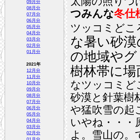
太陽の照りつ
09月分
08月分
つみんな
冬仕
07月分
06月分
ツッコミどこ
05月分
04月分
な暑い砂漠
03月分
02月分
01月分
の地域やグ
2021年
樹林帯に場
12月分
11月分
なツッコミど
10月分
09月分
砂漠と針葉樹
08月分
07月分
や猛吹雪の起
06月分
05月分
いやね・・・
04月分
03月分
よ。雪山の。
02月分
01月分