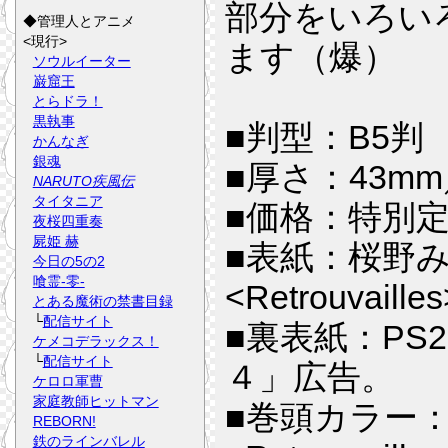
部分をいろい
◆管理人とアニメ
<現行>
ます（爆）
ソウルイーター
巌窟王
とらドラ！
黒執事
■判型：B5判
かんなぎ
銀魂
■厚さ：43mm
NARUTO疾風伝
タイタニア
■価格：特別定
夜桜四重奏
屍姫 赫
■表紙：桜野
今日の5の2
喰霊-零-
<Retrouva
とある魔術の禁書目録
└
配信サイト
■裏表紙：P
ケメコデラックス！
└
配信サイト
４」広告。
ケロロ軍曹
家庭教師ヒットマン
■巻頭カラー
REBORN!
鉄のラインバレル