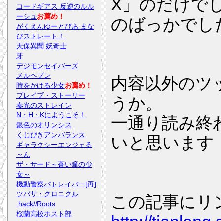
X」のだけで
コードギアス 反逆のルル
ーシュ
お薦め！
のばっかでし
がくえんゆーとぴあ まな
びストレート！
天保異聞 妖奇士
牙
デジモンセイバーズ
メルヘブン
内容以外のツ
時をかける少女
お薦め！
ブレイブ・ストーリー
うか。
奏光のストレイン
N・H・Kにようこそ！
一通り読み終
銀色のオリンシス
くじびきアンバランス
いと思います
ギャラクシーエンジェる
～ん
ザ・サード～蒼い瞳の少
女～
機動警察パトレイバー[再]
ツバサ・クロニクル
この記事にリ
.hack//Roots
桜蘭高校ホスト部