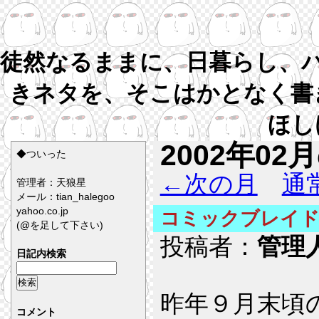
徒然なるままに、日暮らし、
きネタを、そこはかとなく書
ほし
2002年02
◆ついった
←次の月
通
管理者：天狼星
メール：tian_halegoo
yahoo.co.jp
コミックブレイ
(@を足して下さい)
投稿者：
管理
日記内検索
昨年９月末頃
コメント