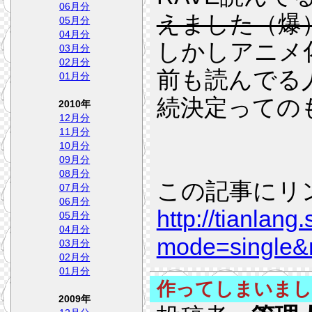
06月分
えました（爆
05月分
04月分
しかしアニメ
03月分
02月分
前も読んでる
01月分
続決定っての
2010年
12月分
11月分
10月分
09月分
08月分
この記事にリ
07月分
06月分
http://tianlang
05月分
04月分
mode=single&
03月分
02月分
01月分
作ってしまいまし
2009年