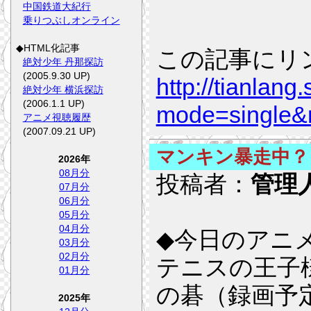
中国鉄道大紀行
乗りつぶしオンライン
◆HTML化記事
この記事にリ
絶対少年 丹那探訪
(2005.9.30 UP)
http://tianlang
絶対少年 横浜探訪
(2006.1.1 UP)
mode=single&
アニメ視聴履歴
(2007.09.21 UP)
マンキン暴走中？
2026年
08月分
投稿者：
管理
07月分
06月分
05月分
04月分
◆今日のアニ
03月分
02月分
テニスの王子
01月分
の碁（録画予
2025年