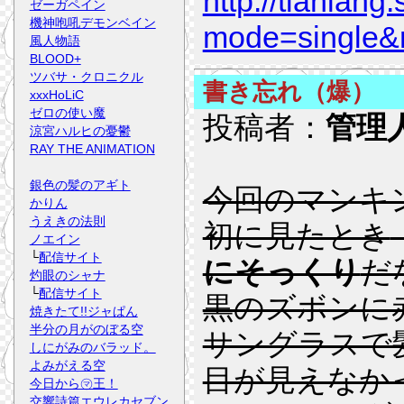
http://tianlang
ゼーガペイン
機神咆吼デモンベイン
mode=single&
風人物語
BLOOD+
ツバサ・クロニクル
書き忘れ（爆）
xxxHoLiC
ゼロの使い魔
投稿者：
管理
涼宮ハルヒの憂鬱
RAY THE ANIMATION
銀色の髪のアギト
今回のマンキ
かりん
うえきの法則
初に見たとき
ノエイン
└
配信サイト
にそっくり
だ
灼眼のシャナ
└
配信サイト
黒のズボンに
焼きたて!!ジャぱん
半分の月がのぼる空
サングラスで
しにがみのバラッド。
よみがえる空
目が見えなか
今日から㋮王！
交響詩篇エウレカセブン