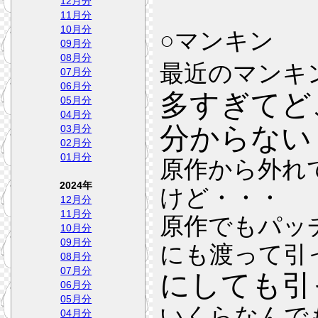
12月分
11月分
10月分
○マンキン
09月分
08月分
最近のマンキ
07月分
06月分
多すぎてど
05月分
04月分
分からない
03月分
02月分
01月分
原作から外れ
2024年
けど・・・
12月分
11月分
原作でもパッ
10月分
09月分
にも渡って引
08月分
07月分
にしても引
06月分
05月分
いくらなんで
04月分