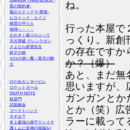
DARKER THAN BLACK -
ね。
黒の契約者-
風のスティグマ-聖痕-
ヒロイック・エイジ
精霊の守り人
行った本屋で
地球へ・・・
おおきく振りかぶって
っくり。新創
天元突破 グレンラガン
さよなら絶望先生
の存在ですか
鉄子の旅
ゼロの使い魔～双月の騎
か？（爆）
士
あと、まだ無
のだめカンタービレ
思いますが、
ロケットガール
DEATH NOTE
ガンガンとか
妖逆門
武装錬金
とか（笑）広
ゴーストハント
ネギま?!
ラーに載ってる
史上最強の弟子ケンイチ
護くんに女神の祝福を!