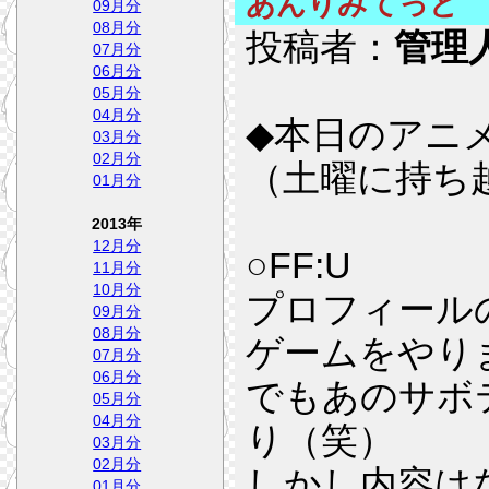
あんりみてっど
09月分
08月分
投稿者：
管理
07月分
06月分
05月分
04月分
◆本日のアニメ
03月分
02月分
（土曜に持ち
01月分
2013年
12月分
○FF:U
11月分
10月分
プロフィール
09月分
08月分
ゲームをやり
07月分
06月分
でもあのサボ
05月分
04月分
り（笑）
03月分
02月分
しかし内容は
01月分