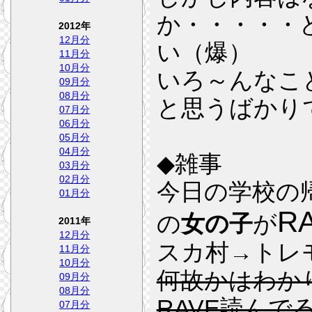
か・・・・・
2012年
12月分
い（爆）
11月分
10月分
いろ～んなこ
09月分
08月分
と思うばかり
07月分
06月分
05月分
04月分
◆雑事
03月分
02月分
今日の学校の
01月分
R
の
女の子
が
2011年
12月分
スカ村→トレ
11月分
10月分
何故かはわか
09月分
08月分
RAVE読ん
07月分