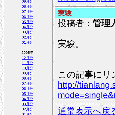
09月分
08月分
実験
07月分
06月分
投稿者：
管理
05月分
04月分
03月分
02月分
実験。
01月分
2005年
12月分
11月分
10月分
この記事にリ
09月分
08月分
http://tianlang
07月分
06月分
mode=single&
05月分
04月分
03月分
通常表示へ戻
02月分
01月分