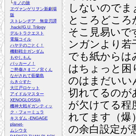
└
キノの旅
しないのでま
ヱヴァンゲリヲン新劇場
版
ところどころ
ストレンヂア 無皇刃譚
.hack//G.U. Trilogy
そこ見易いで
デルトラクエスト
電脳コイル
ンガンより若
ハヤテのごとく！
機動戦士ガンダム
でも紙からは
もやしもん
バッカーノ！
はちょっと困
ご愁傷さま二ノ宮くん
ながされて藍蘭島
のはまだいい
らき☆すた
大江戸ロケット
切れてるのが
アイドルマスター
XENOGLOSSIA
が欠けてる程
機神大戦ギガンティッ
ク・フォーミュラ
れてます（爆
キスダム -ENGAGE
planet-
の余白設定が
ムシウタ