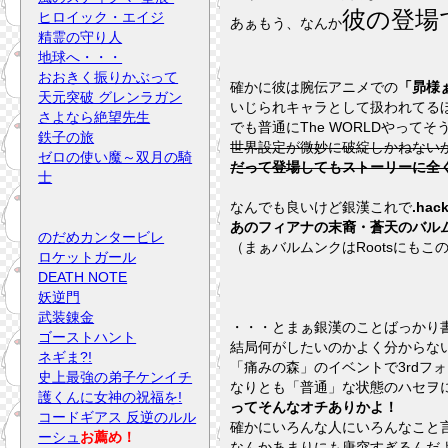
彼の登場
ヒロイック・エイジ
あぁもう、なんか
精霊の守り人
地球へ・・・
おおきく振りかぶって
確かに彼は腕伝アニメでの
「昴様ぁ
天元突破 グレンラガン
いじられキャラとして扱われてるほ
さよなら絶望先生
でも普通にThe WORLDやっ
鉄子の旅
世界設定が微妙に破綻しかねないか
ゼロの使い魔～双月の騎
だって登場してもストーリーに全く
士
なんでも良いけど銀漢これで
.h
あのフィアナの末裔・蒼天のバルム
のだめカンタービレ
（まぁバルムンクはRootsにも
ロケットガール
DEATH NOTE
妖逆門
武装錬金
・・・とまぁ銀漢のことばっかり書
ゴーストハント
結局何がしたいのかよく分からな
ネギま?!
「痛みの森」のイベントで3rd
史上最強の弟子ケンイチ
なりとも「普通」な状態のハセヲ
護くんに女神の祝福を!
ってそんなオチありかよ！
コードギアス 反逆のルル
確かにいろんな人にいろんなこと
ーシュ
お薦め！
なんかあまりにも唐突すぎるんだ