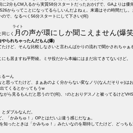
開始前に2分もCM入るから実質58分スタートだったおかげで、GAよりは
526からってことになってるらしいんだよねぇ。来週はその時間だし。
ので、なるべく56分スタートにして下さい(何)
ライト
月
の声が環にしか聞こえません(爆笑
と同じく
やられちゃったんだもん(爆)
てたけど、そんな比較しなさいと言わんばかりの流れで聞かされちゃぁも
こにも居ますね平野綾。ミサ役だから本編にはまだ出てきてないけど。
ェるーん
なと思ってたけど、まぁあのよく分からない変なノリ(なんだそりゃ)は
か出てくるとかってもうw
ながら見るもんだと思うので(何)、↑のとおりデスノと被ってるけどVH
」とダブルなんだ。
ど、「かみちゅ！」OPとはだいぶ違う感じだなぁ。
とを知ったときは「かみちゅ！」みたいなのを期待してたけど、どっちも