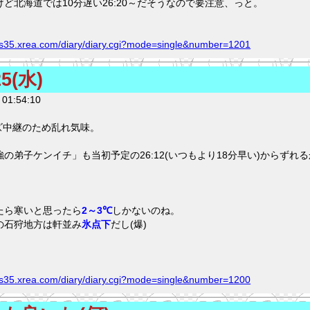
ど北海道では10分遅い26:20～だそうなので要注意、っと。
ng.s35.xrea.com/diary/diary.cgi?mode=single&number=1201
5(水)
01:54:10
ズ中継のため乱れ気味。
の弟子ケンイチ」も当初予定の26:12(いつもより18分早い)からずれ
たら寒いと思ったら
2～3℃
しかないのね。
の石狩地方は軒並み
氷点下
だし(爆)
ng.s35.xrea.com/diary/diary.cgi?mode=single&number=1200