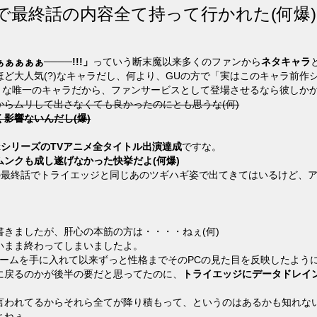
で最終話の内容全て持って行かれた(何爆)
ぁぁぁぁ────!!!」
っていう断末魔以来多くのファンから
ネタキャラ
ど大人気(?)なキャラだし、何より、GUの方で「実はこのキャラ前作
てそうな唯一のキャラだから、ファンサービスとして登場させるなら彼しか
らムリして出さなくても良かったのにとも思うな(何)
影響ないんだし(爆)
ackシリーズのTVアニメ全タイトル出演達成
ですな。
ンクも成し遂げなかった快挙だよ(何爆)
この最終話でトライエッジと同じあのツギハギ姿で出てきてはいるけど、
きましたが、肝心の本筋の方は・・・・ねぇ(何)
いまま終わってしまいましたよ。
フォームを手に入れて以来ずっと性格までそのPCの見た目を反映したよ
に戻るのかが後半の要だと思ってたのに、
トライエッジにデータドレイ
言われてるからそれら全てが降り積もって、というのはあるかも知れな
よねぇ。