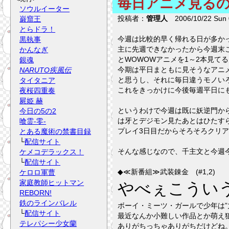
毎日アニメ見るの
ソウルイーター
投稿者：
管理人
2006/10/22 Sun 
巌窟王
とらドラ！
今週は比較的早く帰れる日が多か
黒執事
主に先週できなかったから今週末
かんなぎ
とWOWOWアニメを1～2本見て
銀魂
今期は平日まともに見そうなアニ
NARUTO疾風伝
と思うし、それに毎日違うモノいろ
タイタニア
これをきっかけに今後毎週平日に
夜桜四重奏
屍姫 赫
というわけで今週は既に妖逆門か
今日の5の2
は牙とデジモン見たあとはひたす
喰霊-零-
プレイ3日目だからそろそろクリ
とある魔術の禁書目録
└
配信サイト
そんな感じなので、千主文と今週
ケメコデラックス！
└
配信サイト
◆≪新番組≫武装錬金 (#1,2)
ケロロ軍曹
家庭教師ヒットマン
やべぇこういう
REBORN!
鉄のラインバレル
ボーイ・ミーツ・ガールで少年は
└
配信サイト
最近なんか小難しい作品とか萌え
テレパシー少女蘭
ありがちっちゃありがちだけどね