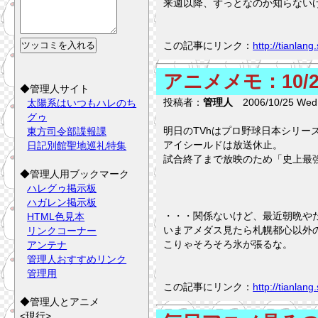
来週以降、ずっとなのか知らないけ
この記事にリンク：
http://tianla
アニメメモ：10/2
◆管理人サイト
投稿者：
管理人
2006/10/25 Wed 
太陽系はいつもハレのち
グゥ
明日のTVhはプロ野球日本シリー
東方司令部諜報課
アイシールドは放送休止。
日記別館聖地巡礼特集
試合終了まで放映のため「史上最強
◆管理人用ブックマーク
ハレグゥ掲示板
ハガレン掲示板
・・・関係ないけど、最近朝晩や
HTML色見本
いまアメダス見たら札幌都心以外
リンクコーナー
こりゃそろそろ氷が張るな。
アンテナ
管理人おすすめリンク
管理用
この記事にリンク：
http://tianla
◆管理人とアニメ
<現行>