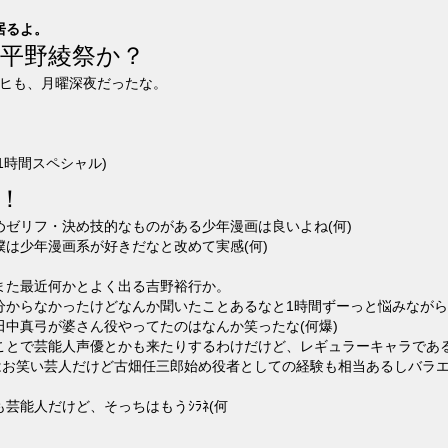
居るよ。
平野綾祭か？
ルヒも、月曜深夜だったな。
1時間スペシャル)
！
ゼリフ・決め技的なものがある少年漫画は良いよね(何)
は少年漫画系が好きだなと改めて実感(何)
また最近何かとよく出る吉野裕行か。
分からなかったけどなんか聞いたことあるなと1時間ずーっと悩みなが
中真弓が婆さん役やってたのはなんか笑ったな(何爆)
ことで芸能人声優とかも来たりするわけだけど、レギュラーキャラである
業はお笑い芸人だけど古畑任三郎始め役者としての経験も相当あるしバラ
芸能人だけど、そっちはもうｼﾗﾈ(何