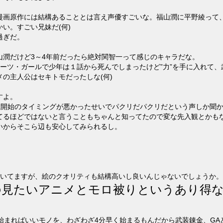
漫画原作には結構あることとは言え声優すごいな。福山潤に平野綾って
い。すごい兄妹だ(何)
過ぎだ。
山潤だけど3～4年前だったら絶対関智一って感じのキャラだな。
ミーツ・ガールで少年は１話から死んでしまったけど”力”を手に入れて
の主人公はセキトモだったしな(何)
すよ。
連載開始のタイミングが悪かったせいでパクリだパクリだという声しか聞
てるほどではないと言うこともちゃんと知ってたので変な先入観とかも
いからそこら辺も安心してみられるし。
書いてますが、絵のクオリティも結構高いし良いんじゃないでしょうか
の見たいアニメとモロ被りというあり得
0から始まればいいモノを、わざわざ4分早く始まるもんだから武装錬金、G