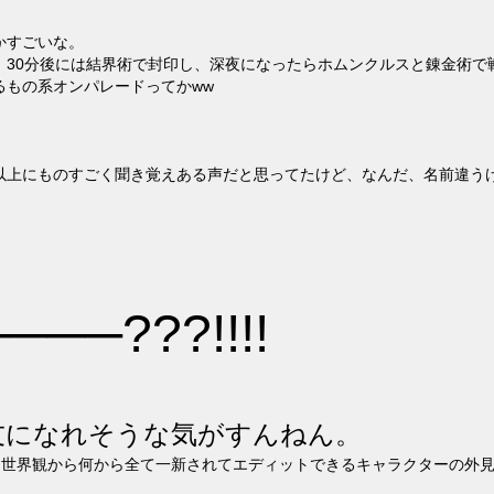
かすごいな。
30分後には結界術で封印し、深夜になったらホムンクルスと錬金術で戦
るもの系オンパレードってかww
にものすごく聞き覚えある声だと思ってたけど、なんだ、名前違うけどその実体
─???!!!!
友になれそうな気がすんねん。
は元となる世界観から何から全て一新されてエディットできるキャラクター