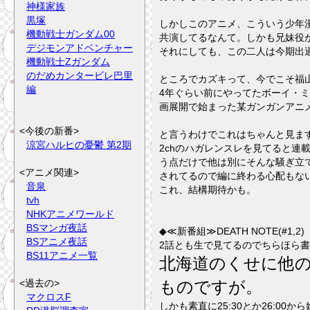
神様家族
黒塚
しかしこのアニメ、こういう少年
機動戦士ガンダム00
共演してるなんて。しかも兄妹役か
デジモンアドベンチャー
それにしても、この二人は今期出
機動戦士Zガンダム
のだめカンタービレ巴里
ところでカズキって、今でこそ福
編
4年ぐらい前にやってたボーイ・
画展開で始まった某ガンガンアニメ
<今後の新番>
と言うわけでこれはちゃんと見ま
涼宮ハルヒの憂鬱 第2期
2chのハガレンスレを見てると
う点だけで他は別にそんな騒ぎ立
<アニメ関連>
されてるので編に終わる心配もな
音泉
これ、結構期待かも。
tvh
NHKアニメワールド
BSマンガ夜話
◆≪新番組≫DEATH NOTE(#1,2)
BSアニメ夜話
2話とも生で見てるのでちらほら
BS11アニメ一覧
北海道のくせに他
<過去の>
ものですが。
マクロスF
しかも素直に25:30とか26:0