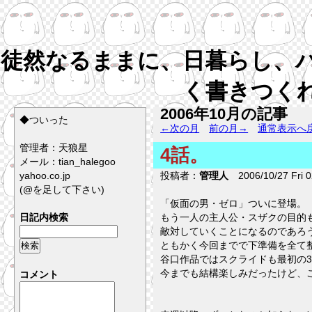
徒然なるままに、日暮らし、
く書きつく
2006年10月の記事
◆ついった
←次の月
前の月→
通常表示へ
管理者：天狼星
4話。
メール：tian_halegoo
yahoo.co.jp
投稿者：
管理人
2006/10/27 Fri 0
(@を足して下さい)
「仮面の男・ゼロ」ついに登場。
日記内検索
もう一人の主人公・スザクの目的
敵対していくことになるのであろ
ともかく今回までで下準備を全て
谷口作品ではスクライドも最初の
今までも結構楽しみだったけど、
コメント