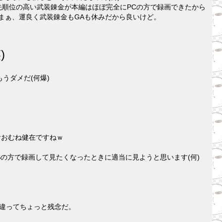
優先順位の高い武装錬金が本編はほぼ完全にPCの方で録画できたから
まぁ、運良く武装錬金もGAも休みだから良いけど。
)
うダメだ(何爆)
おおむね健在ですねｗ
Sの方で録画して見たくなったときに適当に見ようと思います(何)
違ってちょっと残念だ。