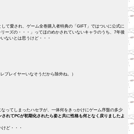
として愛され、ゲーム全巻購入者特典の「GIFT」ではついに公式に
シリーズの・・・」ってほのめかされていないキャラのうち、7年後
かいないとは思うけど・・・
アレプレイヤーいなそうだから除外ね。）
うになってしまったハセヲが、一体何をきっかけにゲーム序盤の多少
ンされてPCが初期化されたら姿と共に性格も何となく戻りましたよ
いけど・・・