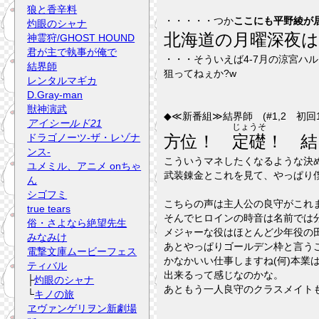
狼と香辛料
・・・・・つか
ここにも平野綾が
灼眼のシャナ
北海道の月曜深夜は
神霊狩/GHOST HOUND
君が主で執事が俺で
・・・そういえば4-7月の涼宮ハ
結界師
狙ってねぇか?w
レンタルマギカ
D.Gray-man
獣神演武
◆≪新番組≫結界師 (#1,2 初回
アイシールド21
じょうそ
ドラゴノーツ-ザ・レゾナ
方位！
定礎
！ 結
ンス-
こういうマネしたくなるような決め
ユメミル、アニメ onちゃ
武装錬金とこれを見て、やっぱり僕
ん
シゴフミ
こちらの声は主人公の良守がこれ
true tears
そんでヒロインの時音は名前では
俗・さよなら絶望先生
メジャーな役はほとんど少年役の田
みなみけ
あとやっぱりゴールデン枠と言う
電撃文庫ムービーフェス
かなかいい仕事しますね(何)本
ティバル
出来るって感じなのかな。
├
灼眼のシャナ
あともう一人良守のクラスメイトも
└
キノの旅
ヱヴァンゲリヲン新劇場