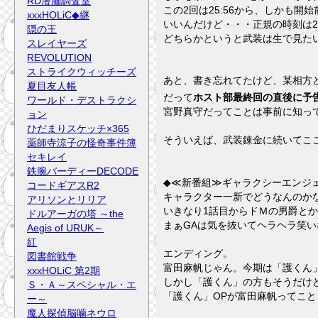
RD潜脳調査室
この2回は25:56から、しかも
xxxHOLiC◆継
いいんだけど・・・正規の時刻は2
隠の王
どちらかというと武装は生で見たい
スレイヤーズ
REVOLUTION
ストライクウィッチーズ
あと、書き忘れてたけど、某相方
夏目友人帳
だって
ホスト部最終回の直後に予告
ワールド・デストラクシ
宮野真守だってことは事前に知っ
ョン
ひだまりスケッチ×365
そういえば、武装錬金に続いてこ
薬師寺涼子の怪奇事件簿
セキレイ
鉄腕バーディーDECODE
◆≪新番組≫ギャラクシーエンジ
コードギアスR2
キャラクター一新でどうなんのか
アリソンとリリア
いきなり1話目からドＭの男爵と
ドルアーガの塔 ～the
まぁGAは気を抜いてヘラヘラ笑い
Aegis of URUK～
紅
エンディング。
図書館戦争
富田麻帆じゃん。今期は「護くん
xxxHOLiC 第2期
しかし「護くん」の方もそうだけ
Ｓ・Ａ～スペシャル・エ
「護くん」OPが富田麻帆ってこ
ー～
魔人探偵脳噛ネウロ