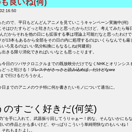
も良いね(何)
02:16:50
ったので、平日もどんどんアニメを見ていこうキャンペーン実施中(何)
こそはひたすらどっと吐きたいなと思ったからだけど、考えてみたら毎
るんだからそれを他の日にも拡張する事は理論上可能だなと思ったわけで
メが13本もあるから全部をその日の内に処理するのはいくらなんでも厳
いろ見るのはいい気分転換にもなるしね(何建前)
も出きる限り消化できればいいなとも思っとります。
ら今日のツバサクロニクルまでの既放映分だけでなくNHKとオリンシス
らどっと吐ける！
プレステがさっさと読み込めば、だけどなorz
アまで行けるだろうかえ。
今日までのアニメのウチ特に何か書きたいモノについて適当に。
のすごく好きだ(何笑)
”力”を手に入れて、武器振り回してうりゃぁー！的な、そんないかにも
狙いの作品とかも多いけど、やっぱりこういう単純明快なのもいいね！
。それもまたよし。