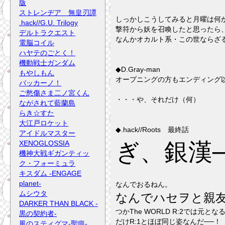
版
ストレンヂア 無皇刃譚
しっかしこうしてみると月曜は何
.hack//G.U. Trilogy
撃符から妖を召喚したと思ったら、
デルトラクエスト
なんかオカルト系・この世ならざ
電脳コイル
ハヤテのごとく！
機動戦士ガンダム
◆D.Gray-man
もやしもん
オープニングの方もエンディング以上
バッカーノ！
ご愁傷さま二ノ宮くん
・・・や、それだけ（何）
ながされて藍蘭島
らき☆すた
大江戸ロケット
◆.hack//Roots 最終話
アイドルマスター
ぎ、銀漢───
XENOGLOSSIA
機神大戦ギガンティッ
ク・フォーミュラ
キスダム -ENGAGE
planet-
なんでおるねん。
ムシウタ
なんでハセヲと親
DARKER THAN BLACK -
つかThe WORLD R:2で
黒の契約者-
だけR:1とほぼ同じ姿なんだ──！
風のスティグマ-聖痕-