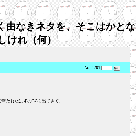
く由なきネタを、そこはかとな
しけれ（何）
No: 1201
で撃たれたはずのCCも出てきて。