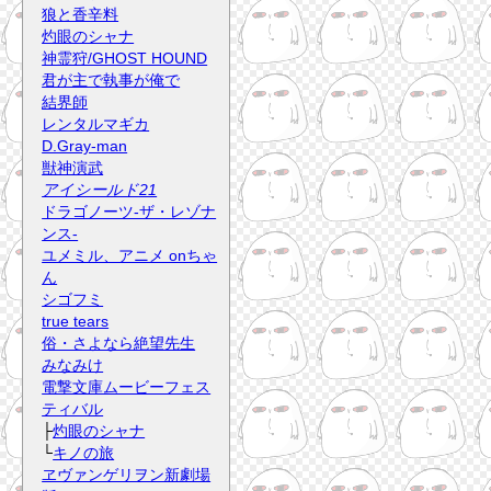
狼と香辛料
灼眼のシャナ
神霊狩/GHOST HOUND
君が主で執事が俺で
結界師
レンタルマギカ
D.Gray-man
獣神演武
アイシールド21
ドラゴノーツ-ザ・レゾナ
ンス-
ユメミル、アニメ onちゃ
ん
シゴフミ
true tears
俗・さよなら絶望先生
みなみけ
電撃文庫ムービーフェス
ティバル
├
灼眼のシャナ
└
キノの旅
ヱヴァンゲリヲン新劇場