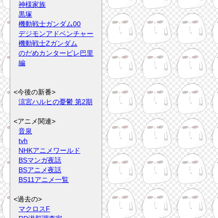
神様家族
黒塚
機動戦士ガンダム00
デジモンアドベンチャー
機動戦士Zガンダム
のだめカンタービレ巴里
編
<今後の新番>
涼宮ハルヒの憂鬱 第2期
<アニメ関連>
音泉
tvh
NHKアニメワールド
BSマンガ夜話
BSアニメ夜話
BS11アニメ一覧
<過去の>
マクロスF