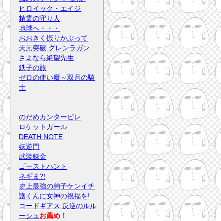
ヒロイック・エイジ
精霊の守り人
地球へ・・・
おおきく振りかぶって
天元突破 グレンラガン
さよなら絶望先生
鉄子の旅
ゼロの使い魔～双月の騎
士
のだめカンタービレ
ロケットガール
DEATH NOTE
妖逆門
武装錬金
ゴーストハント
ネギま?!
史上最強の弟子ケンイチ
護くんに女神の祝福を!
コードギアス 反逆のルル
ーシュ
お薦め！