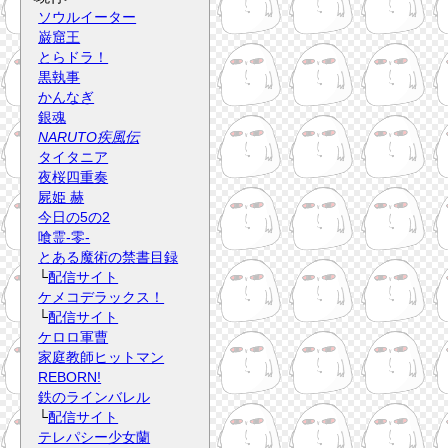
ソウルイーター
巌窟王
とらドラ！
黒執事
かんなぎ
銀魂
NARUTO疾風伝
タイタニア
夜桜四重奏
屍姫 赫
今日の5の2
喰霊-零-
とある魔術の禁書目録
└
配信サイト
ケメコデラックス！
└
配信サイト
ケロロ軍曹
家庭教師ヒットマン
REBORN!
鉄のラインバレル
└
配信サイト
テレパシー少女蘭