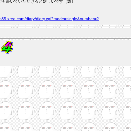
でも書いていただけると嬉しいです（爆）
ng.s35.xrea.com/diary/diary.cgi?mode=single&number=2