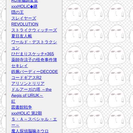
RD潜脳調査室
xxxHOLiC◆継
隠の王
スレイヤーズ
REVOLUTION
ストライクウィッチーズ
夏目友人帳
ワールド・デストラクシ
ョン
ひだまりスケッチ×365
薬師寺涼子の怪奇事件簿
セキレイ
鉄腕バーディーDECODE
コードギアスR2
アリソンとリリア
ドルアーガの塔 ～the
Aegis of URUK～
紅
図書館戦争
xxxHOLiC 第2期
Ｓ・Ａ～スペシャル・エ
ー～
魔人探偵脳噛ネウロ