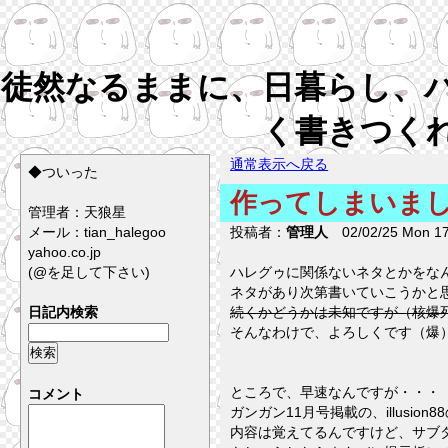
徒然なるままに、日暮らし、
く書きつく
通常表示へ戻る
◆ついった
作ってしまいま
管理者：天狼星
メール：tian_halegoo
投稿者：
管理人
02/02/25 Mon 17
yahoo.co.jp
(@を足して下さい)
ハレグゥに関係ないネタとかをな
ネタがあり次第書いていこうかと
日記内検索
続くかどうかは未知ですが（核爆
そんなわけで、よろしくです（爆
ところで、早速なんですが・・・
コメント
ガンガン11月号掲載の、illus
内容は覚えてるんですけど、サブ