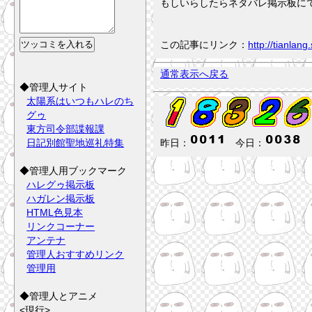
もしいらしたらネタバレ掲示板に
この記事にリンク：
http://tianla
通常表示へ戻る
◆管理人サイト
太陽系はいつもハレのち
グゥ
東方司令部諜報課
日記別館聖地巡礼特集
昨日：
今日：
◆管理人用ブックマーク
ハレグゥ掲示板
ハガレン掲示板
HTML色見本
リンクコーナー
アンテナ
管理人おすすめリンク
管理用
◆管理人とアニメ
<現行>