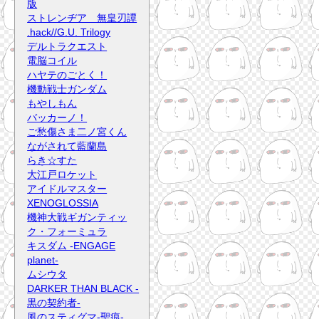
版
ストレンヂア 無皇刃譚
.hack//G.U. Trilogy
デルトラクエスト
電脳コイル
ハヤテのごとく！
機動戦士ガンダム
もやしもん
バッカーノ！
ご愁傷さま二ノ宮くん
ながされて藍蘭島
らき☆すた
大江戸ロケット
アイドルマスター
XENOGLOSSIA
機神大戦ギガンティッ
ク・フォーミュラ
キスダム -ENGAGE
planet-
ムシウタ
DARKER THAN BLACK -
黒の契約者-
風のスティグマ-聖痕-