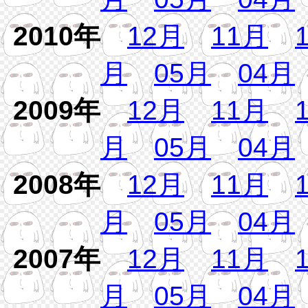
2010年
12月
11月
月
05月
04月
2009年
12月
11月
月
05月
04月
2008年
12月
11月
月
05月
04月
2007年
12月
11月
月
05月
04月