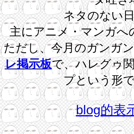
ネタのない
主にアニメ・マンガへ
ただし、今月のガンガ
レ掲示板
で、ハレグゥ
プという形
blog的