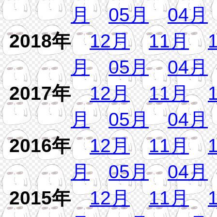
月
05月
04月
2018年
12月
11月
月
05月
04月
2017年
12月
11月
月
05月
04月
2016年
12月
11月
月
05月
04月
2015年
12月
11月