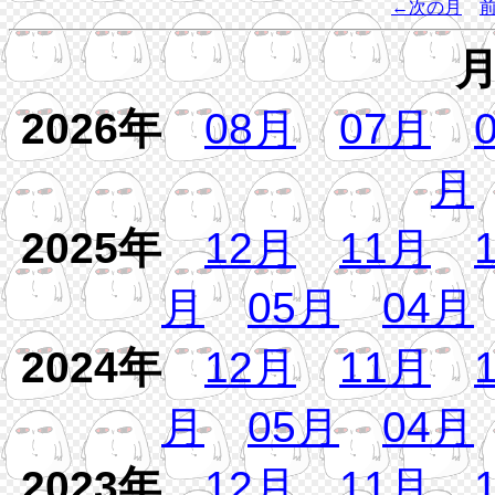
←次の月
2026年
08月
07月
月
2025年
12月
11月
月
05月
04月
2024年
12月
11月
月
05月
04月
2023年
12月
11月