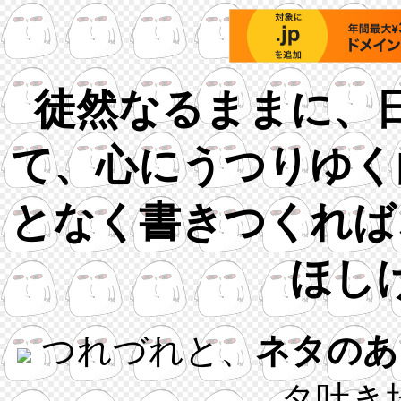
徒然なるままに、
て、心にうつりゆく
となく書きつくれば
ほし
つれづれと、
ネタのあ
タ吐き