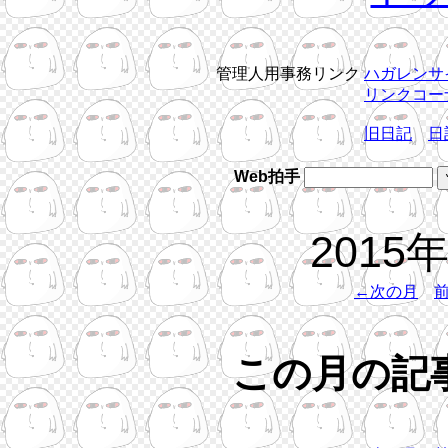
管理人用事務リンク
ハガレンサ
リンクコー
旧日記
日
Web拍手
2015
←次の月
この月の記