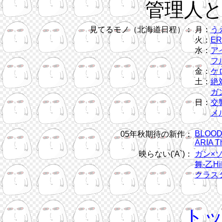
管理人
見てるモノ（北海道日程）：
月：
う
火：
ER
水：
ア
フル
金：
ケ
土：
絶
ガン
日：
交
メ
BLOOD
05年秋期待の新作：
ARIA T
映らない('A`)：
ガン×
舞-乙Hi
クラス
ト