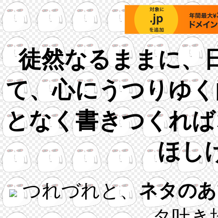
徒然なるままに、
て、心にうつりゆく
となく書きつくれば
ほし
つれづれと、
ネタのあ
タ吐き