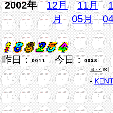
2002年
12月
11月
月
05月
0
昨日：
今日：
no
-
KEN