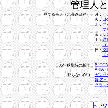
管理人
見てるモノ（北海道日程）：
月：
う
火：
ER
水：
ア
フル
金：
ケ
土：
絶
ガン
日：
交
メ
BLOOD
05年秋期待の新作：
ARIA T
映らない('A`)：
ガン×
舞-乙Hi
クラス
ト