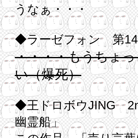
うなぁ・・・
◆ラーゼフォン 第1
・・・・もうちょっ
い（爆死）
◆王ドロボウJING 2nd.SHOT
幽霊船」