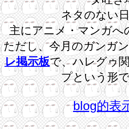
ネタのない
主にアニメ・マンガへ
ただし、今月のガンガ
レ掲示板
で、ハレグゥ
プという形
blog的