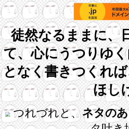
徒然なるままに、
て、心にうつりゆく
となく書きつくれば
ほし
つれづれと、
ネタのあ
タ吐き