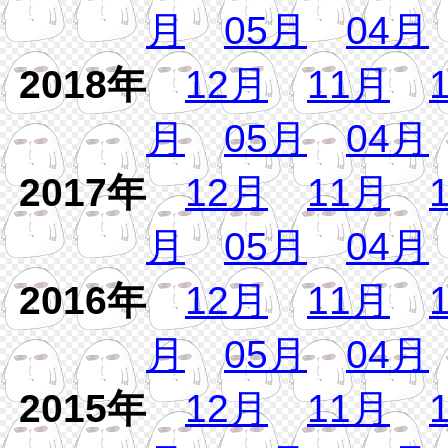
月
05月
04月
2018年
12月
11月
月
05月
04月
2017年
12月
11月
月
05月
04月
2016年
12月
11月
月
05月
04月
2015年
12月
11月