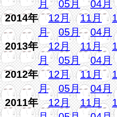
月
05月
04月
2014年
12月
11月
月
05月
04月
2013年
12月
11月
月
05月
04月
2012年
12月
11月
月
05月
04月
2011年
12月
11月
月
05月
04月