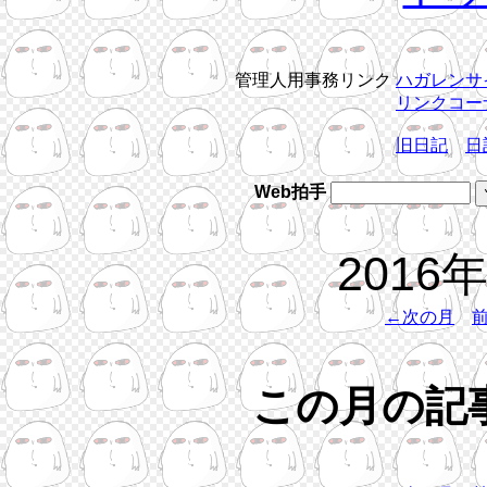
管理人用事務リンク
ハガレンサ
リンクコー
旧日記
日
Web拍手
2016
←次の月
この月の記