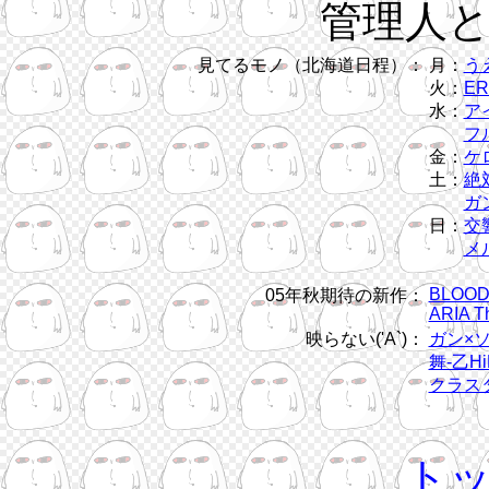
管理人
見てるモノ（北海道日程）：
月：
う
火：
ER
水：
ア
フル
金：
ケ
土：
絶
ガン
日：
交
メ
BLOOD
05年秋期待の新作：
ARIA T
映らない('A`)：
ガン×
舞-乙Hi
クラス
ト