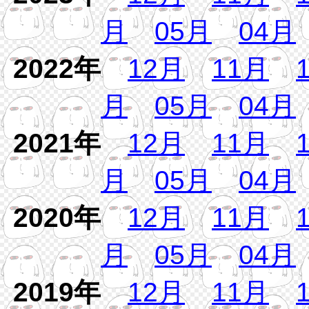
月
05月
04月
2022年
12月
11月
月
05月
04月
2021年
12月
11月
月
05月
04月
2020年
12月
11月
月
05月
04月
2019年
12月
11月