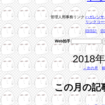
管理人用事務リンク
ハガレンサ
リンクコー
旧日記
日
Web拍手
2018
←次の月
この月の記