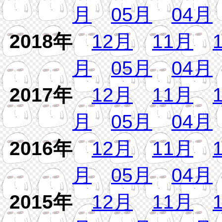
月
05月
04月
2018年
12月
11月
月
05月
04月
2017年
12月
11月
月
05月
04月
2016年
12月
11月
月
05月
04月
2015年
12月
11月