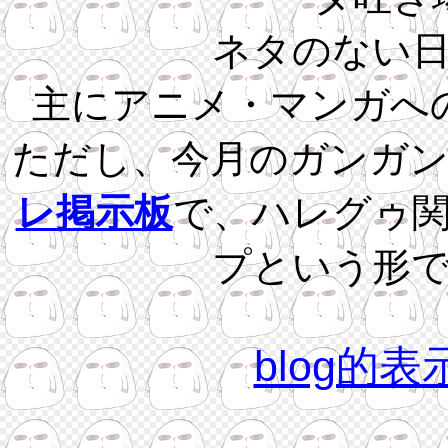
ネタのない
主にアニメ・マンガへ
ただし、今月のガンガ
レ掲示板
で、ハレグゥ
プという形
blog的