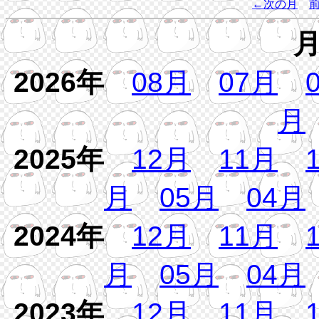
←次の月
2026年
08月
07月
月
2025年
12月
11月
月
05月
04月
2024年
12月
11月
月
05月
04月
2023年
12月
11月