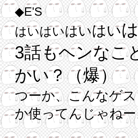
◆E'S
はい
はい
はい
はい
3話もヘンなこ
かい？（爆）
つーか、こんなゲス
か使ってんじゃねー