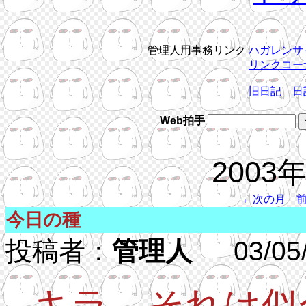
管理人用事務リンク
ハガレンサ
リンクコー
旧日記
日
Web拍手
2003
←次の月
今日の種
投稿者：
管理人
03/05/3
キラ、それは似