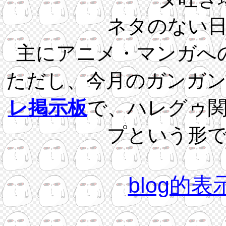
ネタのない
主にアニメ・マンガへ
ただし、今月のガンガ
レ掲示板
で、ハレグゥ
プという形
blog的