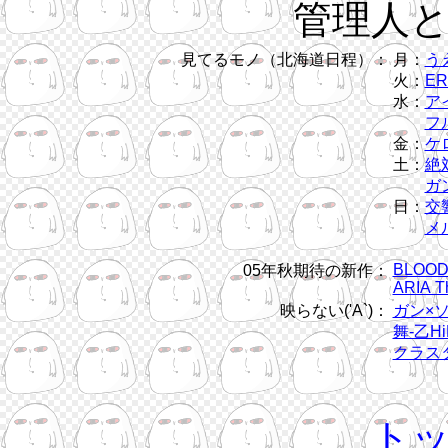
管理人
見てるモノ（北海道日程）：
月：
う
火：
ER
水：
ア
フル
金：
ケ
土：
絶
ガン
日：
交
メ
BLOOD
05年秋期待の新作：
ARIA T
映らない('A`)：
ガン×
舞-乙Hi
クラス
ト