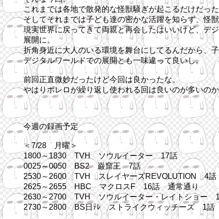
これまでは各地で散発的な怪獣騒ぎが起こるだけだった
そしてそれまでは子ども達の密かな活躍を知らず、怪獣
現実世界に戻ってきて両親と再会したはいいけど、デジ
展開に。
折角身近に大人のいる環境を舞台にしてるんだから、子
デジタルワールドでの展開とも一味違って良いし。
前回正直微妙だったけど今回は良かったな。
やはりボレロが繰り返し使われる回は良いのが多いのか
今週の録画予定
＜7/28 月曜＞
1800～1830 TVH ソウルイーター 17話
0025～0050 BS2 巌窟王 7話
2530～2600 TVH スレイヤーズREVOLUTION 4
2625～2655 HBC マクロスF 16話 通常通り
2630～2700 TVH ソウルイーター・レイトショー
2730～2800 BS日ﾃﾚ ストライクウィッチーズ 1