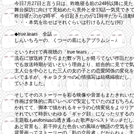
今日7月27日と言う日は、昨晩寝る前の24時以降に
舞台探訪に向けて見始めたら意外と全13話一気見できてしまっ
昨日寝たのが2時半、今日起きたのが11時半だから活動
・・・本気を出せばそれぐらいは行けるんだな(何)
◆true tears 全話
しんいちろーの、くつーの底にもアブラムシ～♪
というわけで再視聴の「true tears」。
流石に放送終了からまだ数ヶ月しか経ってない作品だか
でも放送時期が近いという理由より、総合的に見てで気
主人公を中心とした三人の女の子との恋愛関係の変化を
いでますが、キャラクターの心情描写は結構綿密だし、
ていきました。
そしてそのストーリーを彩る映像や音楽もまたきれいだ
作画は全体的に高いレベルで安定していたのはもちろん
かれてて、脚本で描かれるキャラの心情変化をよりリア
それでいて時折いわゆる「ギャグ顔」になったりするの
主題歌もeufoniusの透き通った歌声がベストマッチだし
あと背景も、若干抑えた色合いの風味が物語の空気を引
背景画ってストーリーの「影の立役者」だからねぇ。主