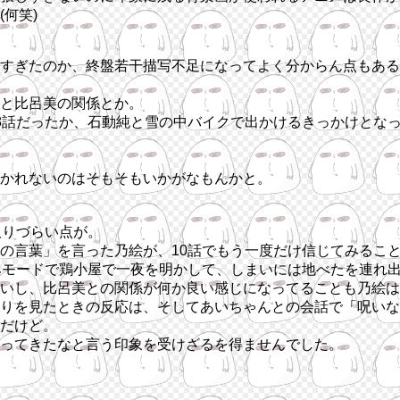
何笑)
すぎたのか、終盤若干描写不足になってよく分からん点もある
と比呂美の関係とか。
8話だったか、石動純と雪の中バイクで出かけるきっかけとな
かれないのはそもそもいかがなもんかと。
取りづらい点が。
の言葉」を言った乃絵が、10話でもう一度だけ信じてみるこ
みモードで鶏小屋で一夜を明かして、しまいには地べたを連れ
いし、比呂美との関係が何か良い感じになってることも乃絵は
りを見たときの反応は、そしてあいちゃんとの会話で「呪いな
だけど。
ってきたなと言う印象を受けざるを得ませんでした。