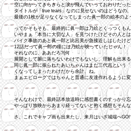
空に向かってきらきらと涙が飛んでいっておわりだった
タイトルが「true tears」なのに見せないのは
最後の1枚が足りなくなってしまった眞一郎の絵本のよ
ってかそもそも、最終的に眞一郎は乃絵とくっつくもん
いやまぁ「本当に大切な人」を見つけたけどその人とは失恋
バイク事故のあと眞一郎と比呂美が急接近しはしたけど
12話だって眞一郎の瞳には乃絵が映っていたじゃん！
それなのに、ああだろ?(何
展開として腑に落ちないわけでもないし、理解も出来る
同じ眞一郎に振られたあいちゃんはまだ三代吉という「
くなってしまったわけだから余計、ね。
まぁエピローグではちゃんと普通に友達作れるように変
そんなわけで、最終話本放送時に感想書くのすっかり忘
やっぱり放映からあまり経ってないと抱く感想もそんな
さ。これでキャプ画も出来たし、来月はいざ城端へGO!