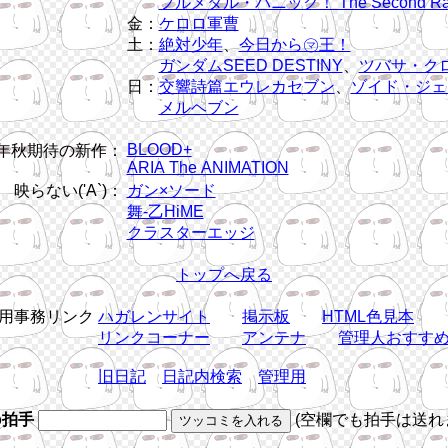
フルメタル・パニック！ The Second Ra
金：
ケロロ軍曹
土：
絶対少年
、
今日から㋮王！
ガンダムSEED DESTINY
、
ツバサ・ク
日：
交響詩篇エウレカセブン
、
ゾイド・ジェ
メルヘブン
BLOOD+
5年秋期待の新作：
ARIA The ANIMATION
映らない('A`)：
ガン×ソード
舞-乙HiME
クラスターエッジ
トップへ戻る
用事務リンク
ハガレンサイト
掲示板
HTML色見本
リンクコーナー
アンテナ
管理人おすす
旧日記
日記内検索
管理用
b拍手
(空欄でも拍手は送れ