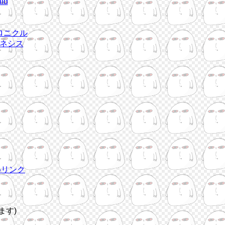
id
ロニクル
ネシス
めリンク
ます)