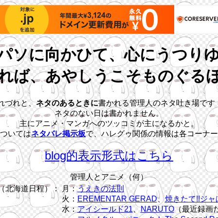
パソに向かひて、心にうつり
れば、あやしうこそものぐる
れづれと、
ネタのあるときに
書かれる管理人のネタ吐き場です
ネタのない日は書かれません。
主にアニメ・マンガへのツッコミが主になるかと。
ついては
ネタバレ掲示板
で、ハレグゥ関係の情報は各コーナー
blog的表示形式はこちら
管理人とアニメ（何）
（北海道日程）：
月：
うえきの法則
火：
EREMENTAR GERAD
、
焼きたて!!ジャ
水：
アイシールド21
、
NARUTO
（最近録画