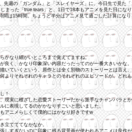
見た、先週の「ガンダム」と「スレイヤーズ」に、今日生で見た
た「true tears」と、1日で18本もアニメを見た日になり
時間は15時間。ちょうど半分はアニメ見て過ごした計算になりま
らかなり細かいところまで覚えてますね。
が良く、かなり印象深い内容だったってのが一番大きいかな。
描いていくという、原作とは全く別物のストーリーとは言え、
何よりそれぞれのキャラとのそれぞれのエピソードが、どれも
し！
、現実に根ざした恋愛ストーリーだから派手なチャンバラとか
ルに表現してるのがかなりすごいと思いました。
もアニメらしくて僕的にはかなり好きですw
。
き立てててなかなか。
張しすぎないのに印象に残る背景画が使われるアニメは良作が