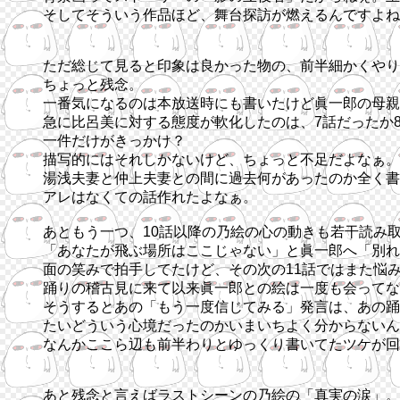
そしてそういう作品ほど、舞台探訪が燃えるんですよね(
ただ総じて見ると印象は良かった物の、前半細かくやり
ちょっと残念。
一番気になるのは本放送時にも書いたけど眞一郎の母親
急に比呂美に対する態度が軟化したのは、7話だったか
一件だけがきっかけ？
描写的にはそれしかないけど、ちょっと不足だよなぁ。
湯浅夫妻と仲上夫妻との間に過去何があったのか全く書
アレはなくての話作れたよなぁ。
あともう一つ、10話以降の乃絵の心の動きも若干読み
「あなたが飛ぶ場所はここじゃない」と眞一郎へ「別れ
面の笑みで拍手してたけど、その次の11話ではまた悩
踊りの稽古見に来て以来眞一郎との絵は一度も会ってな
そうするとあの「もう一度信じてみる」発言は、あの踊
たいどういう心境だったのかいまいちよく分からないん
なんかここら辺も前半わりとゆっくり書いてたツケが回
あと残念と言えばラストシーンの乃絵の「真実の涙」。