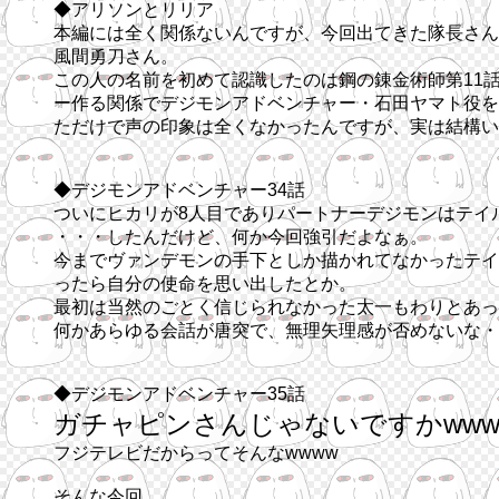
◆アリソンとリリア
本編には全く関係ないんですが、今回出てきた隊長さん
風間勇刀さん。
この人の名前を初めて認識したのは鋼の錬金術師第11
ー作る関係でデジモンアドベンチャー・石田ヤマト役を
ただけで声の印象は全くなかったんですが、実は結構い
◆デジモンアドベンチャー34話
ついにヒカリが8人目でありパートナーデジモンはテイ
・・・したんだけど、何か今回強引だよなぁ。
今までヴァンデモンの手下としか描かれてなかったテイ
ったら自分の使命を思い出したとか。
最初は当然のごとく信じられなかった太一もわりとあっ
何かあらゆる会話が唐突で、無理矢理感が否めないな・
◆デジモンアドベンチャー35話
ガチャピンさんじゃないですかwwww
フジテレビだからってそんなwwww
そんな今回。