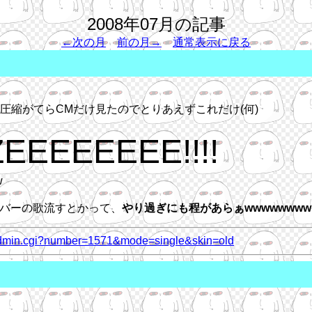
2008年07月の記事
←次の月
前の月→
通常表示に戻る
圧縮がてらCMだけ見たのでとりあえずこれだけ(何)
EEEEEE!!!!
w
バーの歌流すとかって、
やり過ぎにも程があらぁwwwwwwww
ry_admin.cgi?number=1571&mode=single&skin=old