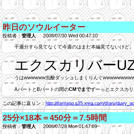
昨日のソウルイーター
投稿者：
管理人
2008/07/30 Wed 00:47:10
千週分すら見てなくて今週のはまだ本編見てないけど、
エクスカリバーUZEE
うはwwwwww虫酸ダッシュしまくりんぐwwwwwwww
AパートとBパートの間の
CMでまで
ずーっとエクスカリ
この記事に直リン：
http://tianlang.s35.xrea.com/diary/dia
25分×18本＝450分＝7.5時間
投稿者：
管理人
2008/07/28 Mon 01:47:09