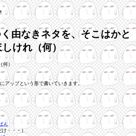
ゆく由なきネタを、そこはかと
ほしけれ（何）
（何）
にアップという形で書いていきます。
ぱん
だけ・・・）