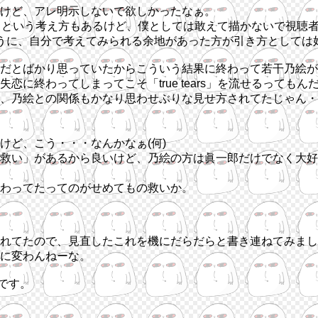
けど、アレ明示しないで欲しかったなぁ。
どうなの、という考え方もあるけど、僕としては敢えて描かないで視
うに、自分で考えてみられる余地があった方が引き方としては
だとばかり思っていたからこういう結果に終わって若干乃絵が不憫
に終わってしまってこそ「true tears」を流せるってもん
、乃絵との関係もかなり思わせぶりな見せ方されてたじゃん・
けど、こう・・・なんかなぁ(何)
救い」があるから良いけど、乃絵の方は眞一郎だけでなく大好
わってたってのがせめてもの救いか。
れてたので、見直したこれを機にだらだらと書き連ねてみました
に変わんねーな。
です。