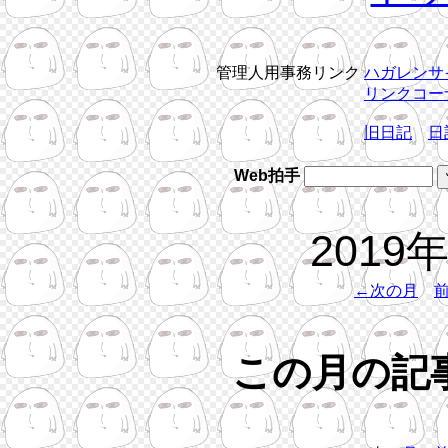
管理人用事務リンク
ハガレンサ
リンクコー
旧日記
日
Web拍手
2019
←次の月
この月の記