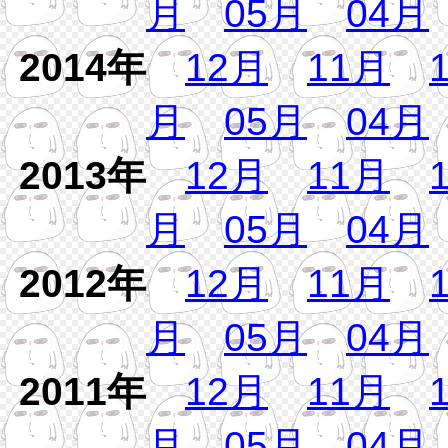
月
05月
04月
2014年
12月
11月
月
05月
04月
2013年
12月
11月
月
05月
04月
2012年
12月
11月
月
05月
04月
2011年
12月
11月
月
05月
04月