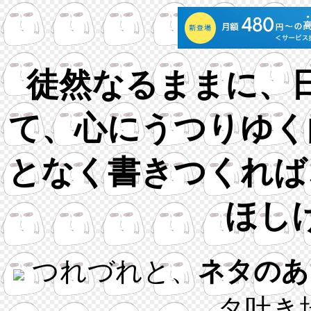
徒然なるままに、
て、心にうつりゆく
となく書きつくれば
ほし
つれづれと、
ネタのあ
タ吐き