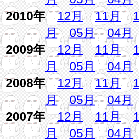
2010年
12月
11月
月
05月
04月
2009年
12月
11月
月
05月
04月
2008年
12月
11月
月
05月
04月
2007年
12月
11月
月
05月
04月