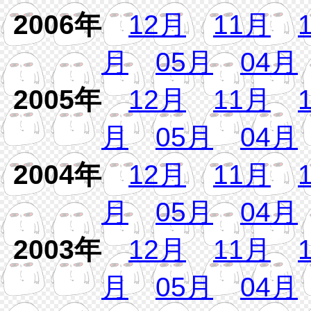
2006年
12月
11月
月
05月
04月
2005年
12月
11月
月
05月
04月
2004年
12月
11月
月
05月
04月
2003年
12月
11月
月
05月
04月