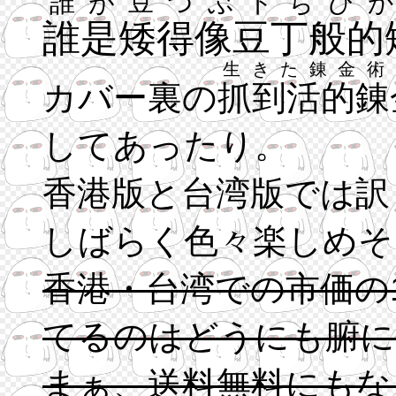
誰が豆つぶドちびか─
誰是矮得像豆丁般的矮
生きた錬金術
カバー裏の
抓到活的錬
してあったり。
香港版と台湾版では訳
しばらく色々楽しめそ
香港・台湾での市価の
てるのはどうにも腑に
まぁ、送料無料にもな