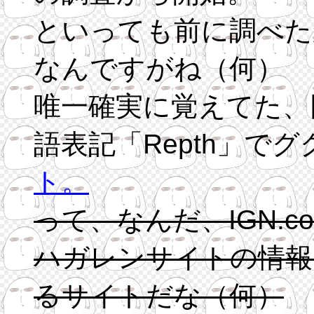
といっても前に調べた
なんですがね（何）
唯一確実に覚えてた、
語表記「Repth」で
ト。
って、なんだ、IGN.c
ハガレンサイトの情報
るサイトだな（何）