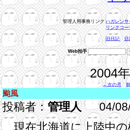
管理人用事務リンク
ハガレンサ
リンクコー
旧日記
日
Web拍手
2004
←次の月
颱風
投稿者：
管理人
04/08/3
現在北海道に上陸中の