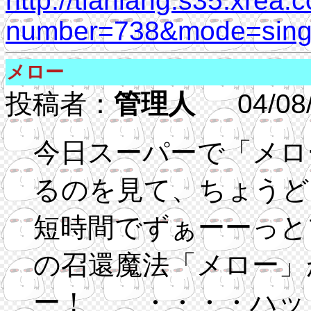
http://tianlang.s35.xrea.
number=738&mode=singl
メロー
投稿者：
管理人
04/08/27
今日スーパーで「メロ
るのを見て、ちょうどここ数日.h
短時間でずぁーーっと
の召還魔法「メロー」
ー！ ・・・・ハッ