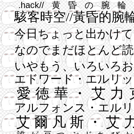
.hack//黄昏の腕
駭客時空//黃昏的腕
今日ちょっと出かけて
なのでまだほとんど読
いやもう、いろいろお
エドワード・エルリッ
愛徳華・艾力
アルフォンス・エルリ
艾爾凡斯・艾