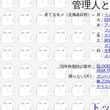
管理人
見てるモノ（北海道日程）：
月：
う
火：
ER
水：
ア
フル
金：
ケ
土：
絶
ガン
日：
交
メ
BLOOD
05年秋期待の新作：
ARIA T
映らない('A`)：
ガン×
舞-乙Hi
クラス
ト