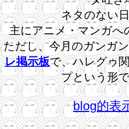
ネタのない
主にアニメ・マンガへ
ただし、今月のガンガ
レ掲示板
で、ハレグゥ
プという形
blog的