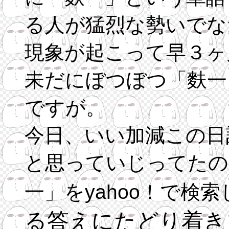
る人が猛烈な勢いでな
現象が起こって早３ヶ
未だにぼつぼつ「麩一
ですが。
今日、いい加減この日
と思っていじってたの
一」をyahoo！で検
る答えにたどり着き