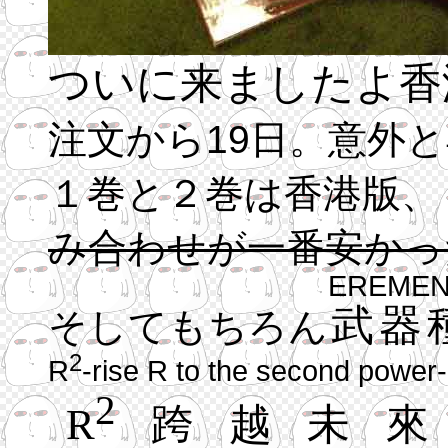
ついに来ましたよ香
注文から19日。意外
１巻と２巻は香港版、
み合わせが一番安かっ
EREMEN
武器
そしてもちろん
2
R
-rise R to the second power-
2
R
跨越未來