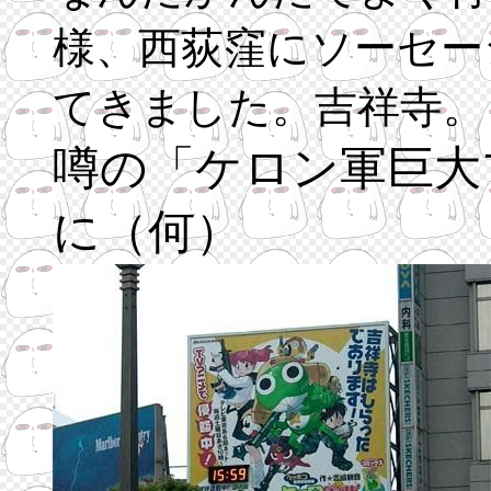
様、西荻窪にソーセー
てきました。吉祥寺。
噂の「ケロン軍巨大
に（何）