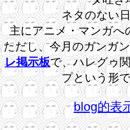
ネタのない
主にアニメ・マンガへ
ただし、今月のガンガ
レ掲示板
で、ハレグゥ
プという形
blog的