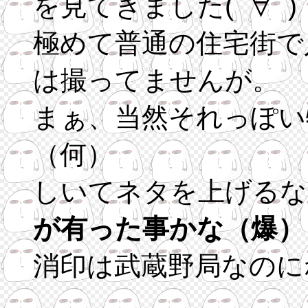
を見てきました(ﾟ∀ﾟ)
極めて普通の住宅街で
は撮ってませんが。
まぁ、当然それっぽい
（何）
しいてネタを上げるな
が有った事かな（爆）
消印は武蔵野局なのに