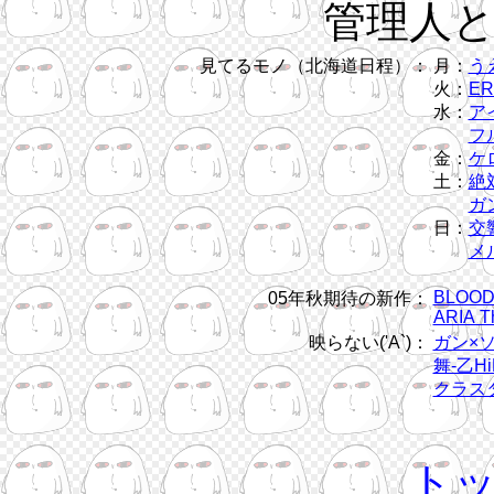
管理人
見てるモノ（北海道日程）：
月：
う
火：
ER
水：
ア
フル
金：
ケ
土：
絶
ガン
日：
交
メ
BLOOD
05年秋期待の新作：
ARIA T
映らない('A`)：
ガン×
舞-乙Hi
クラス
ト