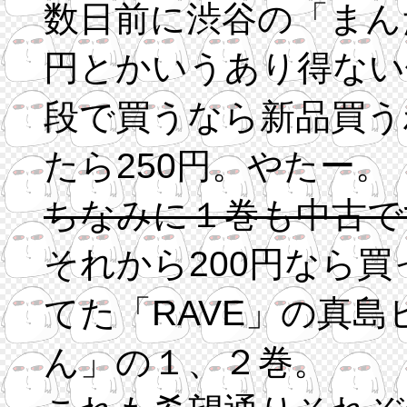
数日前に渋谷の「まん
円とかいうあり得ない
段で買うなら新品買う
たら250円。やたー。
ちなみに１巻も中古で
それから200円なら
てた「RAVE」の真
ん」の１、２巻。