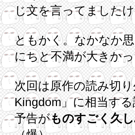
じ文を言ってましたけ
ともかく。なかなか思
にちと不満が大きかっ
次回は原作の読み切り外伝「K
Kingdom」に相当す
予告が
ものすごく久し
（爆）