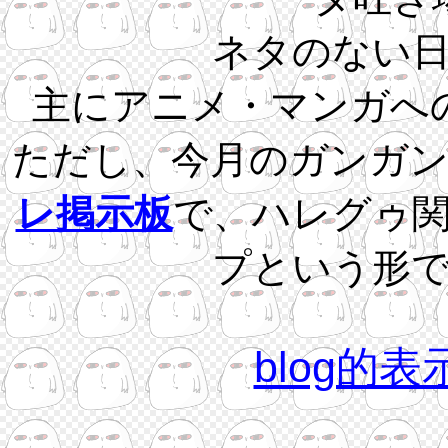
ネタのない
主にアニメ・マンガへ
ただし、今月のガンガ
レ掲示板
で、ハレグゥ
プという形
blog的