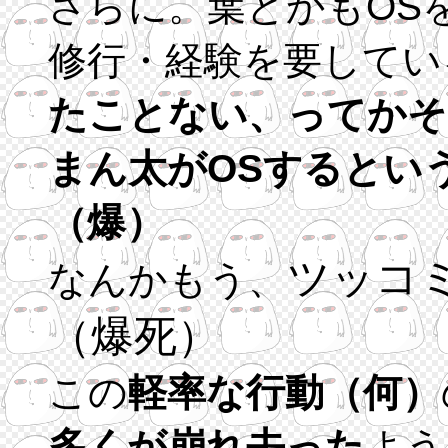
さらに。葉とかもOS
修行・経験を要してい
たことない、ってかそ
まん太がOSするとい
（爆）
ツッコ
なんかもう、
（爆死）
この
軽率な行動（何）
多くが崩れ去った
よう