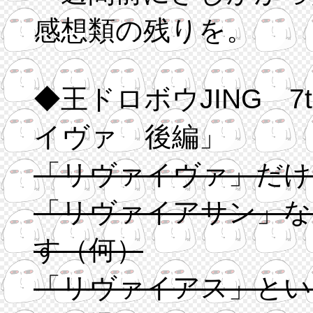
感想類の残りを。
◆王ドロボウJING 7th SHOT「不死の都リ
イヴァ 後編」
「リヴァイヴァ」だけ
「リヴァイアサン」な
す（何）
「リヴァイアス」とい