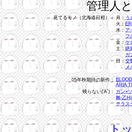
管理人
見てるモノ（北海道日程）：
月：
う
火：
ER
水：
ア
フル
金：
ケ
土：
絶
ガン
日：
交
メ
BLOOD
05年秋期待の新作：
ARIA T
映らない('A`)：
ガン×
舞-乙Hi
クラス
ト