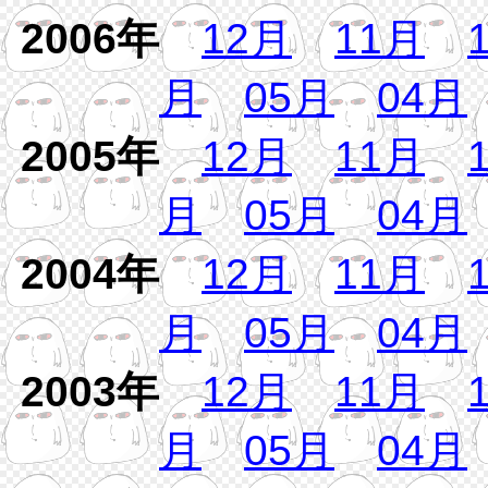
2006年
12月
11月
月
05月
04月
2005年
12月
11月
月
05月
04月
2004年
12月
11月
月
05月
04月
2003年
12月
11月
月
05月
04月