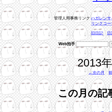
管理人用事務リンク
ハガレンサ
リンクコー
旧日記
日
Web拍手
2013
←次の月
この月の記