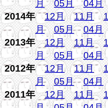
月
05月
04月
2014年
12月
11月
月
05月
04月
2013年
12月
11月
月
05月
04月
2012年
12月
11月
月
05月
04月
2011年
12月
11月
月
05月
04月