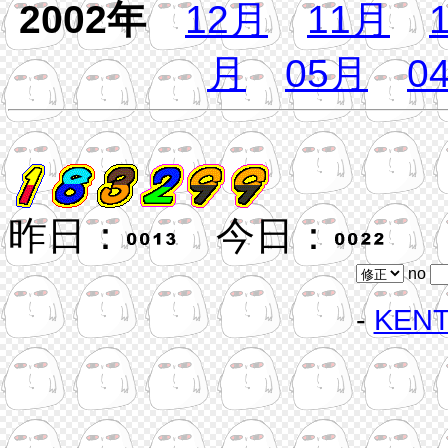
2002年
12月
11月
月
05月
0
昨日：
今日：
no
-
KEN