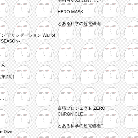
HERO MASK
とある科学の超電磁砲T
 アリシゼーション War of
T SEASON-
さん
第2期）
ー：
白猫プロジェクト ZERO
CHRONICLE
とある科学の超電磁砲T
Dive