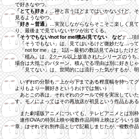
で好きなやつ。
「とても好き」
…神と言うほどまではいかないけど、そ
見るようなやつ。
「好き～普通」
…実況しながらならそこそこ楽しく見て
り、最後まで見ていないヤツが出てくる。
「そうでもない/not for me/積み/見てない など」
…項
「そうでもない」は、見てはいるけど微妙だな…って思
「not for me」は、1話～最初の数話見てみはし
「積み」は、2クール以上放送されたシリーズのうち
場合は大抵このパターン。積んでる理由は別に好きじゃ
「見てない」は、世間的には流行った気がするが、明
いずれの分類も、上から下まである程度幅を持ってグ
よりもより一層好きというわけでは無い）
あとこの表は、それぞれのクールで何を実況していた
す。モノによってはその再放送が初見という作品もある
また劇場版アニメについても、テレビアニメとは別枠
連作OVAの特別上映や複数作品同時上映はどういう扱
章」はそれぞれ別作品として記載しましたが、複数作品