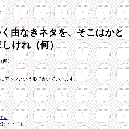
ゆく由なきネタを、そこはかと
ほしけれ（何）
（何）
にアップという形で書いていきます。
ぱん
だけ・・・）