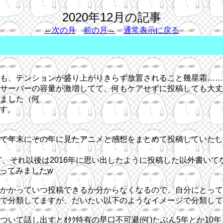
2020年12月の記事
←次の月
前の月→
通常表示に戻る
も、テンションが盛り上がりきらず放置されること幾星霜……
サーバーの容量が激増してて、何もケアせずに投稿しても大丈
ました（何
す。
で年末にその年に見たアニメと感想をまとめて投稿していたし
ど、それ以後は2016年に思い出したように投稿した以外書いて
ってみましたw
かっていつ投稿できるか分からなくなるので、自分にとっての
グで分類してますが、だいたい以下のようなイメージで分類し
いて話し出すとｵﾀｸ特有の早口不可避(何)たぶん5年とか1