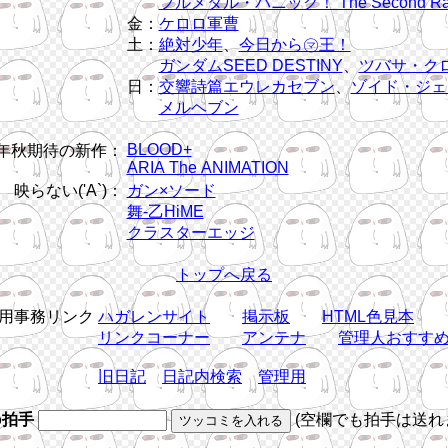
フルメタル・パニック！ The Second Ra
金：
ケロロ軍曹
土：
絶対少年
、
今日から㋮王！
ガンダムSEED DESTINY
、
ツバサ・ク
日：
交響詩篇エウレカセブン
、
ゾイド・ジェ
メルヘブン
BLOOD+
5年秋期待の新作：
ARIA The ANIMATION
映らない('A`)：
ガン×ソード
舞-乙HiME
クラスターエッジ
トップへ戻る
用事務リンク
ハガレンサイト
掲示板
HTML色見本
リンクコーナー
アンテナ
管理人おすす
旧日記
日記内検索
管理用
b拍手
(空欄でも拍手は送れ