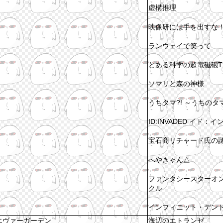
虚構推理
映像研には手を出すな
ランウェイで笑って
とある科学の超電磁砲T
ソマリと森の神様
うちタマ?! ～うちの
ID:INVADED イド
宝石商リチャード氏の
へやきゃん△
ファンタシースターオン
クル
インフィニット・デン
エヴァーガーデン
海辺のエトランゼ