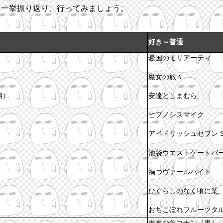
メ一挙振り返り、行ってみましょう。
好き～普通
憂国のモリアーティ
］
魔女の旅々
期）
安達としまむら
ヒプノシスマイク
アイドリッシュセブン Sec
池袋ウエストゲートパ
禍つヴァールハイト
ひぐらしのなく頃に業
おちこぼれフルーツタ
未来少年コナン［再］