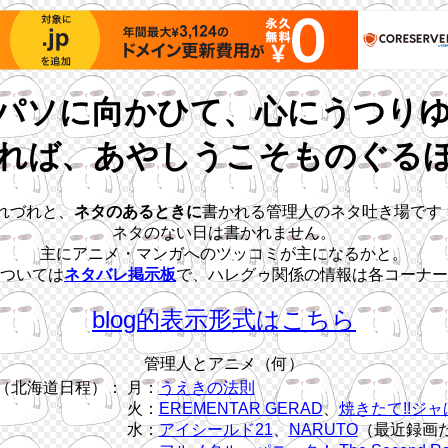
パソに向かひて、心にうつり
れば、あやしうこそものぐる
れづれと、
ネタのあるときに
書かれる管理人のネタ吐き場です
ネタのない日は書かれません。
主にアニメ・マンガへのツッコミが主になるかと。
ついては
ネタバレ掲示板
で、ハレグゥ関係の情報は各コーナー
blog的表示形式はこちら
管理人とアニメ（何）
（北海道日程）：
月：
うえきの法則
火：
EREMENTAR GERAD
、
焼きたて!!ジャ
水：
アイシールド21
、
NARUTO
（最近録画