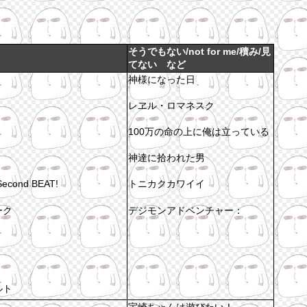
そうでもない/not for me/積み/見
てない など
神様になった日
レヱル・ロマネスク
100万の命の上に俺は立っている
神達に拾われた男
ond BEAT!
トニカクカワイイ
ーク
デジモンアドベンチャー：
ルト
宇崎ちゃんは遊びたい！