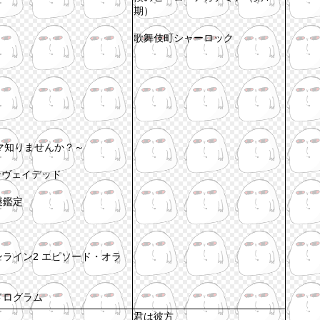
期）
歌舞伎町シャーロック
！
タマ知りませんか？～
：インヴェイデッド
謎鑑定
ライン2 エピソード・オラ
ドログラム
君は彼方