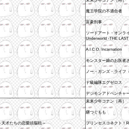
魔王学院の不適合者
富豪刑事
ソードアート・オンライン
Underworld -THE LAS
A.I.C.O. Incarnation
モンスター娘のお医者
ノー・ガンズ・ライフ（
ド級編隊エグゼロス
デジモンアドベンチャ
未来少年コナン［再］
継つぐもも
～天才たちの恋愛頭脳戦～
プリンセスコネクト！Re: