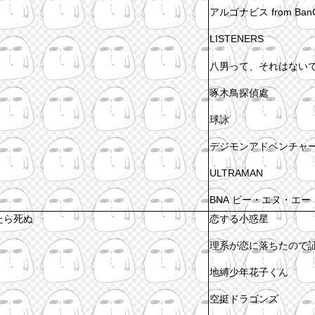
アルゴナビス from BanG
LISTENERS
八男って、それはない
啄木鳥探偵處
球詠
デジモンアドベンチャ
ULTRAMAN
BNA ビー・エヌ・エー
たら死ぬ
恋する小惑星
理系が恋に落ちたので
地縛少年花子くん
空挺ドラゴンズ