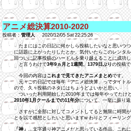
アニメ総決算2010-2020
投稿者：
管理人
2020/12/05 Sat 22:25:26
たまにはこの日記に何かしら投稿したいなと思いつつ
に話題に上がったりしたとか、気付いたらこのレンタル
回ついに記事投稿のハードルを乗り越えることに成功し
と言うわけで
3年9ヵ月と1週間、1379日ぶり
の投稿で
今回の内容は
これまで見てきたアニメまとめ
です。
元々この日記では毎年「アニメ総決算」ってタイトル
ので、久々投稿のネタにはちょうどよいかと思い。
ついった利用開始した2010年までは毎年やってたけ
2010年1月クールまでの11年分
について、一挙に振り返
さすがに全部に対してコメントしてると無限に時間がか
とを以て感想としたいと思いますw わりとフィーリン
「神」
…文字通り神アニメだと思っている作品。これにつ