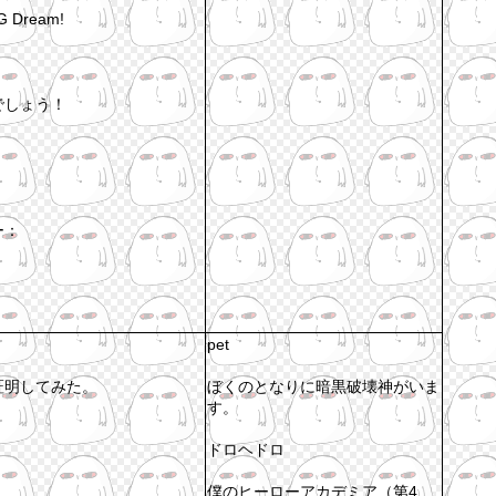
 Dream!
でしょう！
ー：
pet
証明してみた。
ぼくのとなりに暗黒破壊神がいま
す。
ドロヘドロ
僕のヒーローアカデミア（第4