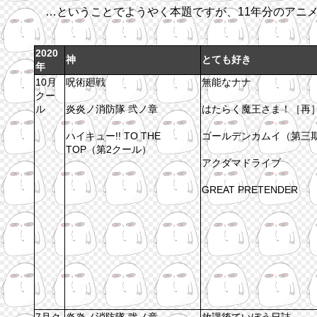
…ということでようやく本題ですが、11年分のアニ
2020
神
とても好き
年
10月
呪術廻戦
無能なナナ
クー
ル
炎炎ノ消防隊 弐ノ章
はたらく魔王さま！［再
ハイキュー!! TO THE
ゴールデンカムイ（第三
TOP（第2クール）
アクダマドライブ
GREAT PRETENDER
7月ク
炎炎ノ消防隊 弐ノ章
放課後ていぼう日誌