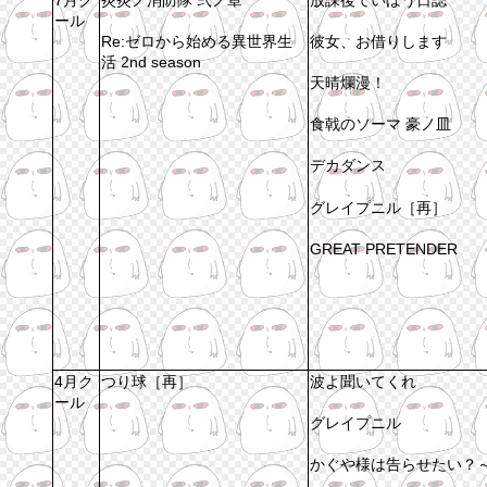
ール
Re:ゼロから始める異世界生
彼女、お借りします
活 2nd season
天晴爛漫！
食戟のソーマ 豪ノ皿
デカダンス
グレイプニル［再］
GREAT PRETENDER
4月ク
つり球［再］
波よ聞いてくれ
ール
グレイプニル
かぐや様は告らせたい？