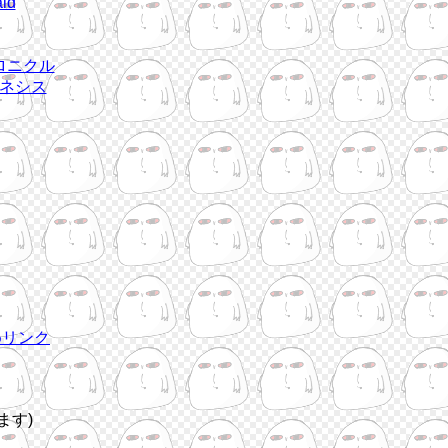
id
ロニクル
ネシス
めリンク
ます)