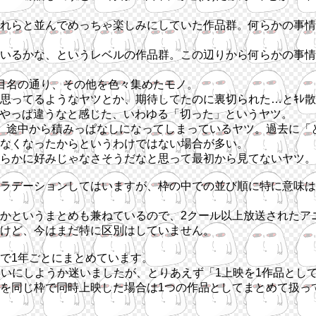
れらと並んでめっちゃ楽しみにしていた作品群。何らかの事情
いるかな、というレベルの作品群。この辺りから何らかの事情
目名の通り、その他を色々集めたモノ。
ってるようなヤツとか、期待してたのに裏切られた…とｷﾚ散
たけどやっぱ違うなと感じた、いわゆる「切った」というヤツ。
、途中から積みっぱなしになってしまっているヤツ。過去に「
なくなったからというわけではない場合が多い。
らかに好みじゃなさそうだなと思って最初から見てないヤツ。
ラデーションしてはいますが、枠の中での並び順に特に意味は
かというまとめも兼ねているので、2クール以上放送されたア
けど、今はまだ特に区別はしていません。
で1年ごとにまとめています。
いにしようか迷いましたが、とりあえず「1上映を1作品として
を同じ枠で同時上映した場合は1つの作品としてまとめて扱っ