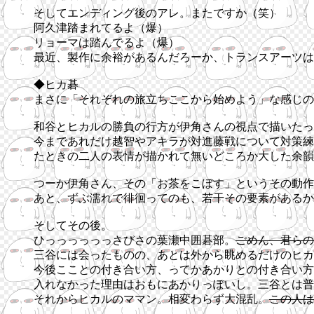
そしてエンディング後のアレ。またですか（笑）
阿久津踏まれてるよ（爆）
リョーマは踏んでるよ（爆）
最近、製作に余裕があるんだろーか、トランスアーツは
◆ヒカ碁
まさに「それぞれの旅立ちここから始めよう」な感じの
和谷とヒカルの勝負の行方が伊角さんの視点で描いたっ
今まであれだけ越智やアキラが対進藤戦について対策練
たときの二人の表情が描かれて無いどころか大した余韻
つーか伊角さん、その「お茶をこぼす」というその動作
あと、ずぶ濡れで徘徊ってのも、若干その要素があるか
そしてその後。
ひっっっっっっさびさの葉瀬中囲碁部。
ごめん、君らの
三谷には会ったものの、あとは外から眺めるだけのヒカ
今後こことの付き合い方、ってかあかりとの付き合い方
入れなかった理由はおもにあかりっぽいし。三谷とは普
それからヒカルのママン。相変わらず大混乱。
この人は