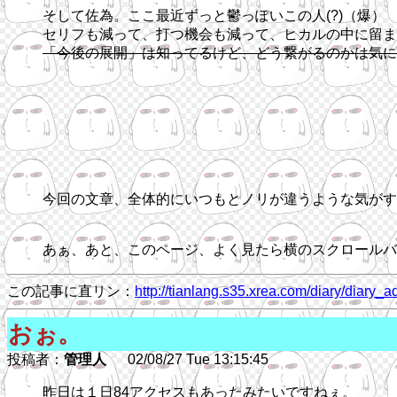
そして佐為。ここ最近ずっと鬱っぽいこの人(?)（爆）
セリフも減って、打つ機会も減って、ヒカルの中に留ま
「今後の展開」は知ってるけど、どう繋がるのかは気に
今回の文章、全体的にいつもとノリが違うような気がす
あぁ、あと、このページ、よく見たら横のスクロールバ
この記事に直リン：
http://tianlang.s35.xrea.com/diary/diar
おぉ。
投稿者：
管理人
02/08/27 Tue 13:15:45
昨日は１日84アクセスもあったみたいですねぇ。