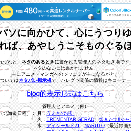
パソに向かひて、心にうつり
れば、あやしうこそものぐる
れづれと、
ネタのあるときに
書かれる管理人のネタ吐き場です
ネタのない日は書かれません。
主にアニメ・マンガへのツッコミが主になるかと。
ついては
ネタバレ掲示板
で、ハレグゥ関係の情報は各コーナー
blog的表示形式はこちら
管理人とアニメ（何）
（北海道日程）：
月：
うえきの法則
火：
EREMENTAR GERAD
、
焼きたて!!ジャ
水：
アイシールド21
、
NARUTO
（最近録画