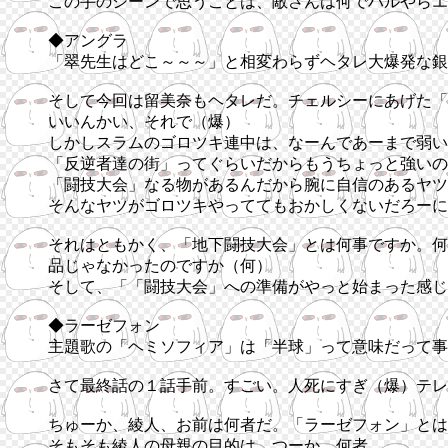
この手のシーンで思うことは、敵さんは何でハルやらエ
◆アングラ
「翠先生はどこ～～～」と相変わらずヘタレ大爆発な銀
そして今回は留美奈もヘタレだ。チェルシーにあげた「
いいんかい、それで（爆）
しかしスラムのゴロツキ連中は、なーんであーまで弱い
「反逆者達の街」ってぐらいだからもうちょっと強いの
「闘技大会」なる物があるんだから腕に自信のあるヤツ
そんなヤツがゴロツキやっててもおかしくないだろーに
それはともかく、「地下闘技大会」とは何事ですか。何
品じゃなかったのですか（何）
そして、「「闘技大会」への準備がやっと始まった感じ
◆ラーゼフォン
主題歌の「ヘミソフィア」は「半球」って意味だって事
さて最終話の１話手前。すごい。人死にすぎ（爆）テレ
ちゅーか、綾人、お前は何者だ。「ラーゼフォン」とは
そもそも綾人の母親の目的は。つーか、何者。