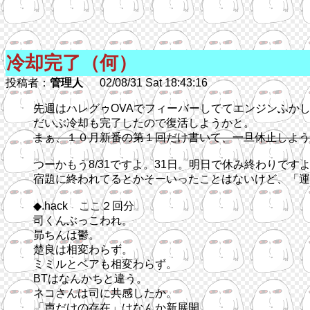
冷却完了（何）
投稿者：
管理人
02/08/31 Sat 18:43:16
先週はハレグゥOVAでフィーバーしててエンジンふか
だいぶ冷却も完了したので復活しようかと。
まぁ、１０月新番の第１回だけ書いて、一旦休止しよう
つーかもう8/31ですよ。31日。明日で休み終わりです
宿題に終われてるとかそーいったことはないけど、「運
◆.hack ここ２回分
司くんぶっこわれ。
昴ちんは鬱。
楚良は相変わらず。
ミミルとベアも相変わらず。
BTはなんかちと違う。
ネコさんは司に共感したか。
「声だけの存在」はなんか新展開。