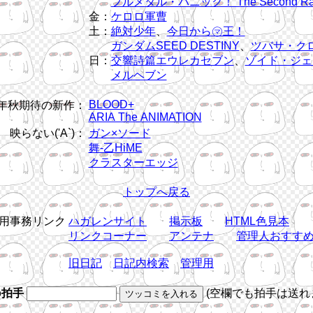
フルメタル・パニック！ The Second Ra
金：
ケロロ軍曹
土：
絶対少年
、
今日から㋮王！
ガンダムSEED DESTINY
、
ツバサ・ク
日：
交響詩篇エウレカセブン
、
ゾイド・ジェ
メルヘブン
BLOOD+
5年秋期待の新作：
ARIA The ANIMATION
映らない('A`)：
ガン×ソード
舞-乙HiME
クラスターエッジ
トップへ戻る
用事務リンク
ハガレンサイト
掲示板
HTML色見本
リンクコーナー
アンテナ
管理人おすす
旧日記
日記内検索
管理用
b拍手
(空欄でも拍手は送れ