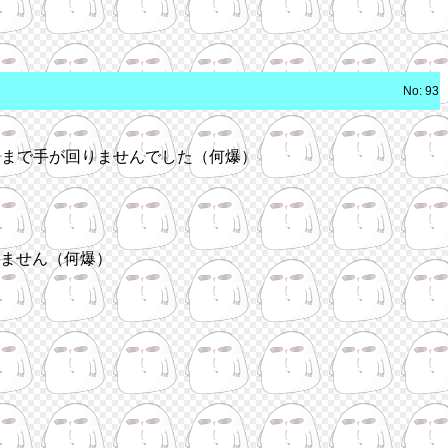
No: 93
ちまで手が回りませんでした（何爆）
ません（何爆）