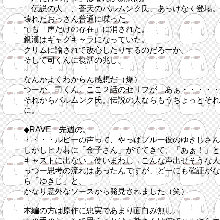
「伝説の人」、蒼天のバルムンク氏、あっけなく登場。
壊れたおっさん普通に喋った。
でも「声だけの存在」に消された。
銀漢はギャグキャラになっていた。
クリムに諭されて改心したりするのだろーか。
そして司くんに復活の兆し。
なんかよくわからん感想だ（爆）
つーか、司くん。ここ２話のセリフが「あぁ・・・・・
それからバルムンク氏。伝説の人ならもうちょっとそれ
に。
◆RAVE 先週の。
・・・・ルビーの声って、やっぱプルー役のゆきじさん
しかしヒカ碁に「金子さん」がでてきて、「あぁ！」と
キャストに出ない→使いまわし→こんな声出せそうな人
っつー思考の流れはあったんですが、どーにも確証がな
ら「ゆきじ」と。
かなり意外なソースから発見されました（笑）
本編の方は原作に忠実であまり面白み無し。