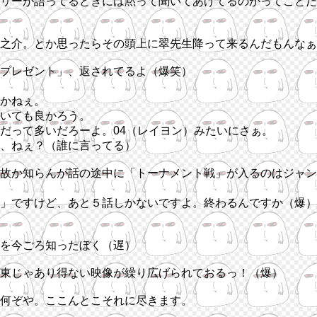
リーが語ってるときには黙って聞いてあげてるのかってことだ
之介。とか思ったらその頭上に翠先生降って来るんだもんなぁ
プレゼント」、返されてるよ（爆笑）
かねぇ。
いても良かろう。
だって多いだろーよ。04（レイヨン）みたいにさぁ。
、ねぇ？（誰に言ってる）
故か知らんが話の途中に「トーナメント戦」が入るのはジャン
」ですけど、あと５話しかないですよ。終わるんですか（爆）
を今ごろ知ったぼく（遅）
東じゃあり得ない映像が繰り広げられておるっ！（爆）
何ぞや。ここんとこそれに尽きます。