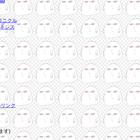
id
ロニクル
ネシス
めリンク
ます)