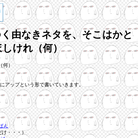
ゆく由なきネタを、そこはかと
ほしけれ（何）
（何）
にアップという形で書いていきます。
ぱん
だけ・・・）