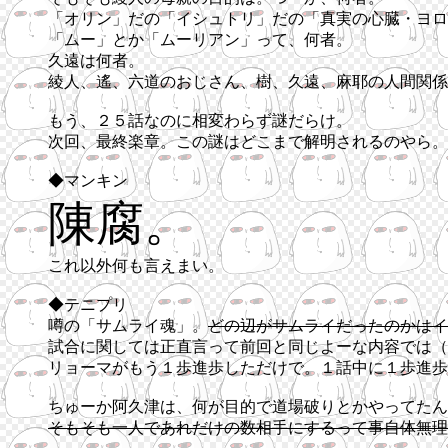
「オリン」だの「イシュトリ」だの「真実の心臓・ヨロ
「ムー」とか「ムーリアン」って、何者。
久遠は何者。
綾人、遙、六道のおじさん、樹、久遠、麻耶の人間関係
もう、２５話なのに相変わらず謎だらけ。
次回、最終楽章。この謎はどこまで解明されるのやら。
◆マンキン
陳腐。
これ以外何も言えまい。
◆テニプリ
噂の「サムライ魂」。
どの辺がサムライだったのかはイ
試合に関しては正直言って前回と同じよーな内容では（
リョーマがもう１歩進歩しただけで。１話中に１歩進歩
ちゅーか阿久津は、何が目的で道場破りとかやってたん
そもそも一人であれだけの数相手にするって事自体無理