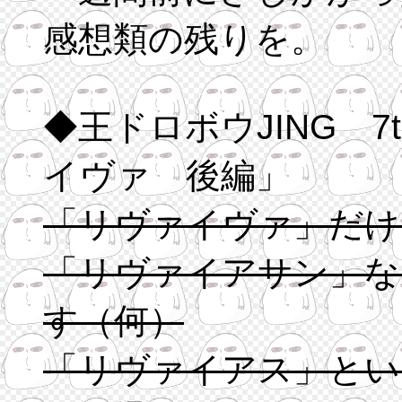
感想類の残りを。
◆王ドロボウJING 7th SHOT「不死の都リ
イヴァ 後編」
「リヴァイヴァ」だけ
「リヴァイアサン」な
す（何）
「リヴァイアス」とい