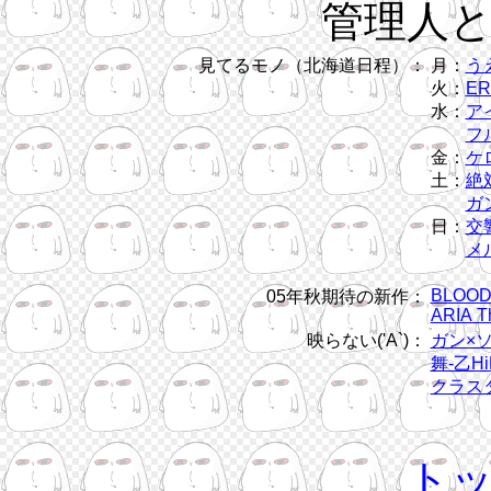
管理人
見てるモノ（北海道日程）：
月：
う
火：
ER
水：
ア
フル
金：
ケ
土：
絶
ガン
日：
交
メ
BLOOD
05年秋期待の新作：
ARIA T
映らない('A`)：
ガン×
舞-乙Hi
クラス
ト