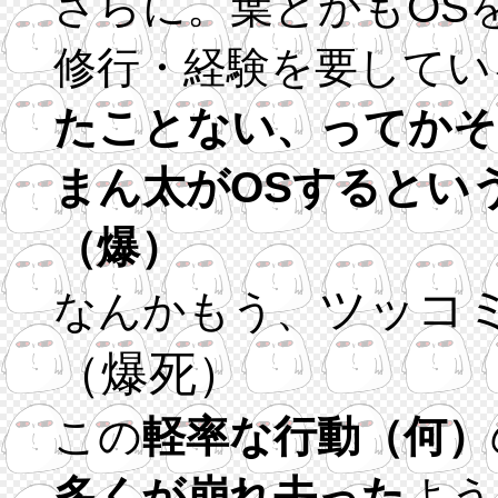
さらに。葉とかもOS
修行・経験を要してい
たことない、ってかそ
まん太がOSするとい
（爆）
ツッコ
なんかもう、
（爆死）
この
軽率な行動（何）
多くが崩れ去った
よう