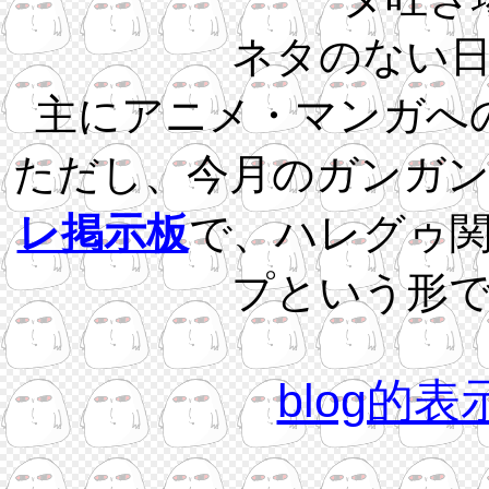
ネタのない
主にアニメ・マンガへ
ただし、今月のガンガ
レ掲示板
で、ハレグゥ
プという形
blog的