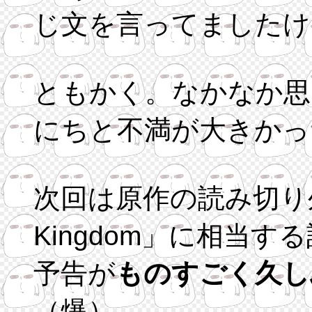
じ文を言ってましたけ
ともかく。なかなか思
にちと不満が大きかっ
次回は原作の読み切り外伝「K
Kingdom」に相当す
予告が
ものすごく久し
（爆）