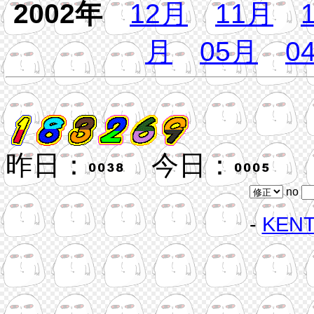
2002年
12月
11月
月
05月
0
昨日：
今日：
no
-
KEN