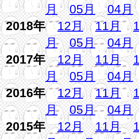
月
05月
04月
2018年
12月
11月
月
05月
04月
2017年
12月
11月
月
05月
04月
2016年
12月
11月
月
05月
04月
2015年
12月
11月