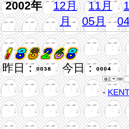
2002年
12月
11月
月
05月
0
昨日：
今日：
no
-
KEN