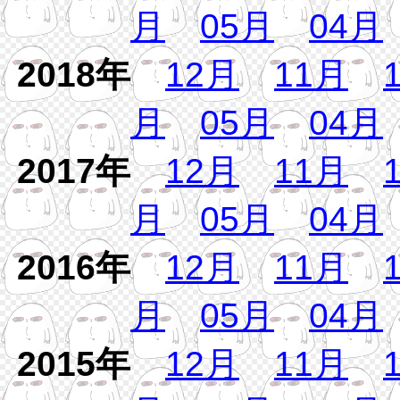
月
05月
04月
2018年
12月
11月
月
05月
04月
2017年
12月
11月
月
05月
04月
2016年
12月
11月
月
05月
04月
2015年
12月
11月