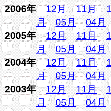
2006年
12月
11月
月
05月
04月
2005年
12月
11月
月
05月
04月
2004年
12月
11月
月
05月
04月
2003年
12月
11月
月
05月
04月