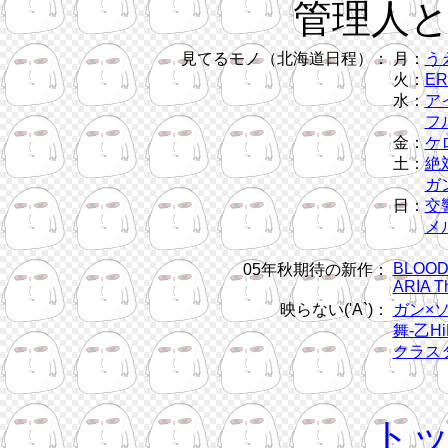
管理人
見てるモノ（北海道日程）：
月：
う
火：
ER
水：
ア
フル
金：
ケ
土：
絶
ガン
日：
交
メ
BLOOD
05年秋期待の新作：
ARIA T
映らない('A`)：
ガン×
舞-乙Hi
クラス
ト