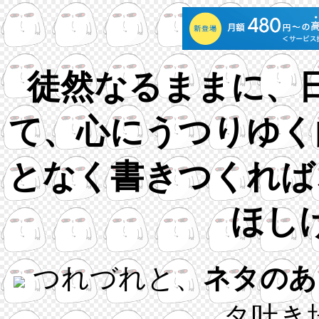
徒然なるままに、
て、心にうつりゆく
となく書きつくれば
ほし
つれづれと、
ネタのあ
タ吐き