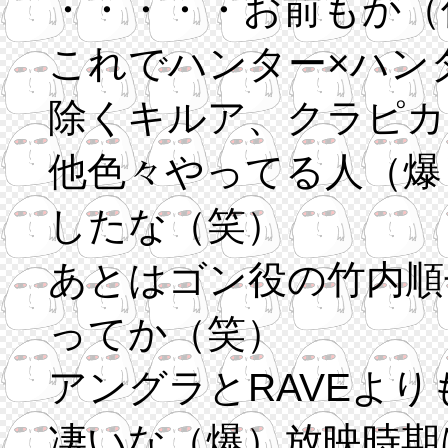
・・・・・お前もか（
これでハンター×ハン
除くキルア、クラピカ
他色々やってる人（爆
したな（笑）
あとはゴン役の竹内順
ってか（笑）
アングラとRAVEよ
凄いな（爆）放映時期