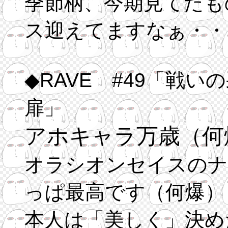
季節柄、今期見てたも
ス迎えてますなぁ・・
◆RAVE #49「戦い
扉」
アホキャラ万歳（何
オラシオンセイスのナ
っぱ最高です（何爆）
本人は「美しく」決め