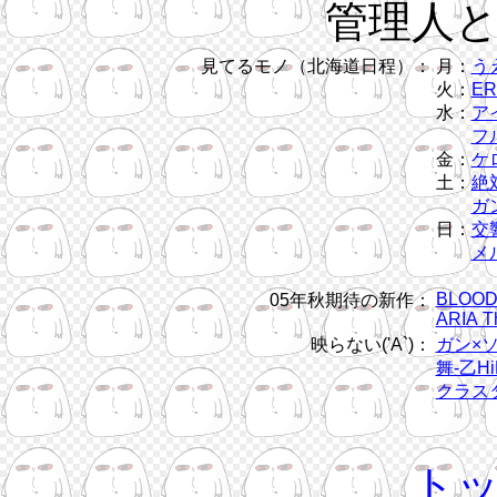
管理人
見てるモノ（北海道日程）：
月：
う
火：
ER
水：
ア
フル
金：
ケ
土：
絶
ガン
日：
交
メ
BLOOD
05年秋期待の新作：
ARIA T
映らない('A`)：
ガン×
舞-乙Hi
クラス
ト