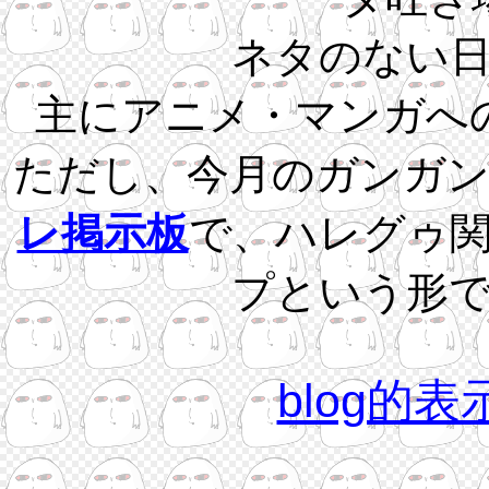
ネタのない
主にアニメ・マンガへ
ただし、今月のガンガ
レ掲示板
で、ハレグゥ
プという形
blog的