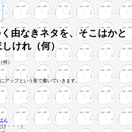
ゆく由なきネタを、そこはかと
ほしけれ（何）
（何）
にアップという形で書いていきます。
ぱん
だけ・・・）