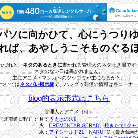
パソに向かひて、心にうつり
れば、あやしうこそものぐる
れづれと、
ネタのあるときに
書かれる管理人のネタ吐き場です
ネタのない日は書かれません。
主にアニメ・マンガへのツッコミが主になるかと。
ついては
ネタバレ掲示板
で、ハレグゥ関係の情報は各コーナー
blog的表示形式はこちら
管理人とアニメ（何）
（北海道日程）：
月：
うえきの法則
火：
EREMENTAR GERAD
、
焼きたて!!ジャ
水：
アイシールド21
、
NARUTO
（最近録画