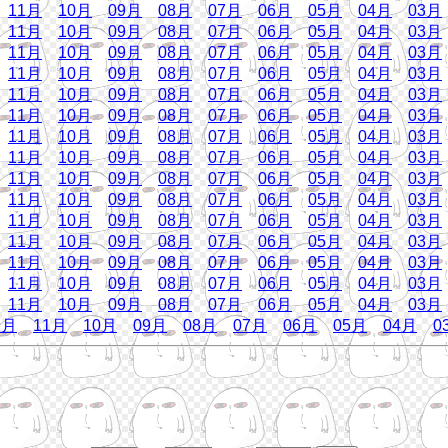
11月
10月
09月
08月
07月
06月
05月
04月
03月
11月
10月
09月
08月
07月
06月
05月
04月
03月
11月
10月
09月
08月
07月
06月
05月
04月
03月
11月
10月
09月
08月
07月
06月
05月
04月
03月
11月
10月
09月
08月
07月
06月
05月
04月
03月
11月
10月
09月
08月
07月
06月
05月
04月
03月
11月
10月
09月
08月
07月
06月
05月
04月
03月
11月
10月
09月
08月
07月
06月
05月
04月
03月
11月
10月
09月
08月
07月
06月
05月
04月
03月
11月
10月
09月
08月
07月
06月
05月
04月
03月
11月
10月
09月
08月
07月
06月
05月
04月
03月
11月
10月
09月
08月
07月
06月
05月
04月
03月
11月
10月
09月
08月
07月
06月
05月
04月
03月
11月
10月
09月
08月
07月
06月
05月
04月
03月
11月
10月
09月
08月
07月
06月
05月
04月
03月
2月
11月
10月
09月
08月
07月
06月
05月
04月
0