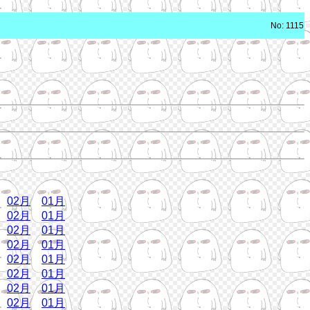
No: 1115
02月
01月
02月
01月
02月
01月
02月
01月
02月
01月
02月
01月
02月
01月
02月
01月