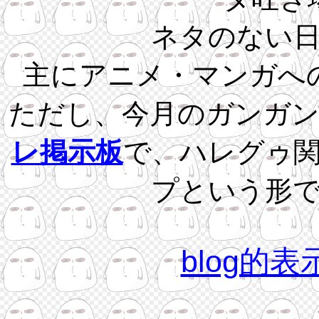
ネタのない
主にアニメ・マンガへ
ただし、今月のガンガ
レ掲示板
で、ハレグゥ
プという形
blog的