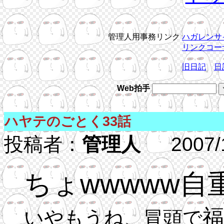
管理人用事務リンク
ハガレンサ
リンクコー
旧日記
日
Web拍手
ハヤテのごとく33話
投稿者：
管理人
2007/11
ちょwwwww自重
福
いやもうね、冒頭で