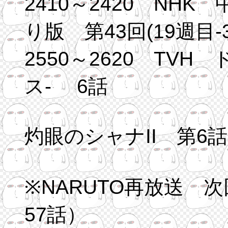
2410～2420 NH
り版 第43回(19週目-3
2550～2620 TV
ス- 6話
灼眼のシャナII 第6
※NARUTO再放送 次
57話）