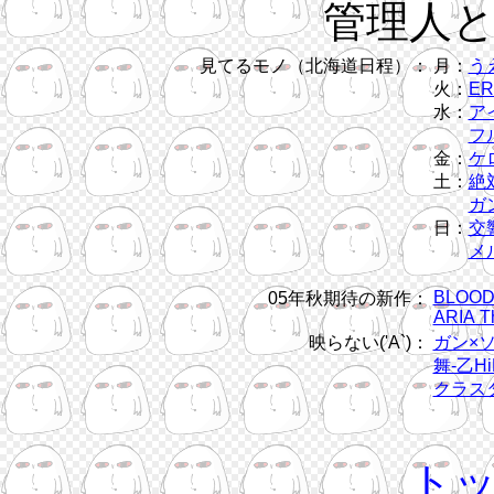
管理人
見てるモノ（北海道日程）：
月：
う
火：
ER
水：
ア
フル
金：
ケ
土：
絶
ガン
日：
交
メ
BLOOD
05年秋期待の新作：
ARIA T
映らない('A`)：
ガン×
舞-乙Hi
クラス
ト