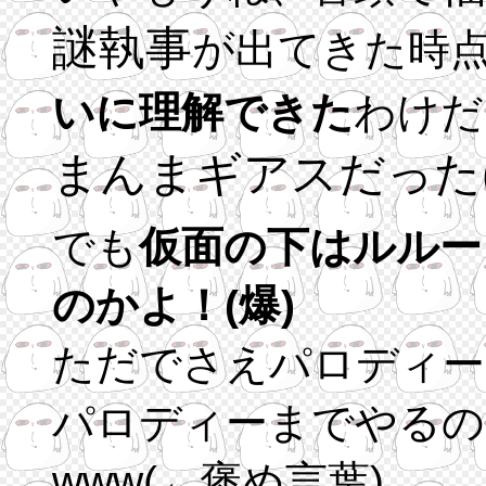
謎執事
が出てきた時
いに理解できた
わけだ
まんまギアスだった(
でも
仮面の下はルルー
のかよ！(爆)
ただでさえパロディー
パロディーまでやるの
www(←褒め言葉)