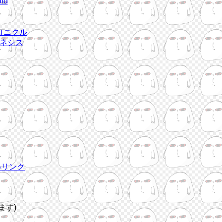
id
ロニクル
ネシス
めリンク
ます)