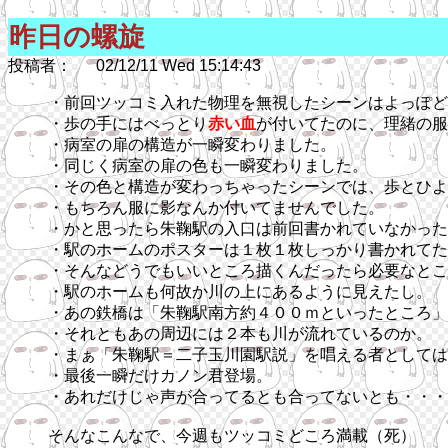
昨日の螺旋
投稿者：
02/12/11 Wed 15:14:43
・前回ツッコミ入れた物理を無視したシーンはよっぽど
・歩の手にはべっとり
赤い血
が付いてたのに、理緒の服
・病室の扉の構造が一瞬変わりました。
・同じく病室の扉の色も一瞬変わりました。
・その色と構造が変わっちゃったシーンでは、歩とひよ
・もちろん服に影なんか付いてませんでした。
・かと思ったら朱鞠駅の入口は前回書かれていなかった
・駅のホームのポスターは１枚１枚しっかり書かれてた
・そんなどうでもいいところ描くんだったら必要なとこ
・駅のホームも何故か川の上にあるように見えたし。
・あの鉄橋は「朱鞠駅南方約４００ｍといったところ」
・それともあの周辺には２本も川が流れているのか。
・まぁ「朱鞠駅＝二子玉川園駅説」を唱える者としては
・最後一瞬だけカノン君登場。
・あれだけじゃ声が合ってるとも合ってないとも・・・
そんなこんなで、今週もツッコミどころ満載（死）