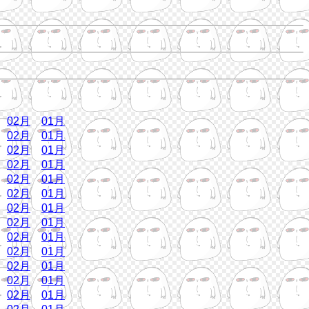
02月
01月
02月
01月
02月
01月
02月
01月
02月
01月
02月
01月
02月
01月
02月
01月
02月
01月
02月
01月
02月
01月
02月
01月
02月
01月