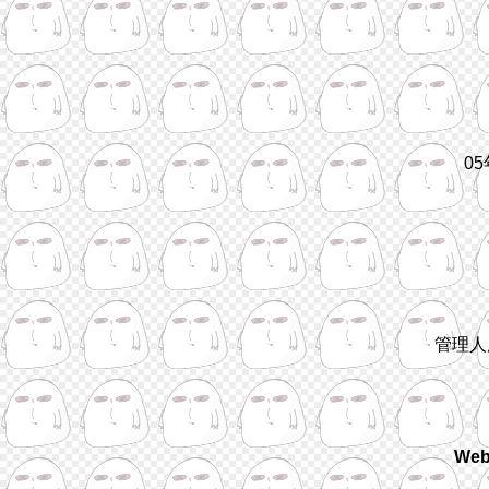
0
管理人
We