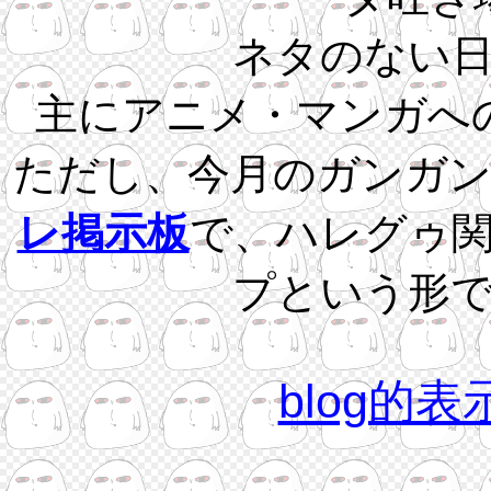
ネタのない
主にアニメ・マンガへ
ただし、今月のガンガ
レ掲示板
で、ハレグゥ
プという形
blog的