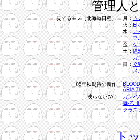
管理人
見てるモノ（北海道日程）：
月：
う
火：
ER
水：
ア
フル
金：
ケ
土：
絶
ガン
日：
交
メ
BLOOD
05年秋期待の新作：
ARIA T
映らない('A`)：
ガン×
舞-乙Hi
クラス
ト