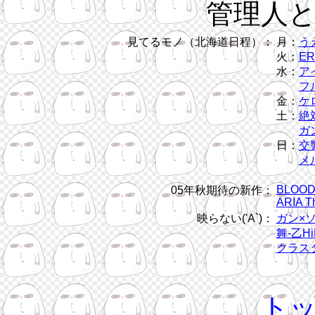
管理人
見てるモノ（北海道日程）：
月：
う
火：
ER
水：
ア
フル
金：
ケ
土：
絶
ガン
日：
交
メ
BLOOD
05年秋期待の新作：
ARIA T
映らない('A`)：
ガン×
舞-乙Hi
クラス
ト