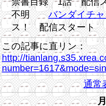
禁書目録 1話 配信
不明
バンダイチャ
ス！ 配信スタート
この記事に直リン：
http://tianlang.s35.xrea.
number=1617&mode=sing
通常