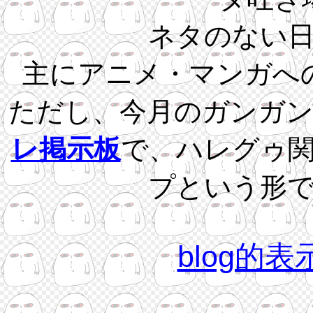
ネタのない
主にアニメ・マンガへ
ただし、今月のガンガ
レ掲示板
で、ハレグゥ
プという形
blog的