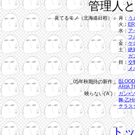
管理人
見てるモノ（北海道日程）：
月：
う
火：
ER
水：
ア
フル
金：
ケ
土：
絶
ガン
日：
交
メ
BLOOD
05年秋期待の新作：
ARIA T
映らない('A`)：
ガン×
舞-乙Hi
クラス
ト