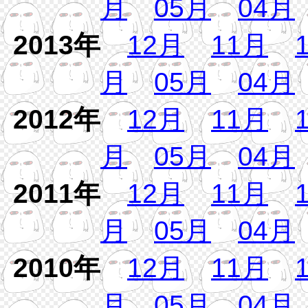
月
05月
04月
2013年
12月
11月
月
05月
04月
2012年
12月
11月
月
05月
04月
2011年
12月
11月
月
05月
04月
2010年
12月
11月
月
05月
04月