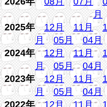
2026年
08月
07月
月
2025年
12月
11月
月
05月
04月
2024年
12月
11月
月
05月
04月
2023年
12月
11月
月
05月
04月
2022年
12月
11月