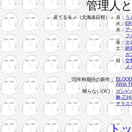
管理人
見てるモノ（北海道日程）：
月：
う
火：
ER
水：
ア
フル
金：
ケ
土：
絶
ガン
日：
交
メ
BLOOD
05年秋期待の新作：
ARIA T
映らない('A`)：
ガン×
舞-乙Hi
クラス
ト