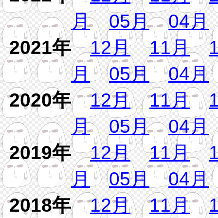
月
05月
04月
2021年
12月
11月
月
05月
04月
2020年
12月
11月
月
05月
04月
2019年
12月
11月
月
05月
04月
2018年
12月
11月