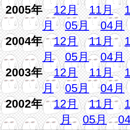
2005年
12月
11月
月
05月
04月
2004年
12月
11月
月
05月
04月
2003年
12月
11月
月
05月
04月
2002年
12月
11月
月
05月
0