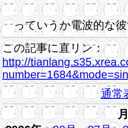
っていうか電波的な彼
この記事に直リン：
http://tianlang.s35.xrea.
number=1684&mode=sing
通常