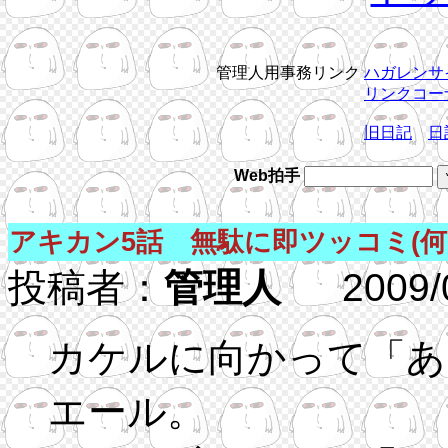
管理人用事務リンク
ハガレンサ
リンクコー
旧日記
日
Web拍手
アキカン5話 無駄に即ツッコミ(何
投稿者：
管理人
2009/02
カケルに向かって「あ
エール。